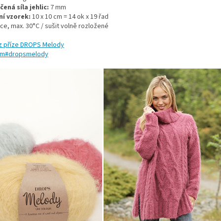
ená síla jehlic:
7 mm
í vzorek:
10 x 10 cm = 14 ok x 19 řad
uce, max. 30°C / sušit volně rozložené
z příze DROPS Melody
am#dropsmelody