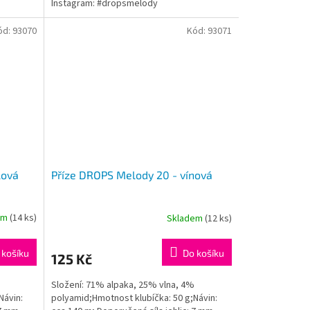
Instagram: #dropsmelody
ód:
93070
Kód:
93071
lová
Příze DROPS Melody 20 - vínová
em
(14 ks)
Skladem
(12 ks)
 košíku
Do košíku
125 Kč
Složení: 71% alpaka, 25% vlna, 4%
Návin:
polyamid;Hmotnost klubíčka: 50 g;Návin: