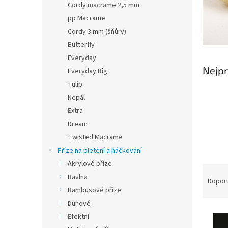
Cordy macrame 2,5 mm
pp Macrame
Cordy 3 mm (šňůry)
Butterfly
Everyday
Nejpr
Everyday Big
Tulip
Nepál
Extra
Dream
Twisted Macrame
Příze na pletení a háčkování
Akrylové příze
Ř
Bavlna
a
Dopor
Bambusové příze
z
e
Duhové
V
n
Efektní
ý
í