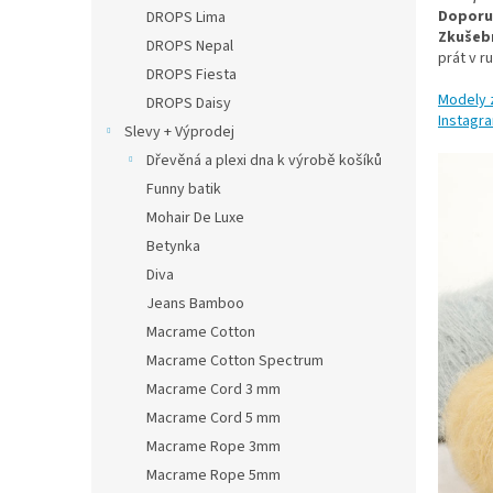
n
Doporuč
DROPS Lima
e
Zkušebn
DROPS Nepal
l
prát v r
DROPS Fiesta
Modely 
DROPS Daisy
Instagr
Slevy + Výprodej
Dřevěná a plexi dna k výrobě košíků
Funny batik
Mohair De Luxe
Betynka
Diva
Jeans Bamboo
Macrame Cotton
Macrame Cotton Spectrum
Macrame Cord 3 mm
Macrame Cord 5 mm
Macrame Rope 3mm
Macrame Rope 5mm