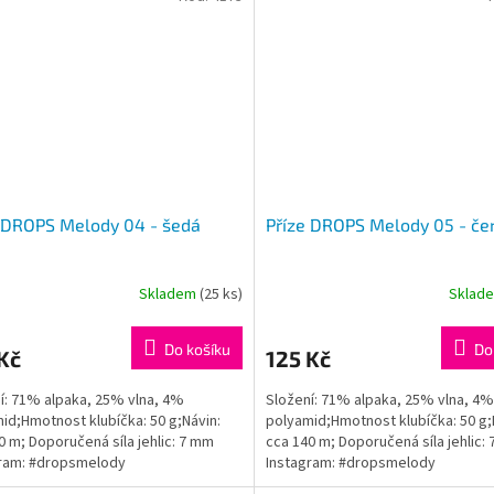
 DROPS Melody 04 - šedá
Příze DROPS Melody 05 - če
Skladem
(25 ks)
Sklad
Do košíku
Do
Kč
125 Kč
í: 71% alpaka, 25% vlna, 4%
Složení: 71% alpaka, 25% vlna, 4%
id;Hmotnost klubíčka: 50 g;Návin:
polyamid;Hmotnost klubíčka: 50 g;
0 m; Doporučená síla jehlic: 7 mm
cca 140 m; Doporučená síla jehlic:
gram: #dropsmelody
Instagram: #dropsmelody