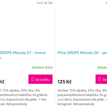
Kód:
91768
 DROPS Melody 07 - tmavá
Příze DROPS Melody 08 - pe
m
Skladem
(6 ks)
Sklad
Do košíku
Do
Kč
125 Kč
í: 71% alpaka, 25% vlna, 4%
Složení: 71% alpaka, 25% vlna, 4%
id;Hmotnost klubíčka: 50 g;Návin:
polyamid;Hmotnost klubíčka: 50 g;
0 m; Doporučená síla jehlic: 7 mm
cca 140 m; Doporučená síla jehlic:
gram: #dropsmelody
Instagram: #dropsmelody