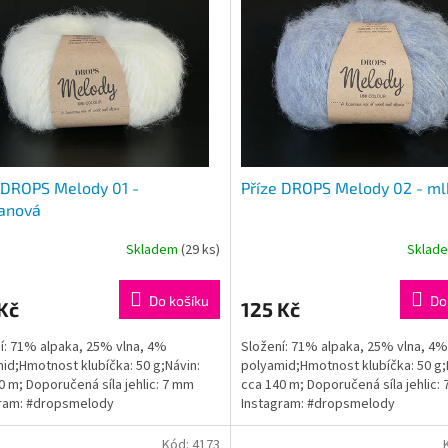
 DROPS Melody 01 -
Příze DROPS Melody 02 - m
anová
Skladem
(29 ks)
Sklad
rné
Průměrné
cení
hodnocení
ktu
produktu
Do košíku
Do
Kč
125 Kč
je
5,0
í: 71% alpaka, 25% vlna, 4%
Složení: 71% alpaka, 25% vlna, 4%
z
id;Hmotnost klubíčka: 50 g;Návin:
polyamid;Hmotnost klubíčka: 50 g;
5
0 m; Doporučená síla jehlic: 7 mm
cca 140 m; Doporučená síla jehlic:
ček.
hvězdiček.
gram: #dropsmelody
Instagram: #dropsmelody
Kód:
4173