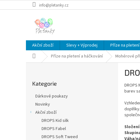
Přejít
info@pletanky.cz
na
obsah
Akční zboží
Slevy + Výprodej
Příze na pletení
Domů
Příze na pletení a háčkování
Mohérové př
P
DRO
o
Přeskočit
s
Kategorie
kategorie
DROPS Me
t
barev sa
r
Dárkové poukazy
a
Vzhlede
Novinky
n
doplňky.
Akční zboží
n
společně
í
DROPS Kid silk
Složení
p
DROPS Fabel
Skupina
a
DROPS Soft Tweed
Váha/ná