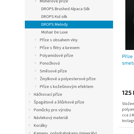
Mohérové příze
p
p
DROPS Brushed Alpaca Silk
i
r
DROPS Kid silk
s
o
p
d
DROPS Melody
r
u
Mohair De Luxe
o
k
Příze s obsahem vlny
d
t
Příze s flitry a lurexem
u
ů
Polyamidové příze
Příze
k
smet
t
Ponožková
ů
Směsové příze
Průmě
Žinylkové a polyesterové příze
hodno
Příze s kožešinovým efektem
produ
125 
je
Háčkovací příze
5,0
Špagátové a šňůrkové příze
Složen
z
polyam
5
Pomůcky pro výrobu
cca 14
hvězdi
Návlekový materiál
Insta
Korálky
Kameny, polodrahokamy (minerály)