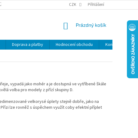
ÚDAJŮ
SLEVY
CZK
Přihlášení
NÁKUPNÍ
Prázdný košík
KOŠÍK
Doprava a platby
Hodnocení obchodu
Kontakty
Z
řeje, vypadá jako mohér a je dostupná ve vytříbené škále
vělá volba pro modely z přízí skupiny D.
edimenzované velkorysé úplety stejně dobře, jako na
. Přízi lze rovněž s úspěchem využít coby efektní příplet