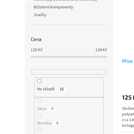
Bižuterní komponenty
Značky
Cena
125
Kč
126
Kč
Příze
Na skladě
22
125 
Složen
Akce
0
polyam
cca 14
Novinka
0
Insta