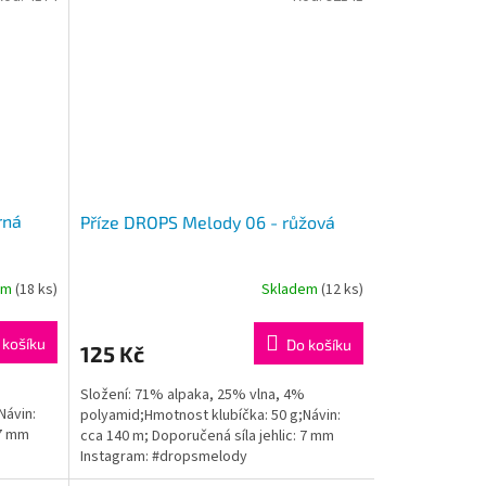
rná
Příze DROPS Melody 06 - růžová
em
(18 ks)
Skladem
(12 ks)
Průměrné
hodnocení
produktu
 košíku
Do košíku
125 Kč
je
5,0
Složení: 71% alpaka, 25% vlna, 4%
z
Návin:
polyamid;Hmotnost klubíčka: 50 g;Návin:
5
 7 mm
cca 140 m; Doporučená síla jehlic: 7 mm
hvězdiček.
Instagram: #dropsmelody