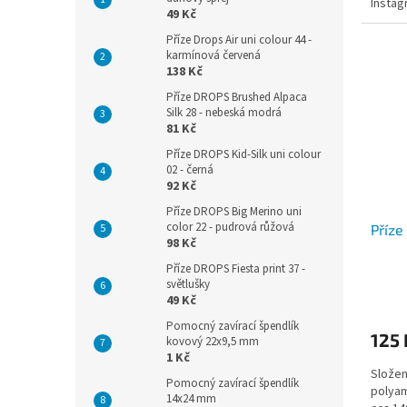
Insta
49 Kč
Příze Drops Air uni colour 44 -
karmínová červená
138 Kč
Příze DROPS Brushed Alpaca
Silk 28 - nebeská modrá
81 Kč
Příze DROPS Kid-Silk uni colour
02 - černá
92 Kč
Příze DROPS Big Merino uni
color 22 - pudrová růžová
Příze
98 Kč
Příze DROPS Fiesta print 37 -
světlušky
49 Kč
Pomocný zavírací špendlík
125 
kovový 22x9,5 mm
1 Kč
Složen
Pomocný zavírací špendlík
polyam
14x24 mm