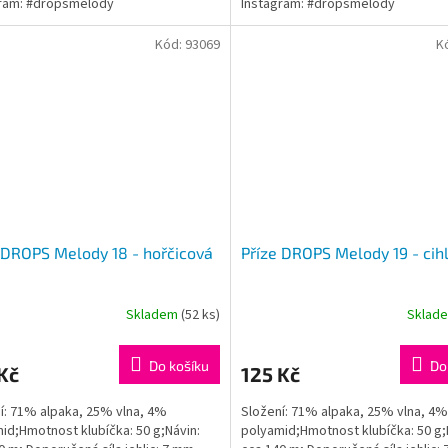
gram: #dropsmelody
Instagram: #dropsmelody
Kód:
93069
K
 DROPS Melody 18 - hořčicová
Příze DROPS Melody 19 - cih
Skladem
(52 ks)
Sklad
Průměrné
hodnocení
produktu
Do košíku
Do
Kč
125 Kč
je
5,0
í: 71% alpaka, 25% vlna, 4%
Složení: 71% alpaka, 25% vlna, 4%
z
id;Hmotnost klubíčka: 50 g;Návin:
polyamid;Hmotnost klubíčka: 50 g;
5