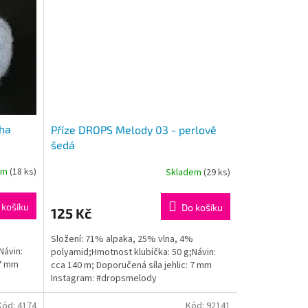
lha
Příze DROPS Melody 03 - perlově
šedá
em
(18 ks)
Skladem
(29 ks)
 košíku
Do košíku
125 Kč
Složení: 71% alpaka, 25% vlna, 4%
Návin:
polyamid;Hmotnost klubíčka: 50 g;Návin:
 7 mm
cca 140 m; Doporučená síla jehlic: 7 mm
Instagram: #dropsmelody
Kód:
4174
Kód:
92141