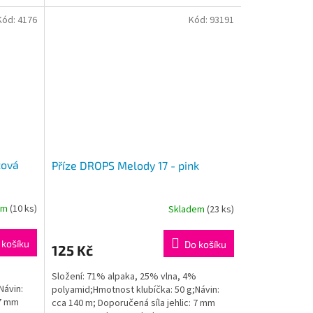
Kód:
4176
Kód:
93191
žová
Příze DROPS Melody 17 - pink
em
(10 ks)
Skladem
(23 ks)
 košíku
Do košíku
125 Kč
Složení: 71% alpaka, 25% vlna, 4%
Návin:
polyamid;Hmotnost klubíčka: 50 g;Návin:
 7 mm
cca 140 m; Doporučená síla jehlic: 7 mm