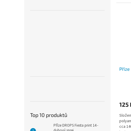
Příze
125 
Top 10 produktů
Složen
polyam
Příze DROPS Fiesta print 14 -
cca 14
duhový sprej