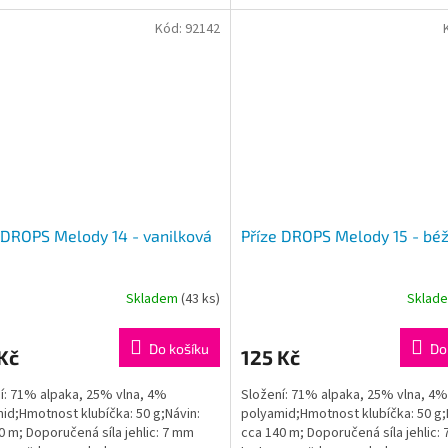
Kód:
92142
 DROPS Melody 14 - vanilková
Příze DROPS Melody 15 - bé
Skladem
(43 ks)
Sklad
Do košíku
Do
Kč
125 Kč
í: 71% alpaka, 25% vlna, 4%
Složení: 71% alpaka, 25% vlna, 4%
id;Hmotnost klubíčka: 50 g;Návin:
polyamid;Hmotnost klubíčka: 50 g;
0 m; Doporučená síla jehlic: 7 mm
cca 140 m; Doporučená síla jehlic: