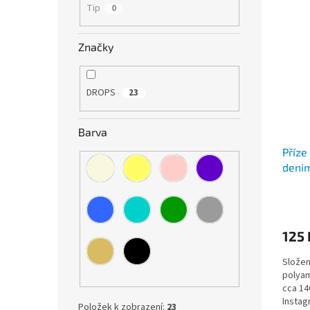
Tip
0
Značky
DROPS
23
Barva
Příze
deni
125 
Složen
polyam
cca 14
Insta
Položek k zobrazení:
23