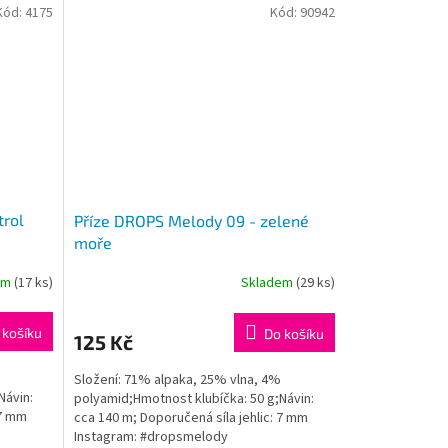
Kód:
4175
Kód:
90942
trol
Příze DROPS Melody 09 - zelené
moře
em
(17 ks)
Skladem
(29 ks)
 košíku
Do košíku
125 Kč
Složení: 71% alpaka, 25% vlna, 4%
Návin:
polyamid;Hmotnost klubíčka: 50 g;Návin:
 7 mm
cca 140 m; Doporučená síla jehlic: 7 mm
Instagram: #dropsmelody