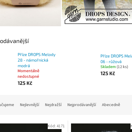
odávanější
Příze DROPS Melody
Příze DROPS Mel
28 - námořnická
06 - růžová
modrá
Skladem
(12 ks)
Momentálně
125 Kč
nedostupné
125 Kč
učujeme
Nejlevnější
Nejdražší
Nejprodávanější
Abecedně
Kód:
4171