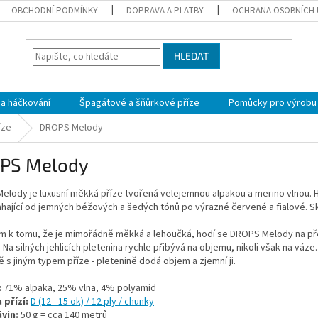
OBCHODNÍ PODMÍNKY
DOPRAVA A PLATBY
OCHRANA OSOBNÍCH 
HLEDAT
 a háčkování
Špagátové a šňůrkové příze
Pomůcky pro výrobu
íze
DROPS Melody
PS Melody
lody je luxusní měkká příze tvořená velejemnou alpakou a merino vlnou. H
hající od jemných béžových a šedých tónů po výrazné červené a fialové. Sk
m k tomu, že je mimořádně měkká a lehoučká, hodí se DROPS Melody na př
 Na silných jehlicích pletenina rychle přibývá na objemu, nikoli však na váze
 s jiným typem příze - pletenině dodá objem a zjemní ji.
:
71% alpaka, 25% vlna, 4% polyamid
 přízí:
D (12 - 15 ok) / 12 ply / chunky
vin:
50 g = cca 140 metrů