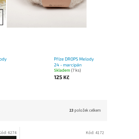
ody
Příze DROPS Melody
24 - marcipán
Skladem
(7 ks)
125 Kč
23
položek celkem
Kód:
6274
Kód:
4172