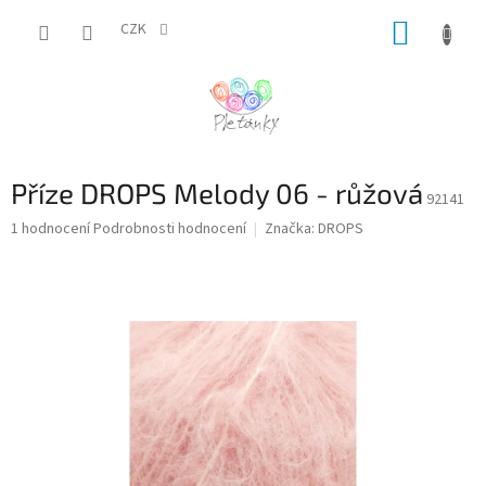
Přejít
NÁKUP
na
CZK
obsah
KOŠÍK
Příze DROPS Melody 06 - růžová
92141
Průměrné
1 hodnocení
Podrobnosti hodnocení
Značka:
DROPS
hodnocení
produktu
je
5,0
z
5
hvězdiček.