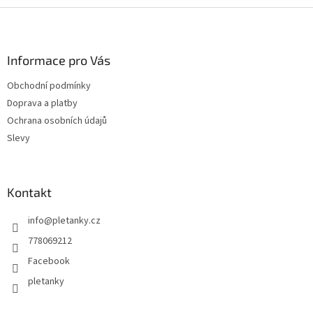
Z
á
p
a
Informace pro Vás
t
Obchodní podmínky
í
Doprava a platby
Ochrana osobních údajů
Slevy
Kontakt
info
@
pletanky.cz
778069212
Facebook
pletanky