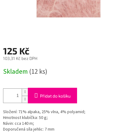
125 Kč
103,31 Kč bez DPH
Měrná
Skladem
(12 ks)
cena:
Přidat do košíku
Složení: 71% alpaka, 25% vlna, 4% polyamid;
Hmotnost klubíčka: 50 g;
Návin: cca 140 m;
Doporučená síla jehlic: 7 mm