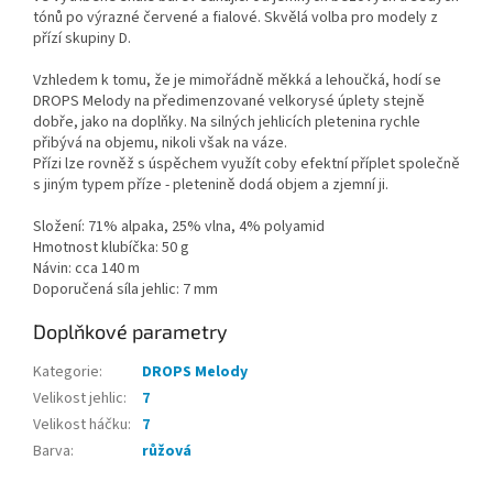
tónů po výrazné červené a fialové. Skvělá volba pro modely z
přízí skupiny D.
Vzhledem k tomu, že je mimořádně měkká a lehoučká, hodí se
DROPS Melody na předimenzované velkorysé úplety stejně
dobře, jako na doplňky. Na silných jehlicích pletenina rychle
přibývá na objemu, nikoli však na váze.
Přízi lze rovněž s úspěchem využít coby efektní příplet společně
s jiným typem příze - pletenině dodá objem a zjemní ji.
Složení: 71% alpaka, 25% vlna, 4% polyamid
Hmotnost klubíčka: 50 g
Návin: cca 140 m
Doporučená síla jehlic: 7 mm
Doplňkové parametry
Kategorie
:
DROPS Melody
Velikost jehlic
:
7
Velikost háčku
:
7
Barva
:
růžová