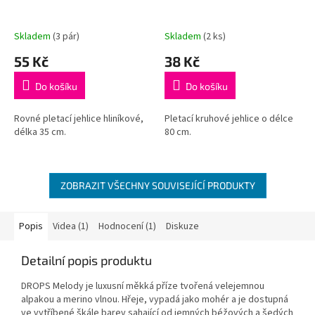
Skladem
(3 pár)
Skladem
(2 ks)
55 Kč
38 Kč
Do košíku
Do košíku
Rovné pletací jehlice hliníkové,
Pletací kruhové jehlice o délce
délka 35 cm.
80 cm.
ZOBRAZIT VŠECHNY SOUVISEJÍCÍ PRODUKTY
Popis
Videa (1)
Hodnocení (1)
Diskuze
Detailní popis produktu
DROPS Melody je luxusní měkká příze tvořená velejemnou
alpakou a merino vlnou. Hřeje, vypadá jako mohér a je dostupná
ve vytříbené škále barev sahající od jemných béžových a šedých