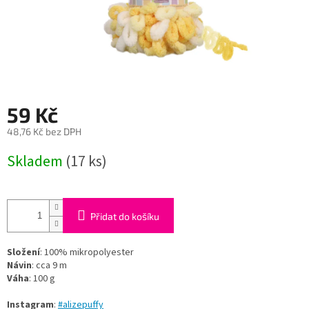
59 Kč
48,76 Kč bez DPH
Měrná
Skladem
(17 ks)
cena:
Přidat do košíku
Složení
: 100% mikropolyester
Návin
: cca 9 m
Váha
: 100 g
Instagram
:
#alizepuffy