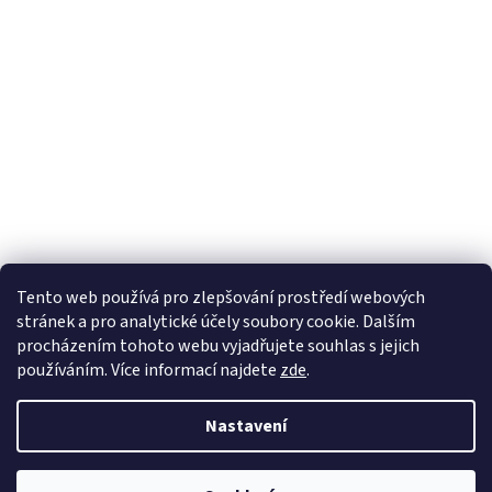
Tento web používá
pro zlepšování prostředí webových
stránek a pro analytické účely
soubory cookie. Dalším
Sledovat na Instagramu
procházením tohoto webu vyjadřujete souhlas s jejich
používáním. Více informací
najdete
zde
.
Vytvořil Shoptet
Nastavení
Copyright 2026
Pletanky
. Všechna práva vyhrazena.