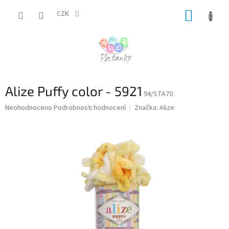
Přejít
NÁKUP
na
CZK
obsah
KOŠÍK
Alize Puffy color - 5921
94/STA70
Průměrné
Neohodnoceno
Podrobnosti hodnocení
Značka:
Alize
hodnocení
produktu
je
0,0
z
5
hvězdiček.