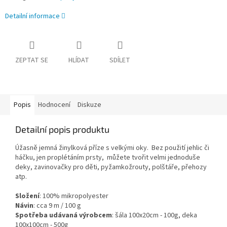
Detailní informace
ZEPTAT SE
HLÍDAT
SDÍLET
Popis
Hodnocení
Diskuze
Detailní popis produktu
Úžasně jemná žinylková příze s velkými oky. Bez použití jehlic či
háčku, jen proplétáním prsty, můžete tvořit velmi jednoduše
deky, zavinovačky pro děti, pyžamkožrouty, polštáře, přehozy
atp.
Složení
: 100% mikropolyester
Návin
: cca 9 m / 100 g
Spotřeba udávaná výrobcem
:
šála 100x20cm - 100g, deka
100x100cm - 500g