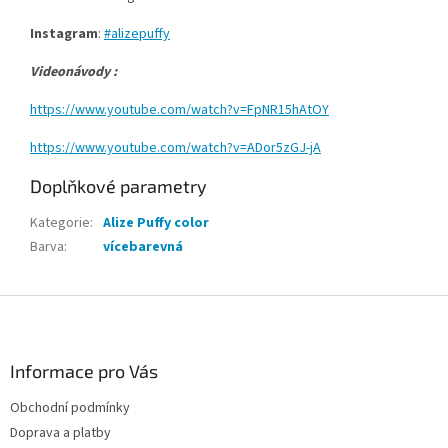
Instagram
:
#alizepuffy
Videonávody :
https://www.youtube.com/watch?v=FpNR15hAtOY
https://www.youtube.com/watch?v=ADor5zGJ-jA
Doplňkové parametry
Kategorie
:
Alize Puffy color
Barva
:
vícebarevná
Z
á
p
a
Informace pro Vás
t
Obchodní podmínky
í
Doprava a platby