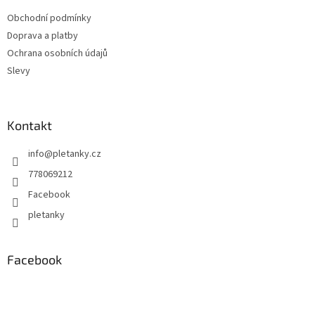
t
Obchodní podmínky
í
Doprava a platby
Ochrana osobních údajů
Slevy
Kontakt
info
@
pletanky.cz
778069212
Facebook
pletanky
Facebook