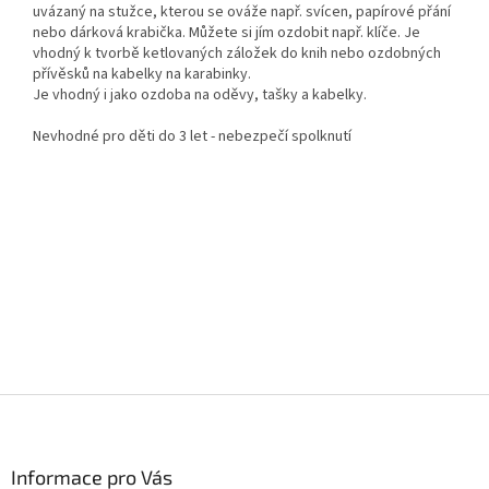
uvázaný na stužce, kterou se ováže např. svícen, papírové přání
nebo dárková krabička. Můžete si jím ozdobit např. klíče. Je
vhodný k tvorbě ketlovaných záložek do knih nebo ozdobných
přívěsků na kabelky na karabinky.
Je vhodný i jako ozdoba na oděvy, tašky a kabelky.
Nevhodné pro děti do 3 let - nebezpečí spolknutí
Z
á
p
a
Informace pro Vás