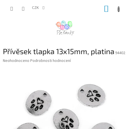
Přejít
NÁKUP
na
CZK
obsah
KOŠÍK
Přívěsek tlapka 13x15mm, platina
94402
Průměrné
Neohodnoceno
Podrobnosti hodnocení
hodnocení
produktu
je
0,0
z
5
hvězdiček.