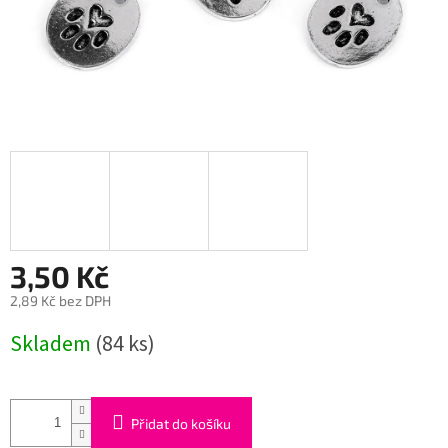
3,50 Kč
2,89 Kč bez DPH
Měrná
Skladem
(84 ks)
cena:
Přidat do košíku