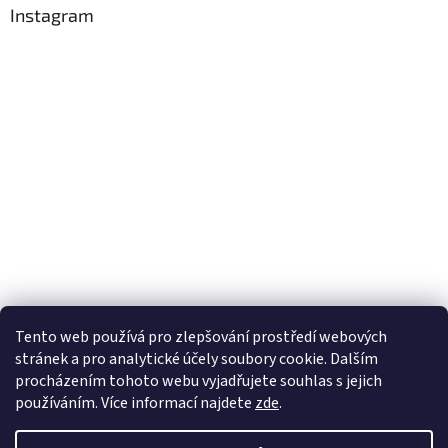
Instagram
Tento web používá
pro zlepšování prostředí webových
stránek a pro analytické účely
soubory cookie. Dalším
Sledovat na Instagramu
procházením tohoto webu vyjadřujete souhlas s jejich
používáním. Více informací
najdete
zde
.
Vytvořil Shoptet