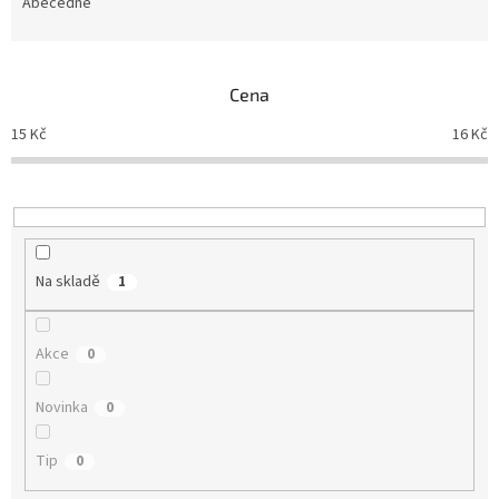
e
Abecedně
n
í
p
Cena
r
o
15
Kč
16
Kč
d
u
k
t
ů
Na skladě
1
Akce
0
Novinka
0
Tip
0