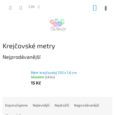
Přejít
NÁKUP
na
CZK
obsah
KOŠÍK
Krejčovské metry
Nejprodávanější
Metr krejčovský 150 x 1,6 cm
Skladem
(16 ks)
15 Kč
Ř
a
Doporučujeme
Nejlevnější
Nejdražší
Nejprodávanější
z