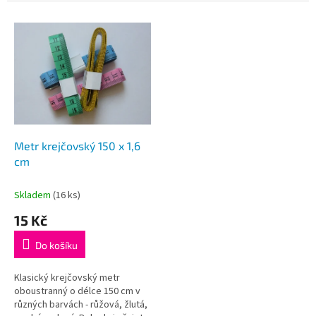
V
ý
p
i
s
p
r
o
d
Metr krejčovský 150 x 1,6
u
cm
k
t
Skladem
(16 ks)
ů
15 Kč
Do košíku
Klasický krejčovský metr
oboustranný o délce 150 cm v
různých barvách - růžová, žlutá,