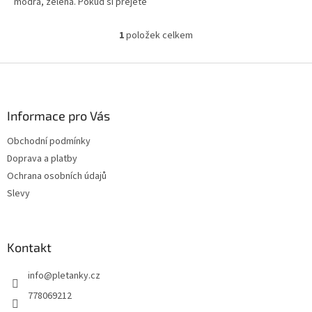
modrá, zelená. Pokud si přejete
konkrétní barvu, uveďte ji,
prosím, do poznámky. V jiném...
1
položek celkem
O
v
l
Z
á
á
d
p
a
a
Informace pro Vás
c
t
í
Obchodní podmínky
í
p
Doprava a platby
r
v
Ochrana osobních údajů
k
Slevy
y
v
ý
p
Kontakt
i
s
info
@
pletanky.cz
u
778069212