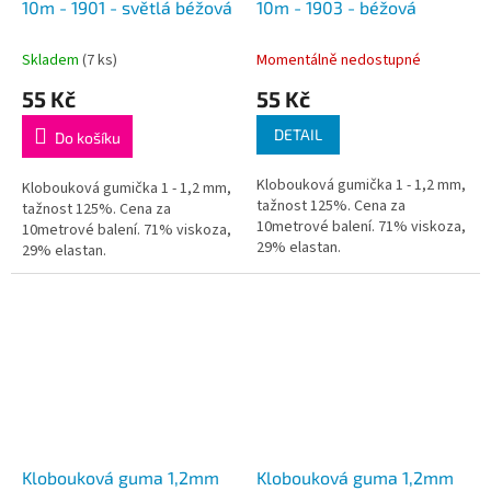
10m - 1901 - světlá béžová
10m - 1903 - béžová
Skladem
(7 ks)
Momentálně nedostupné
55 Kč
55 Kč
DETAIL
Do košíku
Klobouková gumička 1 - 1,2 mm,
Klobouková gumička 1 - 1,2 mm,
tažnost 125%. Cena za
tažnost 125%. Cena za
10metrové balení. 71% viskoza,
10metrové balení. 71% viskoza,
29% elastan.
29% elastan.
Klobouková guma 1,2mm
Klobouková guma 1,2mm