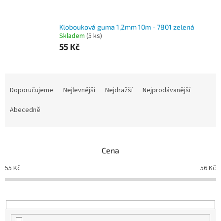
Klobouková guma 1,2mm 10m - 7801 zelená
Skladem
(5 ks)
55 Kč
Ř
a
Doporučujeme
Nejlevnější
Nejdražší
Nejprodávanější
z
e
Abecedně
n
í
p
Cena
r
o
55
Kč
56
Kč
d
u
k
t
ů