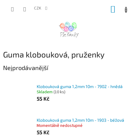
Přejít
NÁKUP
na
CZK
obsah
KOŠÍK
Guma klobouková, pruženky
Nejprodávanější
Klobouková guma 1,2mm 10m - 7902 - hnědá
Skladem
(10 ks)
55 Kč
Klobouková guma 1,2mm 10m - 1903 - béžová
Momentálně nedostupné
55 Kč