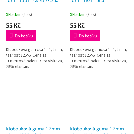
u
10m - 1001 - světle šedá
10m - 1101 - bílá
k
t
Skladem
(5 ks)
Skladem
(3 ks)
ů
55 Kč
55 Kč
Do košíku
Do košíku
Klobouková gumička 1 - 1,2 mm,
Klobouková gumička 1 - 1,2 mm,
tažnost 125%. Cena za
tažnost 125%. Cena za
10metrové balení. 71% viskoza,
10metrové balení. 71% viskoza,
29% elastan.
29% elastan.
Klobouková guma 1,2mm
Klobouková guma 1,2mm