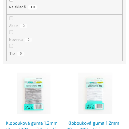
Na skladě
18
Akce
0
Novinka
0
Tip
0
V
ý
p
i
s
p
r
o
d
Klobouková guma 1,2mm
Klobouková guma 1,2mm