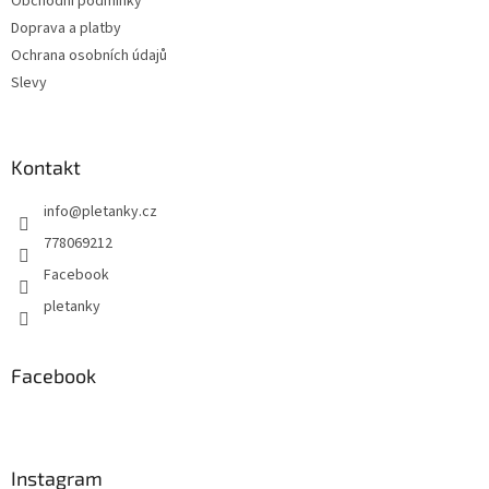
Obchodní podmínky
í
p
Doprava a platby
r
v
Ochrana osobních údajů
k
Slevy
y
v
ý
p
Kontakt
i
s
info
@
pletanky.cz
u
778069212
Facebook
pletanky
Facebook
Instagram