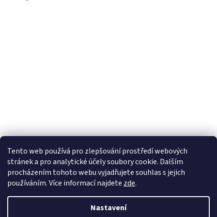
Tento web používá
pro zlepšování prostředí webových
stránek a pro analytické účely
soubory cookie. Dalším
Sledovat na Instagramu
procházením tohoto webu vyjadřujete souhlas s jejich
používáním. Více informací
najdete
zde
.
Vytvořil Shoptet
Nastavení