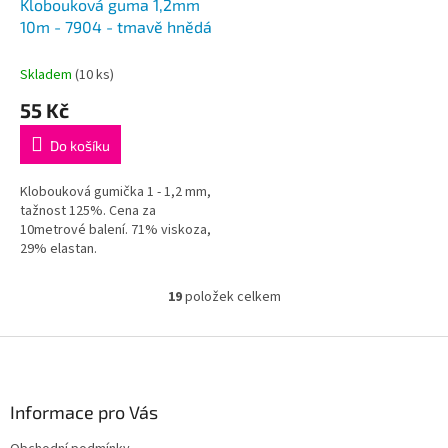
Klobouková guma 1,2mm
10m - 7904 - tmavě hnědá
Skladem
(10 ks)
55 Kč
Do košíku
Klobouková gumička 1 - 1,2 mm,
tažnost 125%. Cena za
10metrové balení. 71% viskoza,
29% elastan.
19
položek celkem
O
v
l
Z
á
á
d
p
a
a
Informace pro Vás
c
t
í