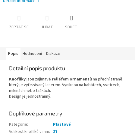
Detailní informace
ZEPTAT SE
HLÍDAT
SDÍLET
Popis
Hodnocení
Diskuze
Detailní popis produktu
Knoflíky
jsou zajímavé
reliéfem ornamentů
na přední straně,
který je vyřezávaný laserem. Vyniknou na kabátech, svetrech,
mikinách nebo taškách.
Design je jednostranný.
Doplňkové parametry
Kategorie
:
Plastové
Velikost knoflíků v mm
:
27