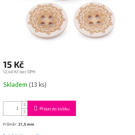
15 Kč
12,40 Kč bez DPH
Měrná
Skladem
(13 ks)
cena:
Přidat do košíku
Průměr:
27,5 mm