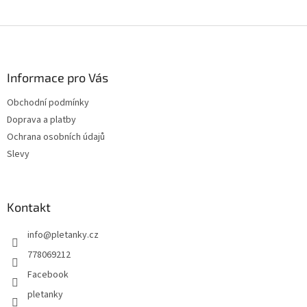
Z
á
p
a
Informace pro Vás
t
Obchodní podmínky
í
Doprava a platby
Ochrana osobních údajů
Slevy
Kontakt
info
@
pletanky.cz
778069212
Facebook
pletanky