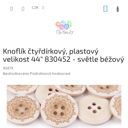
Přejít
NÁKUP
na
CZK
obsah
KOŠÍK
Knoflík čtyřdírkový, plastový
velikost 44" 830452 - světle béžový
93479
Průměrné
Neohodnoceno
Podrobnosti hodnocení
hodnocení
produktu
je
0,0
z
5
hvězdiček.