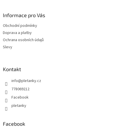
á
p
a
Informace pro Vás
t
Obchodní podmínky
í
Doprava a platby
Ochrana osobních údajů
Slevy
Kontakt
info
@
pletanky.cz
778069212
Facebook
pletanky
Facebook