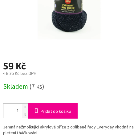
59 Kč
48,76 Kč bez DPH
Měrná
Skladem
(7 ks)
cena:
Přidat do košíku
Jemná nežmolkující akrylová příze z oblíbené řady Everyday vhodná na
pletení i háčkování.