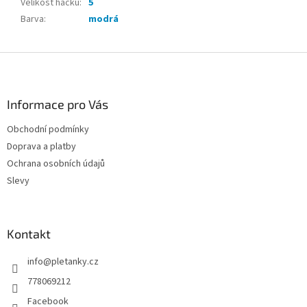
Velikost háčku
:
5
Barva
:
modrá
Z
á
p
a
Informace pro Vás
t
Obchodní podmínky
í
Doprava a platby
Ochrana osobních údajů
Slevy
Kontakt
info
@
pletanky.cz
778069212
Facebook