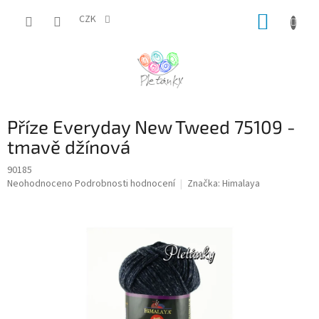
Přejít
NÁKUP
na
CZK
obsah
KOŠÍK
Příze Everyday New Tweed 75109 -
tmavě džínová
90185
Průměrné
Neohodnoceno
Podrobnosti hodnocení
Značka:
Himalaya
hodnocení
produktu
je
0,0
z
5
hvězdiček.