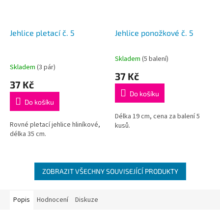
Jehlice pletací č. 5
Jehlice ponožkové č. 5
Skladem
(5 balení)
Průměrné
Skladem
(3 pár)
hodnocení
37 Kč
produktu
37 Kč
je
Do košíku
5,0
Do košíku
z
5
Délka 19 cm, cena za balení 5
Rovné pletací jehlice hliníkové,
hvězdiček.
kusů.
délka 35 cm.
ZOBRAZIT VŠECHNY SOUVISEJÍCÍ PRODUKTY
Popis
Hodnocení
Diskuze