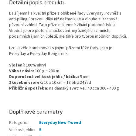
Detailní popis produktu
Další jemná a kvalitní příze z oblíbené řady Everyday, rovněž s
anti-pilling úpravou, díky níž nežmolkuje a dlouho si zachová
původní vzhled. Tato příze má jemné žíhání podobné tvídu.
Vhodná je pro pletení a háčkování nejrůznějších zimních,
podzimních i jarních úpletů, ale také pro tvorbu módních doplňků.
Lze skvěle kombinovat s jinými přízemi téže řady, jako je
Everyday a Everyday Rengarenk.
Složení:
100% akryl
Váha / návin:
100 g = 200 m
Doporučená velikost jehlic / háčku:
5 mm
Zkušební vzorek:
10 x 10 cm = 18 ok x 24 řad
Přibližná spotřeba:
na dámský svetr vel. 40 cca 300 - 400 g
Doplňkové parametry
Kategorie
:
Everyday New Tweed
Velikost jehlic
:
5