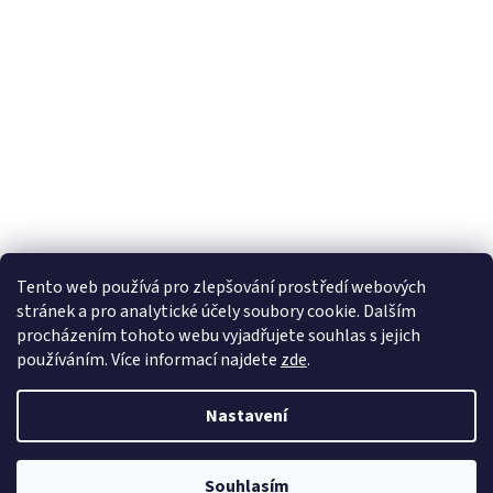
Tento web používá
pro zlepšování prostředí webových
stránek a pro analytické účely
soubory cookie. Dalším
Sledovat na Instagramu
procházením tohoto webu vyjadřujete souhlas s jejich
používáním. Více informací
najdete
zde
.
Vytvořil Shoptet
Nastavení
Copyright 2026
Pletanky
. Všechna práva vyhrazena.
Souhlasím