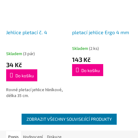
Jehlice pletací č. 4
pletací jehlice Ergo 4 mm
Skladem
(2 ks)
Průměrné
Skladem
(3 pár)
hodnocení
143 Kč
produktu
34 Kč
je
Do košíku
5,0
Do košíku
z
5
Rovné pletací jehlice hliníkové,
hvězdiček.
délka 35 cm.
ZOBRAZIT VŠECHNY SOUVISEJÍCÍ PRODUKTY
Popis
Hodnocení
Diskuze