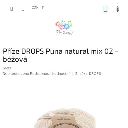
Přejít
NÁKUP
na
CZK
obsah
KOŠÍK
Příze DROPS Puna natural mix 02 -
béžová
5609
Průměrné
Neohodnoceno
Podrobnosti hodnocení
Značka:
DROPS
hodnocení
produktu
je
0,0
z
5
hvězdiček.