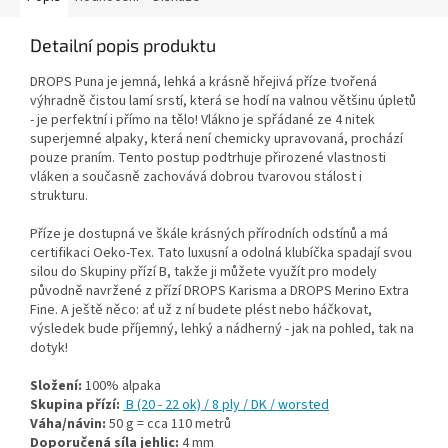
Detailní popis produktu
DROPS Puna je jemná, lehká a krásně hřejivá příze tvořená
výhradně čistou lamí srstí, která se hodí na valnou většinu úpletů
- je perfektní i přímo na tělo! Vlákno je spřádané ze 4 nitek
superjemné alpaky, která není chemicky upravovaná, prochází
pouze praním. Tento postup podtrhuje přirozené vlastnosti
vláken a současně zachovává dobrou tvarovou stálost i
strukturu.
Příze je dostupná ve škále krásných přírodních odstínů a má
certifikaci Oeko-Tex. Tato luxusní a odolná klubíčka spadají svou
silou do Skupiny přízí B, takže ji můžete využít pro modely
původně navržené z přízí DROPS Karisma a DROPS Merino Extra
Fine. A ještě něco: ať už z ní budete plést nebo háčkovat,
výsledek bude příjemný, lehký a nádherný - jak na pohled, tak na
dotyk!
Složení:
100% alpaka
Skupina přízí:
B (20 - 22 ok) / 8 ply / DK / worsted
Váha/návin:
50 g = cca 110 metrů
Doporučená síla jehlic:
4 mm