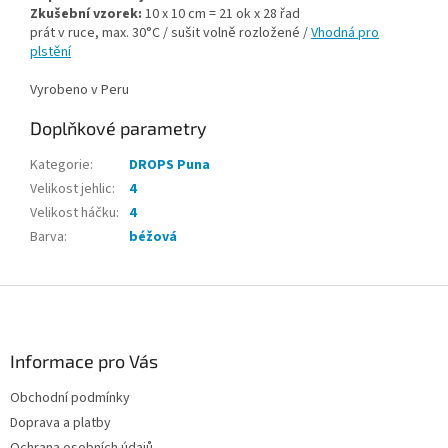
Zkušební vzorek:
10 x 10 cm = 21 ok x 28 řad
prát v ruce, max. 30°C / sušit volně rozložené /
Vhodná pro
plstění
Vyrobeno v Peru
Doplňkové parametry
Kategorie
:
DROPS Puna
Velikost jehlic
:
4
Velikost háčku
:
4
Barva
:
béžová
Z
á
p
a
Informace pro Vás
t
Obchodní podmínky
í
Doprava a platby
Ochrana osobních údajů