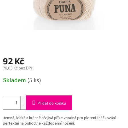
92 Kč
76,03 Kč bez DPH
Měrná
Skladem
(5 ks)
cena:
Přidat do košíku
Jemná, lehká a krásně hřejivá příze vhodná pro pletení i háčkování -
perfektní na pohodlné každodenní nošení.