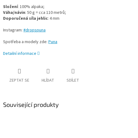
Složení
: 100% alpaka;
Váha/návin
: 50 g = cca 110 metrů;
Doporučená síla jehlic
: 4 mm
Instagram:
#dropspuna
Spotřeba a modely zde:
Puna
Detailní informace
ZEPTAT SE
HLÍDAT
SDÍLET
Související produkty