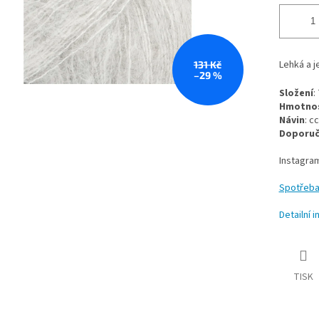
Lehká a j
131 Kč
–29 %
Složení
:
Hmotnos
Návin
: c
Doporuče
Instagra
Spotřeba 
Detailní 
TISK