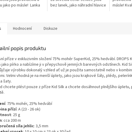
u jako po másle! Lanka
bez lanek, jako náhradní hlavice
másle! Kval
 součástí balení, je třeba
k sadě kruhových jehlic
cm
oupit dle požadované...
DROPS nebo jako doplněk k
lankům DROPS
s
Hodnocení
Diskuze
ailní popis produktu
sní příze v exkluzivním složení 75% mohér SuperKid, 25% hedvábí. DROPS Ki
á jako pírko a nabízíme ji v přepychově jemných barevných odstínech. Kid Si
ůjčuje výrobku dokonalý vzhled ať už je použita samostatně nebo v kombina
mi. Velmi vhodná je na menší úplety, jako jsou krajkové šály, plédy, pelerín
a šaty.
 chcete plést pouze z příze Kid Silk a chcete dosáhnout plnějšího úpletu, p
tě.
ení
: 75% mohér, 25% hedvábí
ina přízí
: A (23 - 26 ok)
tnost
: 25 g
n
: cca 200 m
ručená síla jehlic
: 3,5 mm
ební vzorek
: 10 x 10 cm = 23 ok x 30 řad