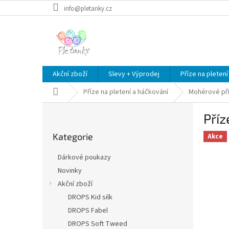
Přejít
info@pletanky.cz
na
obsah
Akční zboží
Slevy + Výprodej
Příze na pletení
Domů
Příze na pletení a háčkování
Mohérové př
P
Příz
o
Přeskočit
s
Kategorie
kategorie
Akce
t
r
Dárkové poukazy
a
Novinky
n
Akční zboží
n
í
DROPS Kid silk
p
DROPS Fabel
a
DROPS Soft Tweed