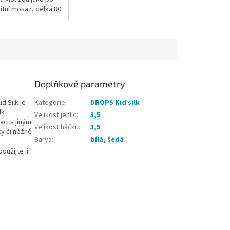
itní mosaz, délka 80
Doplňkové parametry
d Silk je
Kategorie
:
DROPS Kid silk
lk
Velikost jehlic
:
3,5
ci s jinými
Velikost háčku
:
3,5
ky či něžné
Barva
:
bílá
,
šedá
oužijte ji