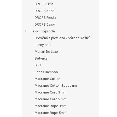
n
DROPS Lima
e
DROPS Nepal
l
DROPS Fiesta
DROPS Daisy
Slevy + Výprodej
Dřevěná a plexi dna k výrobě košíků
Funny batik
Mohair De Luxe
Betynka
Diva
Jeans Bamboo
Macrame Cotton
Macrame Cotton Spectrum
Macrame Cord 3 mm
Macrame Cord 5 mm
Macrame Rope 3mm
Macrame Rope 5mm