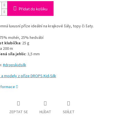
Přidat do košíku
emná luxusní příze ideální na krajkové šály, topy či šaty.
 75% mohér, 25% hedvábí
t klubíčka
: 25 g
ca 200 m
ná síla jehlic
: 3,5 mm
m:
#dropskidsilk
a modely z příze DROPS Kid-Silk
informace
ZEPTAT SE
HLÍDAT
SDÍLET