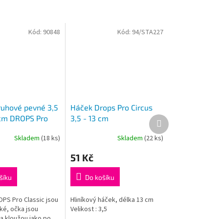
Kód:
90848
Kód:
94/STA227
kruhové pevné 3,5
Háček Drops Pro Circus
m DROPS Pro
3,5 - 13 cm
Další
produkt
Skladem
(18 ks)
Skladem
(22 ks)
51 Kč
šíku
Do košíku
OPS Pro Classic jsou
Hliníkový háček, délka 13 cm
ké, očka jsou
Velikost : 3,5
 a kloužou jako po