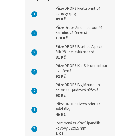
Příze DROPS Fiesta print 14 -
duhový sprej
49 Kč
Příze Drops Air uni colour 44 -
karmínová červená
138 Kč
Příze DROPS Brushed Alpaca
Silk 28 - nebeská modrá
81 Kč
Příze DROPS Kid-Silk uni colour
02 - černá
92 Kč
Příze DROPS Big Merino uni
color 22 - pudrová růžová
98 Kč
Příze DROPS Fiesta print 37 -
světlušky
49 Kč
Pomocný zavírací špendlík
kovový 22x9,5 mm
1 Kč