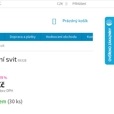
ÚDAJŮ
SLEVY
CZK
Přihlášení
NÁKUPNÍ
Prázdný košík
KOŠÍK
Doprava a platby
Hodnocení obchodu
Kontakty
Z
vit
í svit
93328
29 %
Kč
 bez DPH
dem
(30 ks)