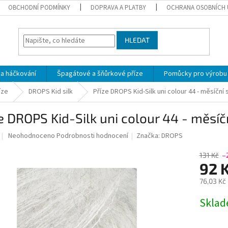
OBCHODNÍ PODMÍNKY
DOPRAVA A PLATBY
OCHRANA OSOBNÍCH 
HLEDAT
 a háčkování
Špagátové a šňůrkové příze
Pomůcky pro výrobu
íze
DROPS Kid silk
Příze DROPS Kid-Silk uni colour 44 - měsíční s
e DROPS Kid-Silk uni colour 44 - měsíčn
Průměrné
Neohodnoceno
Podrobnosti hodnocení
Značka:
DROPS
hodnocení
produktu
131 Kč
–
je
92 
0,0
76,03 Kč
z
5
Měrná
Skla
hvězdiček.
cena: