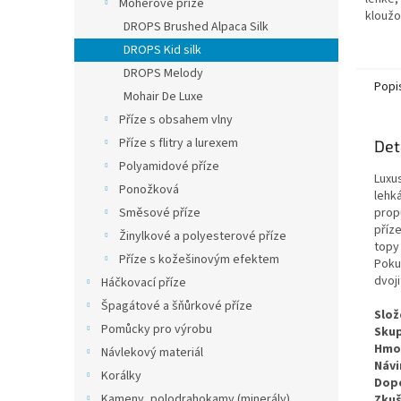
Mohérové příze
kloužo
DROPS Brushed Alpaca Silk
nejsou
DROPS Kid silk
je dok
DROPS Melody
Popi
Mohair De Luxe
Příze s obsahem vlny
Příze s flitry a lurexem
Det
Polyamidové příze
Luxu
Ponožková
lehk
Směsové příze
prop
příze
Žinylkové a polyesterové příze
topy 
Příze s kožešinovým efektem
Pokud
dvoji
Háčkovací příze
Špagátové a šňůrkové příze
Slož
Pomůcky pro výrobu
Skup
Hmo
Návlekový materiál
Návi
Korálky
Dopo
Kameny, polodrahokamy (minerály)
Zkuš