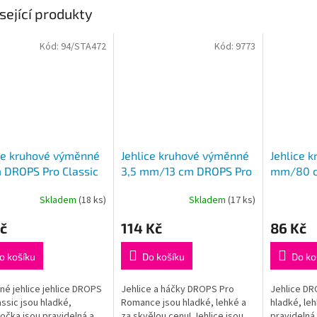
sející produkty
Kód:
94/STA472
Kód:
9773
ce kruhové výměnné
Jehlice kruhové výměnné
Jehlice 
 DROPS Pro Classic
3,5 mm/13 cm DROPS Pro
mm/80 c
Romance (Birch)
Classic
Skladem
(18 ks)
Skladem
(17 ks)
rné
Průměrné
Průměrné
cení
hodnocení
hodnocení
č
114 Kč
86 Kč
ktu
produktu
produktu
je
je
5,0
5,0
o košíku
Do košíku
Do ko
z
z
5
5
é jehlice jehlice DROPS
Jehlice a háčky DROPS Pro
Jehlice DR
ček.
hvězdiček.
hvězdiček.
assic jsou hladké,
Romance jsou hladké, lehké a
hladké, leh
 očka jsou pravidelná a
za skvělou cenu! Jehlice jsou
pravidelná