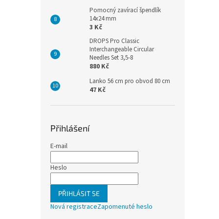
Pomocný zavírací špendlík
14x24 mm
3 Kč
DROPS Pro Classic
Interchangeable Circular
Needles Set 3,5-8
880 Kč
Lanko 56 cm pro obvod 80 cm
47 Kč
Přihlášení
E-mail
Heslo
PŘIHLÁSIT SE
Nová registrace
Zapomenuté heslo