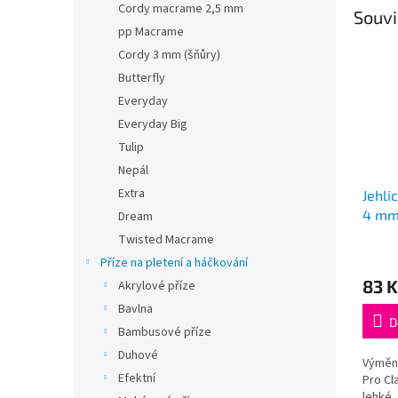
Cordy macrame 2,5 mm
Souvi
pp Macrame
Cordy 3 mm (šňůry)
Butterfly
Everyday
Everyday Big
Tulip
Nepál
Extra
Jehli
4 mm
Dream
Twisted Macrame
Průmě
Příze na pletení a háčkování
hodno
83 K
Akrylové příze
produ
je
Bavlna
5,0
D
Bambusové příze
z
5
Duhové
Výměnn
hvězdi
Efektní
Pro Cl
lehké,