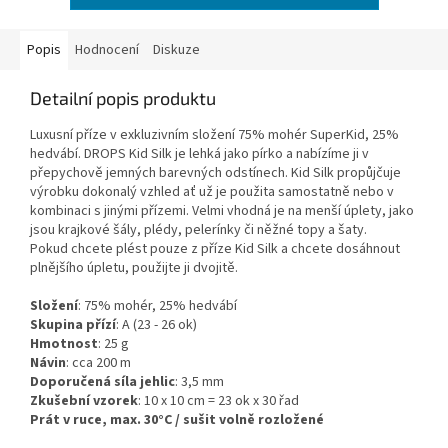
Popis
Hodnocení
Diskuze
Detailní popis produktu
Luxusní příze v exkluzivním složení 75% mohér SuperKid, 25%
hedvábí. DROPS Kid Silk je lehká jako pírko a nabízíme ji v
přepychově jemných barevných odstínech. Kid Silk propůjčuje
výrobku dokonalý vzhled ať už je použita samostatně nebo v
kombinaci s jinými přízemi. Velmi vhodná je na menší úplety, jako
jsou krajkové šály, plédy, pelerínky či něžné topy a šaty.
Pokud chcete plést pouze z příze Kid Silk a chcete dosáhnout
plnějšího úpletu, použijte ji dvojitě.
Složení
: 75% mohér, 25% hedvábí
Skupina přízí
: A (23 - 26 ok)
Hmotnost
: 25 g
Návin
: cca 200 m
Doporučená síla jehlic
: 3,5 mm
Zkušební vzorek
: 10 x 10 cm = 23 ok x 30 řad
Prát v ruce, max. 30°C / sušit volně rozložené