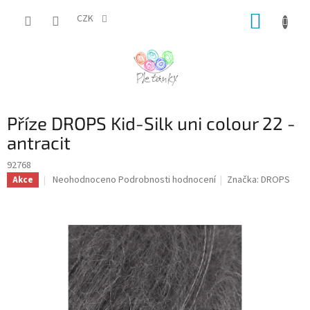
Přejít
NÁKUP
na
CZK
obsah
KOŠÍK
Příze DROPS Kid-Silk uni colour 22 -
antracit
92768
Průměrné
Neohodnoceno
Podrobnosti hodnocení
Značka:
DROPS
Akce
hodnocení
produktu
je
0,0
z
5
hvězdiček.