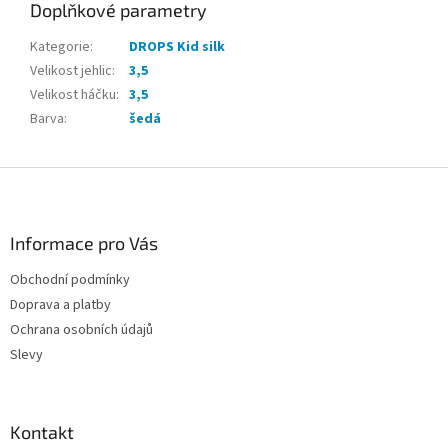
Doplňkové parametry
Kategorie
:
DROPS Kid silk
Velikost jehlic
:
3,5
Velikost háčku
:
3,5
Barva
:
šedá
Z
á
p
a
Informace pro Vás
t
Obchodní podmínky
í
Doprava a platby
Ochrana osobních údajů
Slevy
Kontakt