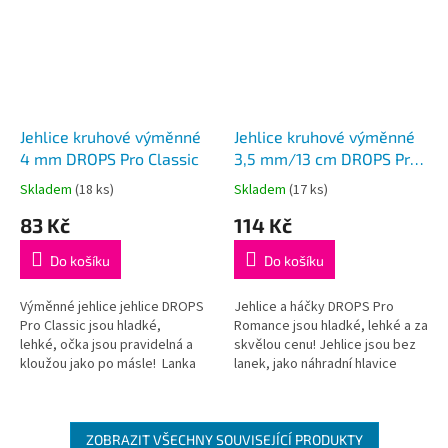
Jehlice kruhové výměnné
Jehlice kruhové výměnné
4 mm DROPS Pro Classic
3,5 mm/13 cm DROPS Pro
Romance (Birch)
Skladem
(18 ks)
Skladem
(17 ks)
Průměrné
Průměrné
hodnocení
hodnocení
83 Kč
114 Kč
produktu
produktu
je
je
Do košíku
Do košíku
5,0
5,0
z
z
5
5
Výměnné jehlice jehlice DROPS
Jehlice a háčky DROPS Pro
hvězdiček.
hvězdiček.
Pro Classic jsou hladké,
Romance jsou hladké, lehké a za
lehké, očka jsou pravidelná a
skvělou cenu! Jehlice jsou bez
kloužou jako po másle! Lanka
lanek, jako náhradní hlavice
nejsou součástí balení, je třeba
k sadě kruhových jehlic
je dokoupit dle požadované...
DROPS nebo jako doplněk k
lankům DROPS
ZOBRAZIT VŠECHNY SOUVISEJÍCÍ PRODUKTY