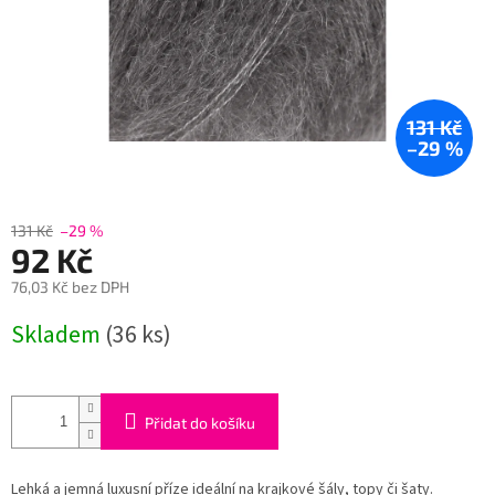
131 Kč
–29 %
131 Kč
–29 %
92 Kč
76,03 Kč bez DPH
Měrná
Skladem
(36 ks)
cena:
Přidat do košíku
Lehká a jemná luxusní příze ideální na krajkové šály, topy či šaty.