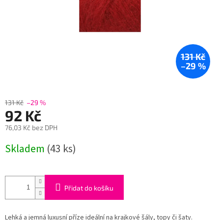
131 Kč
–29 %
131 Kč
–29 %
92 Kč
76,03 Kč bez DPH
Měrná
Skladem
(43 ks)
cena:
Přidat do košíku
Lehká a jemná luxusní příze ideální na krajkové šály, topy či šaty.