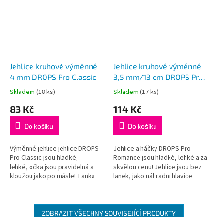
Jehlice kruhové výměnné
Jehlice kruhové výměnné
4 mm DROPS Pro Classic
3,5 mm/13 cm DROPS Pro
Romance (Birch)
Skladem
(18 ks)
Skladem
(17 ks)
Průměrné
Průměrné
hodnocení
hodnocení
83 Kč
114 Kč
produktu
produktu
je
je
Do košíku
Do košíku
5,0
5,0
z
z
5
5
Výměnné jehlice jehlice DROPS
Jehlice a háčky DROPS Pro
hvězdiček.
hvězdiček.
Pro Classic jsou hladké,
Romance jsou hladké, lehké a za
lehké, očka jsou pravidelná a
skvělou cenu! Jehlice jsou bez
kloužou jako po másle! Lanka
lanek, jako náhradní hlavice
nejsou součástí balení, je třeba
k sadě kruhových jehlic
je dokoupit dle požadované...
DROPS nebo jako doplněk k
lankům DROPS
ZOBRAZIT VŠECHNY SOUVISEJÍCÍ PRODUKTY