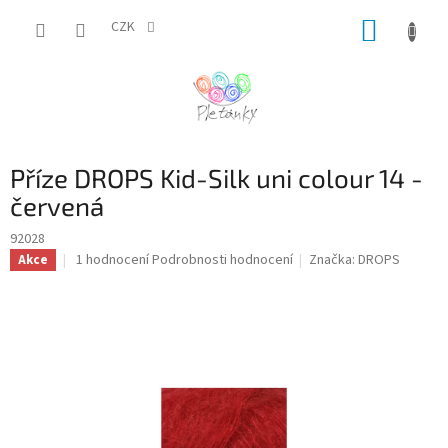
Přejít
NÁKUP
na
CZK
obsah
KOŠÍK
Příze DROPS Kid-Silk uni colour 14 -
červená
92028
Průměrné
1 hodnocení
Podrobnosti hodnocení
Značka:
DROPS
Akce
hodnocení
produktu
je
5,0
z
5
hvězdiček.