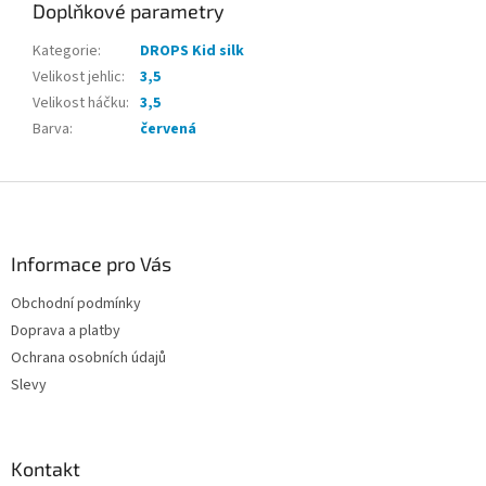
Doplňkové parametry
Kategorie
:
DROPS Kid silk
Velikost jehlic
:
3,5
Velikost háčku
:
3,5
Barva
:
červená
Z
á
p
a
Informace pro Vás
t
Obchodní podmínky
í
Doprava a platby
Ochrana osobních údajů
Slevy
Kontakt