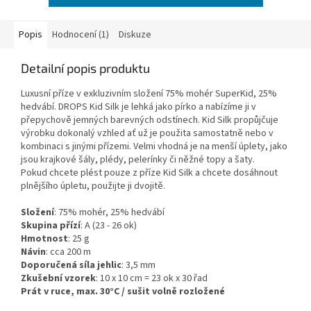
Popis
Hodnocení (1)
Diskuze
Detailní popis produktu
Luxusní příze v exkluzivním složení 75% mohér SuperKid, 25%
hedvábí. DROPS Kid Silk je lehká jako pírko a nabízíme ji v
přepychově jemných barevných odstínech. Kid Silk propůjčuje
výrobku dokonalý vzhled ať už je použita samostatně nebo v
kombinaci s jinými přízemi. Velmi vhodná je na menší úplety, jako
jsou krajkové šály, plédy, pelerínky či něžné topy a šaty.
Pokud chcete plést pouze z příze Kid Silk a chcete dosáhnout
plnějšího úpletu, použijte ji dvojitě.
Složení
: 75% mohér, 25% hedvábí
Skupina přízí
: A (23 - 26 ok)
Hmotnost
: 25 g
Návin
: cca 200 m
Doporučená síla jehlic
: 3,5 mm
Zkušební vzorek
: 10 x 10 cm = 23 ok x 30 řad
Prát v ruce, max. 30°C / sušit volně rozložené