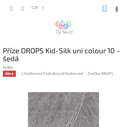
Přejít
NÁKUP
na
CZK
obsah
KOŠÍK
Příze DROPS Kid-Silk uni colour 10 -
šedá
91980
Průměrné
1 hodnocení
Podrobnosti hodnocení
Značka:
DROPS
Akce
hodnocení
produktu
je
5,0
z
5
hvězdiček.