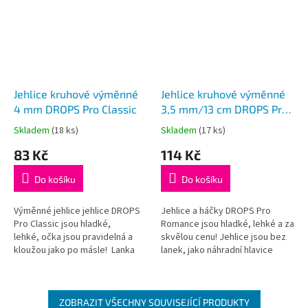
Jehlice kruhové výměnné
Jehlice kruhové výměnné
4 mm DROPS Pro Classic
3,5 mm/13 cm DROPS Pro
Romance (Birch)
Skladem
(18 ks)
Skladem
(17 ks)
Průměrné
Průměrné
hodnocení
hodnocení
83 Kč
114 Kč
produktu
produktu
je
je
Do košíku
Do košíku
5,0
5,0
z
z
5
5
Výměnné jehlice jehlice DROPS
Jehlice a háčky DROPS Pro
hvězdiček.
hvězdiček.
Pro Classic jsou hladké,
Romance jsou hladké, lehké a za
lehké, očka jsou pravidelná a
skvělou cenu! Jehlice jsou bez
kloužou jako po másle! Lanka
lanek, jako náhradní hlavice
nejsou součástí balení, je třeba
k sadě kruhových jehlic
je dokoupit dle požadované...
DROPS nebo jako doplněk k
lankům DROPS
ZOBRAZIT VŠECHNY SOUVISEJÍCÍ PRODUKTY