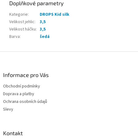
Doplňkové parametry
Kategorie
:
DROPS Kid silk
Velikost jehlic
:
3,5
Velikost háčku
:
3,5
Barva
:
šedá
Z
á
p
a
Informace pro Vás
t
Obchodní podmínky
í
Doprava a platby
Ochrana osobních údajů
Slevy
Kontakt