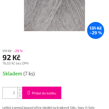
131 Kč
–29 %
131 Kč
–29 %
92 Kč
76,03 Kč bez DPH
Měrná
Skladem
(7 ks)
cena:
Přidat do košíku
Lehká a jemná luxusní příze ideální na krajkové šály, topy či šaty.