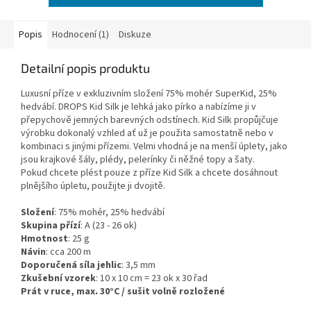
Popis
Hodnocení (1)
Diskuze
Detailní popis produktu
Luxusní příze v exkluzivním složení 75% mohér SuperKid, 25%
hedvábí. DROPS Kid Silk je lehká jako pírko a nabízíme ji v
přepychově jemných barevných odstínech. Kid Silk propůjčuje
výrobku dokonalý vzhled ať už je použita samostatně nebo v
kombinaci s jinými přízemi. Velmi vhodná je na menší úplety, jako
jsou krajkové šály, plédy, pelerínky či něžné topy a šaty.
Pokud chcete plést pouze z příze Kid Silk a chcete dosáhnout
plnějšího úpletu, použijte ji dvojitě.
Složení
: 75% mohér, 25% hedvábí
Skupina přízí
: A (23 - 26 ok)
Hmotnost
: 25 g
Návin
: cca 200 m
Doporučená síla jehlic
: 3,5 mm
Zkušební vzorek
: 10 x 10 cm = 23 ok x 30 řad
Prát v ruce, max. 30°C / sušit volně rozložené