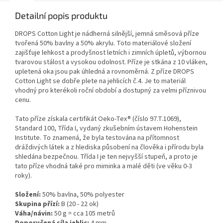
Detailní popis produktu
DROPS Cotton Light je nádherná silnější, jemná směsová příze
tvořená 50% bavlny a 50% akrylu. Toto materiálové složení
zajišťuje lehkost a prodyšnost letních i zimních úpletů, výbornou
tvarovou stálost a vysokou odolnost. Příze je stkána z 10 vláken,
upletená oka jsou pak úhledná a rovnoměrná. Z příze DROPS
Cotton Light se dobře plete na jehlicích č.4. Je to materiál
vhodný pro kterékoli roční období a dostupný za velmi příznivou
cenu.
Tato příze získala certifikát Oeko-Tex® (číslo 97.T.1069),
Standard 100, Třída I, vydaný zkušebním ústavem Hohenstein
Institute. To znamená, že byla testována na přítomnost
dráždivých látek a z hlediska působení na člověka i přírodu byla
shledána bezpečnou. Třída I je ten nejvyšší stupeň, a proto je
tato příze vhodná také pro miminka a malé děti (ve věku 0-3
roky).
Složení:
50% bavlna, 50% polyester
Skupina přízí:
B (20 - 22 ok)
Váha/návin:
50 g = cca 105 metrů
Doporučená síla jehlic:
4 mm