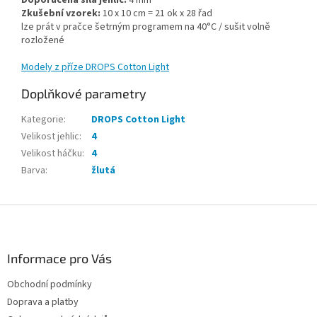
Zkušební vzorek:
10 x 10 cm = 21 ok x 28 řad
lze prát v pračce šetrným programem na 40°C / sušit volně
rozložené
Modely z příze DROPS Cotton Light
Doplňkové parametry
Kategorie
:
DROPS Cotton Light
Velikost jehlic
:
4
Velikost háčku
:
4
Barva
:
žlutá
Z
á
p
a
Informace pro Vás
t
Obchodní podmínky
í
Doprava a platby