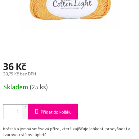
36 Kč
29,75 Kč bez DPH
Měrná
Skladem
(25 ks)
cena:
Přidat do košíku
Krásná a jemná směsová příze, která zajišťuje lehkost, prodyšnost a
tvarovou stálost úpletů.