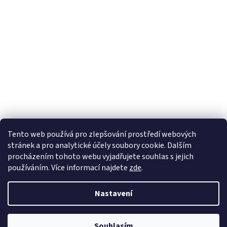
Tento web používá
pro zlepšování prostředí webových
stránek a pro analytické účely
soubory cookie. Dalším
Sledovat na Instagramu
procházením tohoto webu vyjadřujete souhlas s jejich
používáním. Více informací
najdete
zde
.
Vytvořil Shoptet
Nastavení
Copyright 2026
Pletanky
. Všechna práva vyhrazena.
Souhlasím