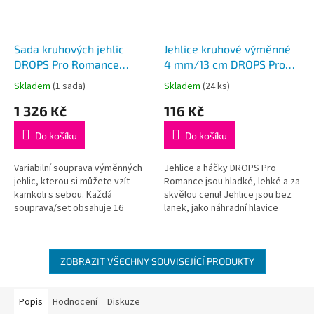
Sada kruhových jehlic
Jehlice kruhové výměnné
DROPS Pro Romance
4 mm/13 cm DROPS Pro
Deluxe Set (3,5 - 8 mm)
Romance (Birch)
Skladem
(1 sada)
Skladem
(24 ks)
Průměrné
Průměrné
hodnocení
hodnocení
1 326 Kč
116 Kč
produktu
produktu
je
je
Do košíku
Do košíku
5,0
5,0
z
z
5
5
Variabilní souprava výměnných
Jehlice a háčky DROPS Pro
hvězdiček.
hvězdiček.
jehlic, kterou si můžete vzít
Romance jsou hladké, lehké a za
kamkoli s sebou. Každá
skvělou cenu! Jehlice jsou bez
souprava/set obsahuje 16
lanek, jako náhradní hlavice
dřevěných výměnných jehlic
k sadě kruhových jehlic
Romance (8 párů č. 3,5 - 8), 4
DROPS nebo jako doplněk k...
lanka...
ZOBRAZIT VŠECHNY SOUVISEJÍCÍ PRODUKTY
Popis
Hodnocení
Diskuze