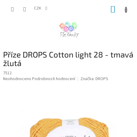
Přejít
NÁKUP
na
CZK
obsah
KOŠÍK
Příze DROPS Cotton light 28 - tmavá
žlutá
7512
Průměrné
Neohodnoceno
Podrobnosti hodnocení
Značka:
DROPS
hodnocení
produktu
je
0,0
z
5
hvězdiček.