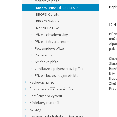
Mohérové příze
lanků
Popi
DROPS Brushed Alpaca Silk
DROPS Kid silk
DROPS Melody
Det
Mohair De Luxe
Příze
Příze s obsahem vlny
můžet
Příze s flitry a lurexem
Alpac
Polyamidové příze
pak 
Ponožková
Slož
Směsové příze
Skupi
Hmot
Žinylkové a polyesterové příze
Návi
Příze s kožešinovým efektem
Dopor
Háčkovací příze
Zkuše
Prát 
Špagátové a šňůrkové příze
Pomůcky pro výrobu
Návlekový materiál
Korálky
Kameny, polodrahokamy (minerály)