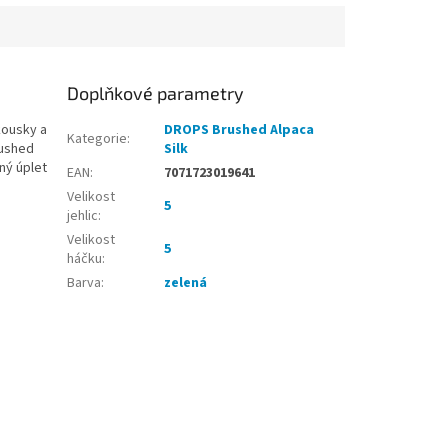
Doplňkové parametry
kousky a
DROPS Brushed Alpaca
Kategorie
:
rushed
Silk
dný úplet
EAN
:
7071723019641
Velikost
5
jehlic
:
Velikost
5
háčku
:
Barva
:
zelená