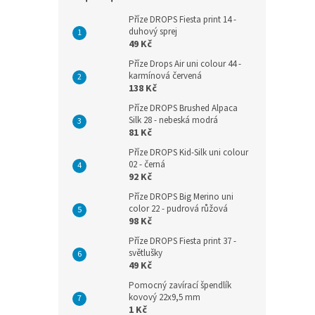
Příze DROPS Fiesta print 14 -
duhový sprej
49 Kč
Příze Drops Air uni colour 44 -
karmínová červená
138 Kč
Příze DROPS Brushed Alpaca
Silk 28 - nebeská modrá
81 Kč
Příze DROPS Kid-Silk uni colour
02 - černá
92 Kč
Příze DROPS Big Merino uni
color 22 - pudrová růžová
98 Kč
Příze DROPS Fiesta print 37 -
světlušky
49 Kč
Pomocný zavírací špendlík
kovový 22x9,5 mm
1 Kč