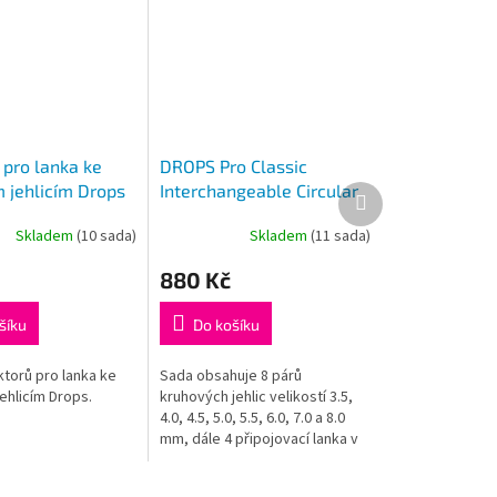
 pro lanka ke
DROPS Pro Classic
 jehlicím Drops
Interchangeable Circular
Další
produkt
Needles Set 3,5-8
Skladem
(10 sada)
Skladem
(11 sada)
Průměrné
hodnocení
880 Kč
produktu
je
5,0
šíku
Do košíku
z
5
torů pro lanka ke
Sada obsahuje 8 párů
hvězdiček.
ehlicím Drops.
kruhových jehlic velikostí 3.5,
4.0, 4.5, 5.0, 5.5, 6.0, 7.0 a 8.0
mm, dále 4 připojovací lanka v
délkách (1x) 35 cm pro obvod
60 cm, (2x) 56 cm...