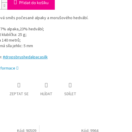
Přidat do košíku
vá směs počesané alpaky a morušového hedvábí.
 77% alpaka,23% hedvábí;
klubíčka: 25 g;
a 140 metrů;
á síla jehlic: 5 mm
m:
#dropsbrushedalpacasilk
informace
ZEPTAT SE
HLÍDAT
SDÍLET
Kód:
90509
Kód:
9964