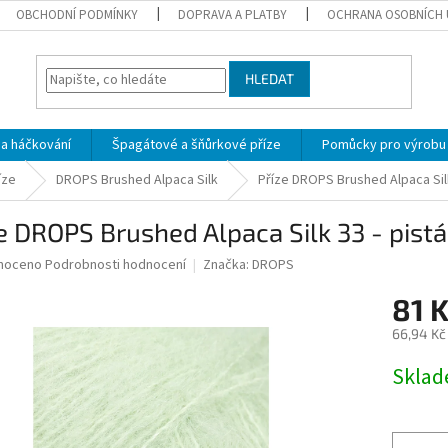
OBCHODNÍ PODMÍNKY
DOPRAVA A PLATBY
OCHRANA OSOBNÍCH 
HLEDAT
 a háčkování
Špagátové a šňůrkové příze
Pomůcky pro výrobu
íze
DROPS Brushed Alpaca Silk
Příze DROPS Brushed Alpaca Silk
e DROPS Brushed Alpaca Silk 33 - pist
né
noceno
Podrobnosti hodnocení
Značka:
DROPS
ní
81 
u
66,94 Kč
Měrná
Skla
cena:
ek.