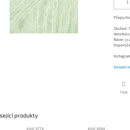
Přepycho
Složení:
Hmotnost 
Návin: cc
Doporučen
Instagra
Detailní 
TISK
sející produkty
Kód:
9774
Kód:
6564