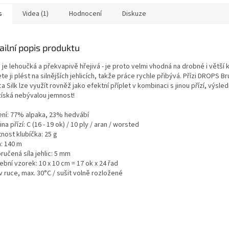
m DROPS
s
Videa (1)
Hodnocení
Diskuze
ailní popis produktu
 je lehoučká a překvapivě hřejivá - je proto velmi vhodná na drobné i větší 
e ji plést na silnějších jehlicích, takže práce rychle přibývá. Přízi DROPS B
a Silk lze využít rovněž jako efektní příplet v kombinaci s jinou přízí, výsle
získá nebývalou jemnost!
ení: 77% alpaka, 23% hedvábí
na přízí: C (16 - 19 ok) / 10 ply / aran / worsted
nost klubíčka: 25 g
n: 140 m
učená síla jehlic: 5 mm
bní vzorek: 10 x 10 cm = 17 ok x 24 řad
v ruce, max. 30°C / sušit volně rozložené