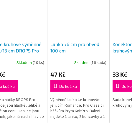
ce kruhové výměnné
Lanko 76 cm pro obvod
Konektor
/13 cm DROPS Pro
100 cm
kruhovým
ce (Birch)
Skladem
(10 ks)
Skladem
(16 sada)
rné
cení
Kč
47 Kč
33 Kč
ktu
o košíku
Do košíku
Do ko
e a háčky DROPS Pro
Výměnné lanko ke kruhovým
Sada konek
ček.
e jsou hladké, lehké a
jehlicím Romance, Pro Classic i
kruhovým j
ělou cenu! Jehlice jsou
háčkům Prym KnitPro. Balení
nek, jako náhradní hlavice
najdete 1 lanko, 2 koncovky a 1
 kruhových jehlic
klíček k dotažení výměnných
nebo jako doplněk k
šroubovacích jehlic Romance