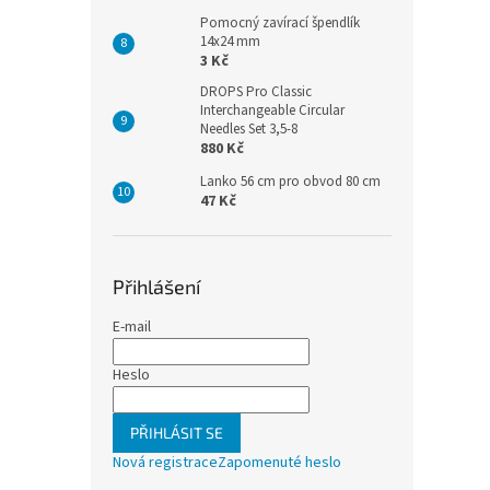
Pomocný zavírací špendlík
14x24 mm
3 Kč
DROPS Pro Classic
Interchangeable Circular
Needles Set 3,5-8
880 Kč
Lanko 56 cm pro obvod 80 cm
47 Kč
Přihlášení
E-mail
Heslo
PŘIHLÁSIT SE
Nová registrace
Zapomenuté heslo