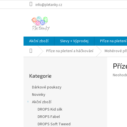
Přejít
info@pletanky.cz
na
obsah
Akční zboží
Slevy + Výprodej
Příze na pletení
Domů
Příze na pletení a háčkování
Mohérové př
P
Příz
o
Přeskočit
s
Průměr
Neohod
Kategorie
kategorie
t
hodnoce
r
produkt
Dárkové poukazy
a
je
Novinky
0,0
n
z
Akční zboží
n
5
í
DROPS Kid silk
hvězdič
p
DROPS Fabel
a
DROPS Soft Tweed