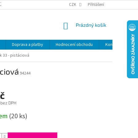
ÚDAJŮ
SLEVY
CZK
Přihlášení
NÁKUPNÍ
Prázdný košík
KOŠÍK
Doprava a platby
Hodnocení obchodu
Kontakty
Z
 33 - pistáciová
áciová
94244
Kč
 bez DPH
dem
(20 ks)