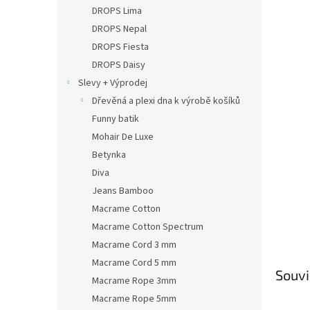
n
DROPS Lima
e
DROPS Nepal
l
DROPS Fiesta
DROPS Daisy
Slevy + Výprodej
Dřevěná a plexi dna k výrobě košíků
Funny batik
Mohair De Luxe
Betynka
Diva
Jeans Bamboo
Macrame Cotton
Macrame Cotton Spectrum
Macrame Cord 3 mm
Macrame Cord 5 mm
Souvi
Macrame Rope 3mm
Macrame Rope 5mm