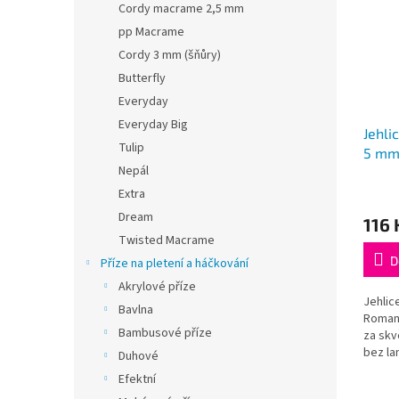
Cordy macrame 2,5 mm
pp Macrame
Cordy 3 mm (šňůry)
Butterfly
Everyday
Everyday Big
Jehli
Tulip
5 mm
Nepál
Roman
Průmě
Extra
hodno
Dream
116 
produ
Twisted Macrame
je
5,0
D
Příze na pletení a háčkování
z
Akrylové příze
5
Jehlic
Bavlna
hvězdi
Romanc
Bambusové příze
za skv
bez la
Duhové
k sadě
Efektní
DROPS 