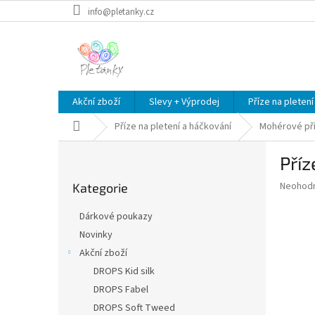
Přejít
info@pletanky.cz
na
obsah
Akční zboží
Slevy + Výprodej
Příze na pletení
Domů
Příze na pletení a háčkování
Mohérové př
P
Příz
o
Přeskočit
s
Průměr
Neohod
Kategorie
kategorie
t
hodnoce
r
produkt
Dárkové poukazy
a
je
Novinky
0,0
n
z
Akční zboží
n
5
í
DROPS Kid silk
hvězdič
p
DROPS Fabel
a
DROPS Soft Tweed