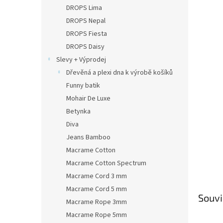
n
DROPS Lima
e
DROPS Nepal
l
DROPS Fiesta
DROPS Daisy
Slevy + Výprodej
Dřevěná a plexi dna k výrobě košíků
Funny batik
Mohair De Luxe
Betynka
Diva
Jeans Bamboo
Macrame Cotton
Macrame Cotton Spectrum
Macrame Cord 3 mm
Macrame Cord 5 mm
Souvi
Macrame Rope 3mm
Macrame Rope 5mm