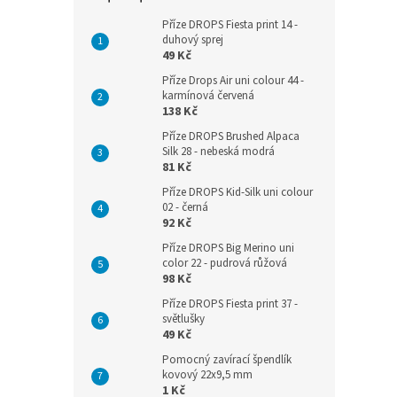
Příze DROPS Fiesta print 14 -
duhový sprej
49 Kč
Příze Drops Air uni colour 44 -
karmínová červená
138 Kč
Příze DROPS Brushed Alpaca
Silk 28 - nebeská modrá
81 Kč
Příze DROPS Kid-Silk uni colour
02 - černá
92 Kč
Příze DROPS Big Merino uni
color 22 - pudrová růžová
98 Kč
Příze DROPS Fiesta print 37 -
světlušky
49 Kč
Pomocný zavírací špendlík
kovový 22x9,5 mm
1 Kč