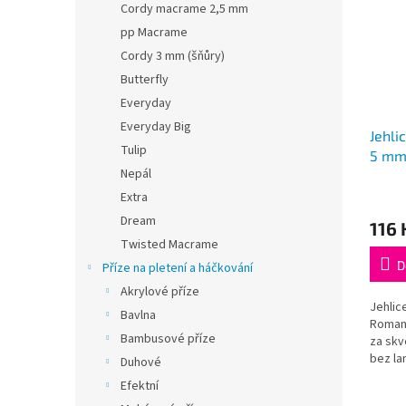
Cordy macrame 2,5 mm
pp Macrame
Cordy 3 mm (šňůry)
Butterfly
Everyday
Everyday Big
Jehli
Tulip
5 mm
Nepál
Roman
Průmě
Extra
hodno
Dream
116 
produ
Twisted Macrame
je
5,0
D
Příze na pletení a háčkování
z
Akrylové příze
5
Jehlic
Bavlna
hvězdi
Romanc
Bambusové příze
za skv
bez la
Duhové
k sadě
Efektní
DROPS 