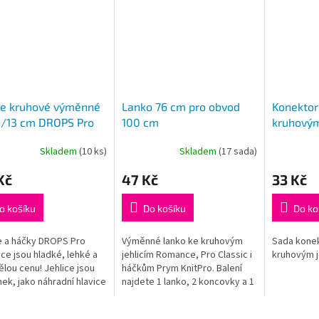
ce kruhové výměnné
Lanko 76 cm pro obvod
Konektor
/13 cm DROPS Pro
100 cm
kruhovým
ce (Birch)
Skladem
(10 ks)
Skladem
(17 sada)
rné
cení
Kč
47 Kč
33 Kč
ktu
o košíku
Do košíku
Do ko
e a háčky DROPS Pro
Výměnné lanko ke kruhovým
Sada konek
ček.
e jsou hladké, lehké a
jehlicím Romance, Pro Classic i
kruhovým j
ělou cenu! Jehlice jsou
háčkům Prym KnitPro. Balení
nek, jako náhradní hlavice
najdete 1 lanko, 2 koncovky a 1
 kruhových jehlic
klíček k dotažení výměnných
nebo jako doplněk k
šroubovacích jehlic Romance