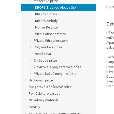
Mohérové příze
lanků
Popi
DROPS Brushed Alpaca Silk
DROPS Kid silk
DROPS Melody
Det
Mohair De Luxe
Příze
Příze s obsahem vlny
můžet
Příze s flitry a lurexem
Alpac
Polyamidové příze
pak 
Ponožková
Slož
Směsové příze
Skupi
Hmot
Žinylkové a polyesterové příze
Návi
Příze s kožešinovým efektem
Dopor
Háčkovací příze
Zkuše
Prát 
Špagátové a šňůrkové příze
Pomůcky pro výrobu
Návlekový materiál
Korálky
Kameny, polodrahokamy (minerály)