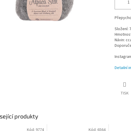
Přepycho
Složení:
Hmotnost 
Návin: cc
Doporučen
Instagra
Detailní 
TISK
sející produkty
Kód:
9774
Kód:
6564