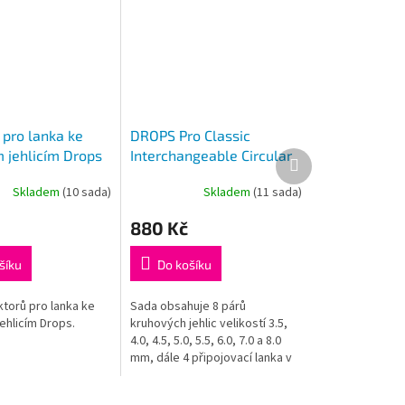
 pro lanka ke
DROPS Pro Classic
 jehlicím Drops
Interchangeable Circular
Další
produkt
Needles Set 3,5-8
Skladem
(10 sada)
Skladem
(11 sada)
Průměrné
hodnocení
880 Kč
produktu
je
5,0
šíku
Do košíku
z
5
torů pro lanka ke
Sada obsahuje 8 párů
hvězdiček.
ehlicím Drops.
kruhových jehlic velikostí 3.5,
4.0, 4.5, 5.0, 5.5, 6.0, 7.0 a 8.0
mm, dále 4 připojovací lanka v
délkách (1x) 35 cm pro obvod
60 cm, (2x) 56 cm...