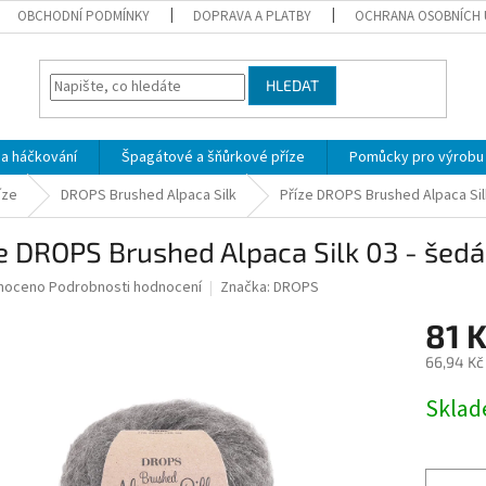
OBCHODNÍ PODMÍNKY
DOPRAVA A PLATBY
OCHRANA OSOBNÍCH 
HLEDAT
 a háčkování
Špagátové a šňůrkové příze
Pomůcky pro výrobu
íze
DROPS Brushed Alpaca Silk
Příze DROPS Brushed Alpaca Sil
e DROPS Brushed Alpaca Silk 03 - šedá
né
noceno
Podrobnosti hodnocení
Značka:
DROPS
ní
81 
u
66,94 Kč
Měrná
Skla
cena:
ek.