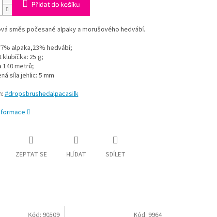
Přidat do košíku
vá směs počesané alpaky a morušového hedvábí.
 77% alpaka,23% hedvábí;
klubíčka: 25 g;
a 140 metrů;
á síla jehlic: 5 mm
m:
#dropsbrushedalpacasilk
informace
ZEPTAT SE
HLÍDAT
SDÍLET
Kód:
90509
Kód:
9964