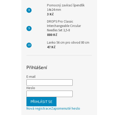
Pomocný zavírací špendlík
14x24 mm
3 Kč
DROPS Pro Classic
Interchangeable Circular
Needles Set 3,5-8
880 Kč
Lanko 56 cm pro obvod 80 cm
47 Kč
Přihlášení
E-mail
Heslo
PŘIHLÁSIT SE
Nová registrace
Zapomenuté heslo