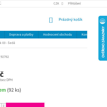
ÚDAJŮ
SLEVY
CZK
Přihlášení
NÁKUPNÍ
Prázdný košík
KOŠÍK
Doprava a platby
Hodnocení obchodu
Kontakty
Z
k 03 - šedá
92762
Kč
 bez DPH
dem
(92 ks)