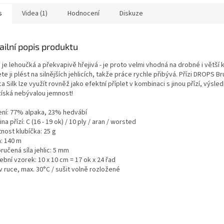
m DROPS
s
Videa (1)
Hodnocení
Diskuze
ailní popis produktu
 je lehoučká a překvapivě hřejivá - je proto velmi vhodná na drobné i větší 
e ji plést na silnějších jehlicích, takže práce rychle přibývá. Přízi DROPS B
a Silk lze využít rovněž jako efektní příplet v kombinaci s jinou přízí, výsle
získá nebývalou jemnost!
ení: 77% alpaka, 23% hedvábí
na přízí: C (16 - 19 ok) / 10 ply / aran / worsted
nost klubíčka: 25 g
n: 140 m
učená síla jehlic: 5 mm
bní vzorek: 10 x 10 cm = 17 ok x 24 řad
v ruce, max. 30°C / sušit volně rozložené