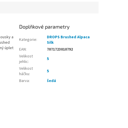
Doplňkové parametry
kousky a
DROPS Brushed Alpaca
Kategorie
:
rushed
Silk
dný úplet
EAN
:
7071723010792
Velikost
5
jehlic
:
Velikost
5
háčku
:
Barva
:
šedá