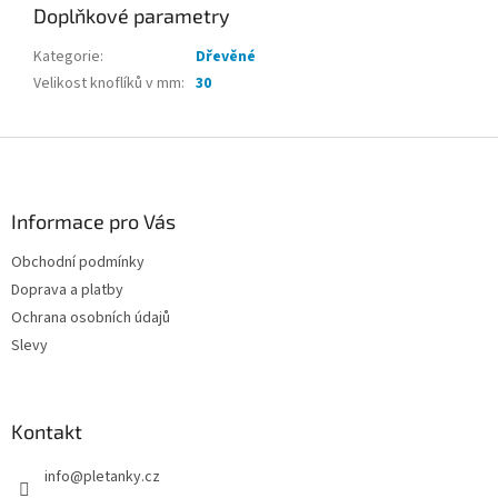
Doplňkové parametry
Kategorie
:
Dřevěné
Velikost knoflíků v mm
:
30
Z
á
p
a
Informace pro Vás
t
Obchodní podmínky
í
Doprava a platby
Ochrana osobních údajů
Slevy
Kontakt
info
@
pletanky.cz