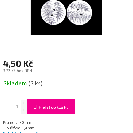
4,50 Kč
3,72 Kč bez DPH
Měrná
Skladem
(8 ks)
cena:
Přidat do košíku
Průměr: 30 mm
Tloušťka: 5,4 mm