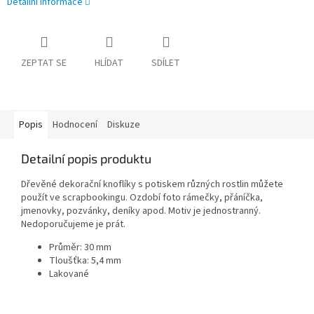
Detailní informace
ZEPTAT SE
HLÍDAT
SDÍLET
Popis
Hodnocení
Diskuze
Detailní popis produktu
Dřevěné dekorační knoflíky s potiskem různých rostlin můžete
použít ve scrapbookingu. Ozdobí foto rámečky, přáníčka,
jmenovky, pozvánky, deníky apod. Motiv je jednostranný.
Nedoporučujeme je prát.
Průměr: 30 mm
Tloušťka: 5,4 mm
Lakované