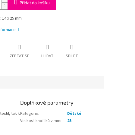
Přidat do košíku
: 14 x 25 mm
informace
ZEPTAT SE
HLÍDAT
SDÍLET
Doplňkové parametry
textil, tak k
Kategorie
:
Dětské
Velikost knoflíků v mm
:
25