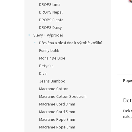
n
DROPS Lima
e
DROPS Nepal
l
DROPS Fiesta
DROPS Daisy
Slevy + Výprodej
Dřevěná a plexi dna k výrobě košíků
Funny batik
Mohair De Luxe
Betynka
Diva
Popi
Jeans Bamboo
Macrame Cotton
Macrame Cotton Spectrum
Det
Macrame Cord 3 mm
Deko
Macrame Cord 5 mm
nalep
Macrame Rope 3mm
Macrame Rope 5mm