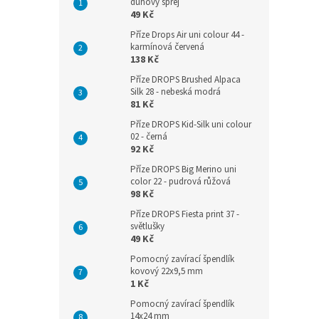
duhový sprej
49 Kč
Příze Drops Air uni colour 44 -
karmínová červená
138 Kč
Příze DROPS Brushed Alpaca
Silk 28 - nebeská modrá
81 Kč
Příze DROPS Kid-Silk uni colour
02 - černá
92 Kč
Příze DROPS Big Merino uni
color 22 - pudrová růžová
98 Kč
Příze DROPS Fiesta print 37 -
světlušky
49 Kč
Pomocný zavírací špendlík
kovový 22x9,5 mm
1 Kč
Pomocný zavírací špendlík
14x24 mm