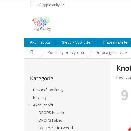
Přejít
info@pletanky.cz
na
obsah
Akční zboží
Slevy + Výprodej
Příze na pletení
Domů
Pomůcky pro výrobu
Drobná galanterie
P
Knof
o
Přeskočit
s
Průměr
Neohod
Kategorie
kategorie
t
hodnoce
r
produkt
Dárkové poukazy
a
je
Novinky
0,0
n
z
Akční zboží
n
5
í
DROPS Kid silk
hvězdič
p
DROPS Fabel
a
DROPS Soft Tweed