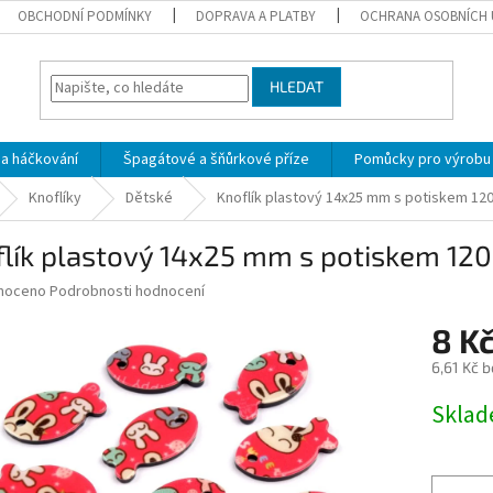
OBCHODNÍ PODMÍNKY
DOPRAVA A PLATBY
OCHRANA OSOBNÍCH 
HLEDAT
 a háčkování
Špagátové a šňůrkové příze
Pomůcky pro výrobu
Knoflíky
Dětské
Knoflík plastový 14x25 mm s potiskem 120
lík plastový 14x25 mm s potiskem 120
né
noceno
Podrobnosti hodnocení
ní
8 K
u
6,61 Kč 
Měrná
Skla
cena:
ek.