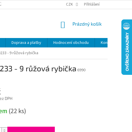
ÚDAJŮ
SLEVY
CZK
Přihlášení
NÁKUPNÍ
Prázdný košík
KOŠÍK
Doprava a platby
Hodnocení obchodu
Kontakty
Z
233 - 9 růžová rybička
233 - 9 růžová rybička
6990
č
bez DPH
dem
(22 ks)