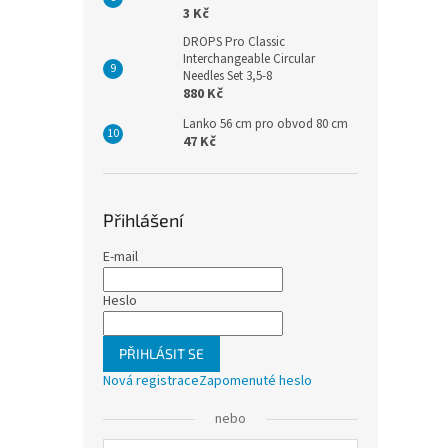
3 Kč
DROPS Pro Classic
Interchangeable Circular
Needles Set 3,5-8
880 Kč
Lanko 56 cm pro obvod 80 cm
47 Kč
Přihlášení
E-mail
Heslo
PŘIHLÁSIT SE
Nová registrace
Zapomenuté heslo
nebo