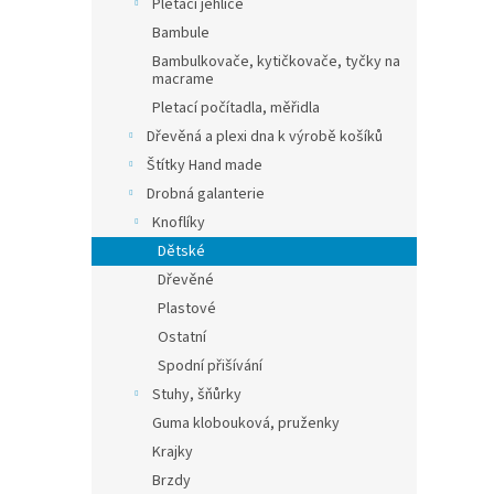
Pletací jehlice
Bambule
Bambulkovače, kytičkovače, tyčky na
macrame
Pletací počítadla, měřidla
Dřevěná a plexi dna k výrobě košíků
Štítky Hand made
Drobná galanterie
Knoflíky
Dětské
Dřevěné
Plastové
Ostatní
Spodní přišívání
Stuhy, šňůrky
Guma klobouková, pruženky
Krajky
Brzdy