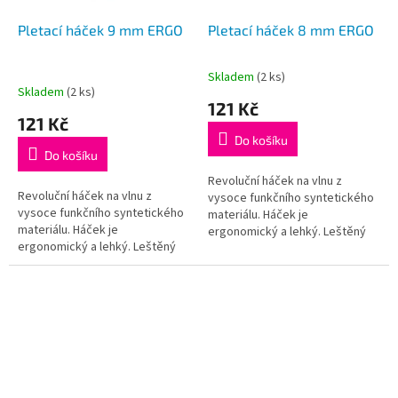
o
d
Pletací háček 9 mm ERGO
Pletací háček 8 mm ERGO
u
k
Skladem
(2 ks)
Průměrné
t
Skladem
(2 ks)
hodnocení
121 Kč
ů
produktu
121 Kč
je
Do košíku
5,0
Do košíku
z
5
Revoluční háček na vlnu z
Revoluční háček na vlnu z
hvězdiček.
vysoce funkčního syntetického
vysoce funkčního syntetického
materiálu. Háček je
materiálu. Háček je
ergonomický a lehký. Leštěný
ergonomický a lehký. Leštěný
dřík a háček zajišťuje hladký
dřík a háček zajišťuje hladký
pohyb, ergonomická ručka je
pohyb, ergonomická ručka je
příjemná na...
příjemná na...