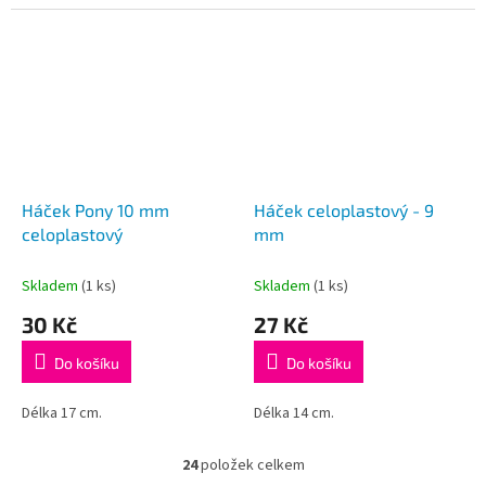
Háček Pony 10 mm
Háček celoplastový - 9
celoplastový
mm
Skladem
(1 ks)
Skladem
(1 ks)
30 Kč
27 Kč
Do košíku
Do košíku
Délka 17 cm.
Délka 14 cm.
24
položek celkem
O