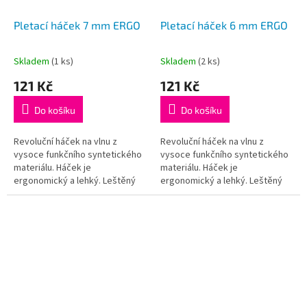
Pletací háček 7 mm ERGO
Pletací háček 6 mm ERGO
Skladem
(1 ks)
Skladem
(2 ks)
Průměrné
Průměrné
hodnocení
hodnocení
121 Kč
121 Kč
produktu
produktu
je
je
Do košíku
Do košíku
5,0
5,0
z
z
5
5
Revoluční háček na vlnu z
Revoluční háček na vlnu z
hvězdiček.
hvězdiček.
vysoce funkčního syntetického
vysoce funkčního syntetického
materiálu. Háček je
materiálu. Háček je
ergonomický a lehký. Leštěný
ergonomický a lehký. Leštěný
dřík a háček zajišťuje hladký
dřík a háček zajišťuje hladký
pohyb, ergonomická ručka je
pohyb, ergonomická ručka je
příjemná na...
příjemná na...