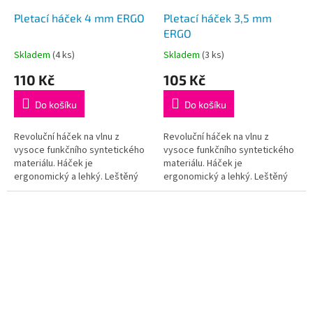
Pletací háček 4 mm ERGO
Pletací háček 3,5 mm
ERGO
Skladem
(4 ks)
Skladem
(3 ks)
Průměrné
Průměrné
hodnocení
hodnocení
110 Kč
105 Kč
produktu
produktu
je
je
Do košíku
Do košíku
5,0
5,0
z
z
5
5
Revoluční háček na vlnu z
Revoluční háček na vlnu z
hvězdiček.
hvězdiček.
vysoce funkčního syntetického
vysoce funkčního syntetického
materiálu. Háček je
materiálu. Háček je
ergonomický a lehký. Leštěný
ergonomický a lehký. Leštěný
dřík a háček zajišťuje hladký
dřík a háček zajišťuje hladký
pohyb, ergonomická ručka je
pohyb, ergonomická ručka je
příjemná na...
příjemná na...