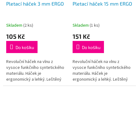
Pletací háček 3 mm ERGO
Pletací háček 15 mm ERGO
Skladem
(2 ks)
Skladem
(1 ks)
105 Kč
151 Kč
Do košíku
Do košíku
Revoluční háček na vlnu z
Revoluční háček na vlnu z
vysoce funkčního syntetického
vysoce funkčního syntetického
materiálu. Háček je
materiálu. Háček je
ergonomický a lehký. Leštěný
ergonomický a lehký. Leštěný
dřík a háček zajišťuje hladký
dřík a háček zajišťuje hladký
pohyb, ergonomická ručka je
pohyb, ergonomická ručka je
příjemná na...
příjemná na...