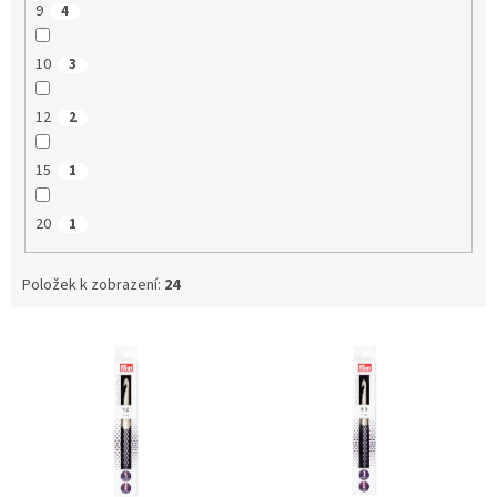
9
4
10
3
12
2
15
1
20
1
Položek k zobrazení:
24
V
ý
p
i
s
p
r