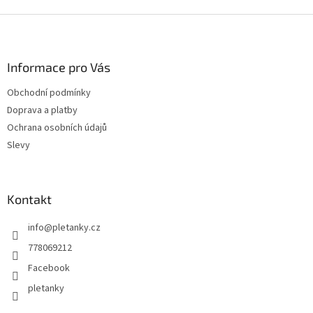
v
l
Z
á
á
d
p
a
a
Informace pro Vás
c
t
í
Obchodní podmínky
í
p
Doprava a platby
r
v
Ochrana osobních údajů
k
Slevy
y
v
ý
p
Kontakt
i
s
info
@
pletanky.cz
u
778069212
Facebook
pletanky