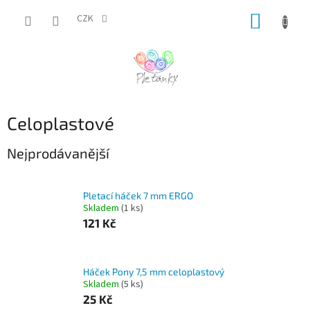
Přejít
NÁKUP
na
CZK
obsah
KOŠÍK
Celoplastové
Nejprodávanější
Pletací háček 7 mm ERGO
Skladem
(1 ks)
121 Kč
Háček Pony 7,5 mm celoplastový
Skladem
(5 ks)
25 Kč