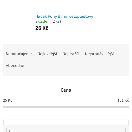
Háček Pony 8 mm celoplastový
Skladem
(2 ks)
26 Kč
Ř
a
Doporučujeme
Nejlevnější
Nejdražší
Nejprodávanější
z
e
Abecedně
n
í
p
Cena
r
o
25
Kč
151
Kč
d
u
k
t
ů