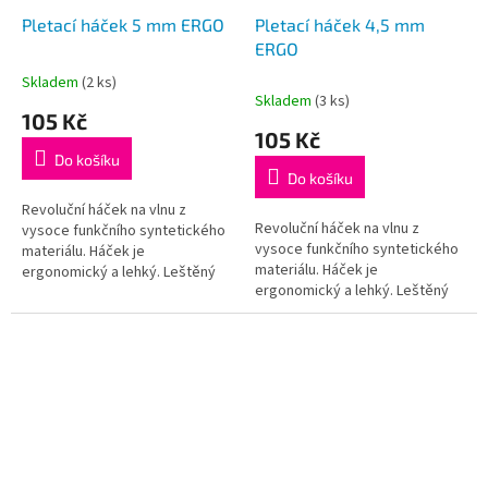
Pletací háček 5 mm ERGO
Pletací háček 4,5 mm
ERGO
Skladem
(2 ks)
Průměrné
Skladem
(3 ks)
hodnocení
105 Kč
produktu
105 Kč
je
Do košíku
5,0
Do košíku
z
5
Revoluční háček na vlnu z
Revoluční háček na vlnu z
hvězdiček.
vysoce funkčního syntetického
vysoce funkčního syntetického
materiálu. Háček je
materiálu. Háček je
ergonomický a lehký. Leštěný
ergonomický a lehký. Leštěný
dřík a háček zajišťuje hladký
dřík a háček zajišťuje hladký
pohyb, ergonomická ručka je
pohyb, ergonomická ručka je
příjemná na...
příjemná na...