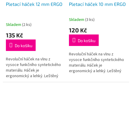
Pletací háček 12 mm ERGO
Pletací háček 10 mm ERGO
Skladem
(3 ks)
Průměrné
Skladem
(2 ks)
hodnocení
120 Kč
produktu
135 Kč
je
Do košíku
5,0
Do košíku
z
5
Revoluční háček na vlnu z
Revoluční háček na vlnu z
hvězdiček.
vysoce funkčního syntetického
vysoce funkčního syntetického
materiálu. Háček je
materiálu. Háček je
ergonomický a lehký. Leštěný
ergonomický a lehký. Leštěný
dřík a háček zajišťuje hladký
dřík a háček zajišťuje hladký
pohyb, ergonomická ručka je
pohyb, ergonomická ručka je
příjemná na...
příjemná na...