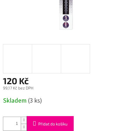
120 Kč
99,17 Kč bez DPH
Měrná
Skladem
(3 ks)
cena:
Přidat do košíku