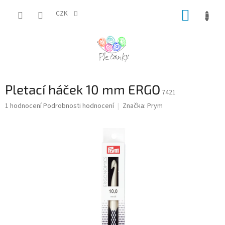
Přejít
NÁKUP
na
CZK
obsah
KOŠÍK
Pletací háček 10 mm ERGO
7421
Průměrné
1 hodnocení
Podrobnosti hodnocení
Značka:
Prym
hodnocení
produktu
je
5,0
z
5
hvězdiček.