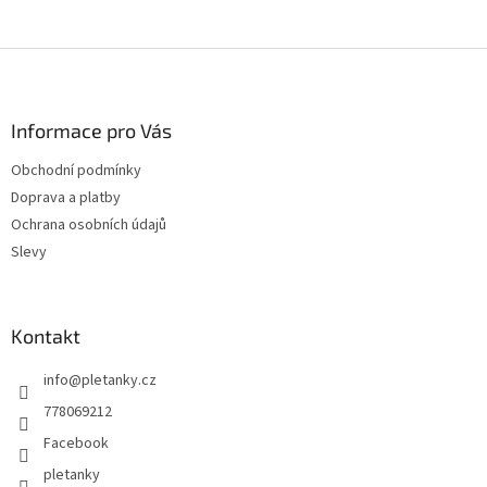
Z
á
p
a
Informace pro Vás
t
Obchodní podmínky
í
Doprava a platby
Ochrana osobních údajů
Slevy
Kontakt
info
@
pletanky.cz
778069212
Facebook
pletanky