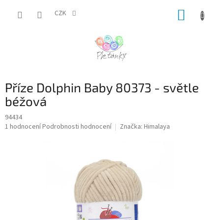
Přejít
NÁKUP
na
CZK
obsah
KOŠÍK
Příze Dolphin Baby 80373 - světle
béžová
94434
Průměrné
1 hodnocení
Podrobnosti hodnocení
Značka:
Himalaya
hodnocení
produktu
je
5,0
z
5
hvězdiček.