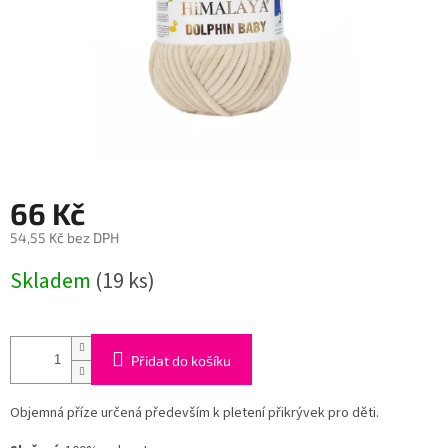
66 Kč
54,55 Kč bez DPH
Měrná
Skladem
(19 ks)
cena:
Přidat do košíku
Objemná příze určená především k pletení přikrývek pro děti.