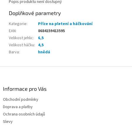
Popis produktu není dostupný
Doplňkové parametry
Kategorie
:
Příze na pletení a háčkování
EAN
:
8684159413595
Velikost jehlic
:
6,5
Velikost háčku
:
4,5
Barva
:
hnědá
Z
á
p
a
Informace pro Vás
t
Obchodní podmínky
í
Doprava a platby
Ochrana osobních údajů
Slevy