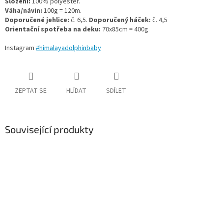
Složení:
100% polyester.
Váha/návin:
100g = 120m.
Doporučené jehlice:
č. 6,5.
Doporučený háček:
č. 4,5
Orientační spotřeba na deku:
70x85cm = 400g.
Instagram
#
himalayadolphinbaby
ZEPTAT SE
HLÍDAT
SDÍLET
Související produkty