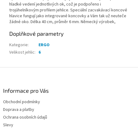
hladké vedení jednotlivých ok, což je podpořeno i
trojúhelníkovým profilem jehlice. Speciální zacvakávací koncové
hlavice fungují jako integrované koncovky a Vám tak už neuteče
žádné oko. Délka 40 cm, průměr 6 mm. Německý výrobek,
Doplňkové parametry
Kategorie
:
ERGO
Velikost jehlic
:
6
Z
á
p
a
Informace pro Vás
t
Obchodní podmínky
í
Doprava a platby
Ochrana osobních údajů
Slevy