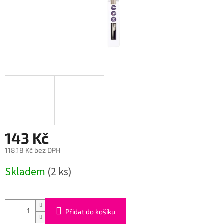
143 Kč
118,18 Kč bez DPH
Měrná
Skladem
(2 ks)
cena:
Přidat do košíku