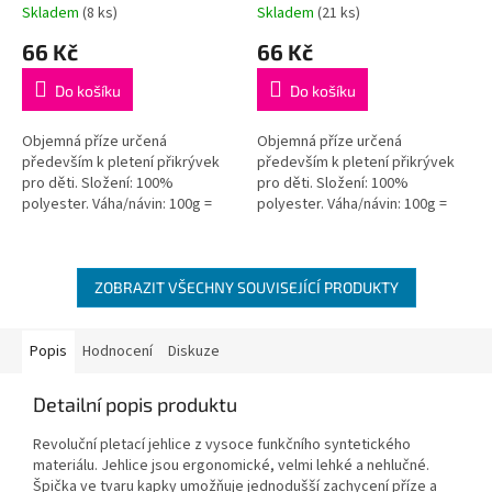
Skladem
(8 ks)
Skladem
(21 ks)
Průměrné
Průměrné
hodnocení
hodnocení
66 Kč
66 Kč
produktu
produktu
je
je
Do košíku
Do košíku
5,0
5,0
z
z
5
5
Objemná příze určená
Objemná příze určená
hvězdiček.
hvězdiček.
především k pletení přikrývek
především k pletení přikrývek
pro děti. Složení: 100%
pro děti. Složení: 100%
polyester. Váha/návin: 100g =
polyester. Váha/návin: 100g =
120m. Doporučené jehlice: č. 6,5.
120m. Doporučené jehlice: č. 6,5.
Doporučený háček: č. 4,5...
Doporučený háček: č. 4,5
Orientační...
ZOBRAZIT VŠECHNY SOUVISEJÍCÍ PRODUKTY
Popis
Hodnocení
Diskuze
Detailní popis produktu
Revoluční pletací jehlice z vysoce funkčního syntetického
materiálu. Jehlice jsou ergonomické, velmi lehké a nehlučné.
Špička ve tvaru kapky umožňuje jednodušší zachycení příze a