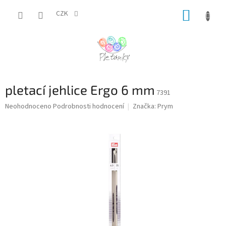
Přejít
NÁKUP
na
CZK
obsah
KOŠÍK
pletací jehlice Ergo 6 mm
7391
Průměrné
Neohodnoceno
Podrobnosti hodnocení
Značka:
Prym
hodnocení
produktu
je
0,0
z
5
hvězdiček.