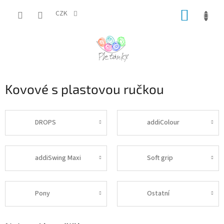
Přejít
NÁKUP
na
CZK
obsah
KOŠÍK
Kovové s plastovou ručkou
DROPS
addiColour
addiSwing Maxi
Soft grip
Pony
Ostatní