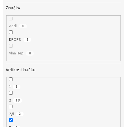
Značky
Addi
0
DROPS
2
Vlna Hep
0
Velikost háčku
1
1
2
18
2,5
2