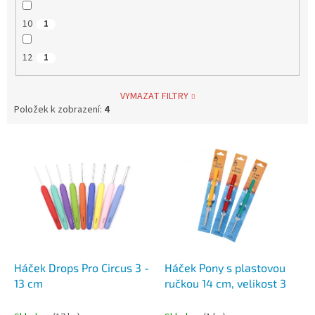
10
1
12
1
VYMAZAT FILTRY
Položek k zobrazení:
4
V
ý
p
i
s
p
r
o
d
Háček Drops Pro Circus 3 -
Háček Pony s plastovou
u
13 cm
ručkou 14 cm, velikost 3
k
t