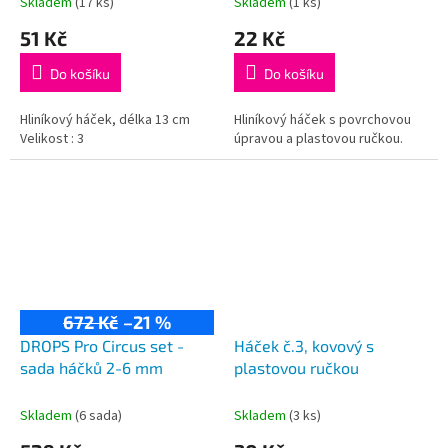
Skladem
(17 ks)
Skladem
(1 ks)
ů
51 Kč
22 Kč
Do košíku
Do košíku
Hliníkový háček, délka 13 cm
Hliníkový háček s povrchovou
Velikost : 3
úpravou a plastovou ručkou.
672 Kč
–21 %
DROPS Pro Circus set -
Háček č.3, kovový s
sada háčků 2-6 mm
plastovou ručkou
Skladem
(6 sada)
Skladem
(3 ks)