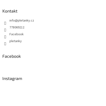
ý
p
Kontakt
i
s
info
@
pletanky.cz
u
778069212
Facebook
pletanky
Facebook
Instagram