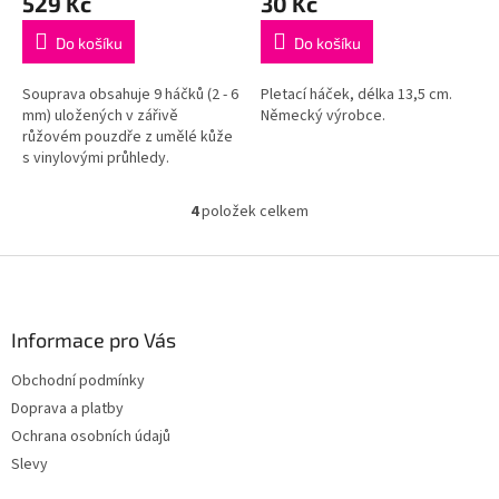
529 Kč
30 Kč
Do košíku
Do košíku
Souprava obsahuje 9 háčků (2 - 6
Pletací háček, délka 13,5 cm.
mm) uložených v zářivě
Německý výrobce.
růžovém pouzdře z umělé kůže
s vinylovými průhledy.
4
položek celkem
O
v
l
Z
á
á
d
p
a
a
Informace pro Vás
c
t
í
Obchodní podmínky
í
p
Doprava a platby
r
v
Ochrana osobních údajů
k
Slevy
y
v