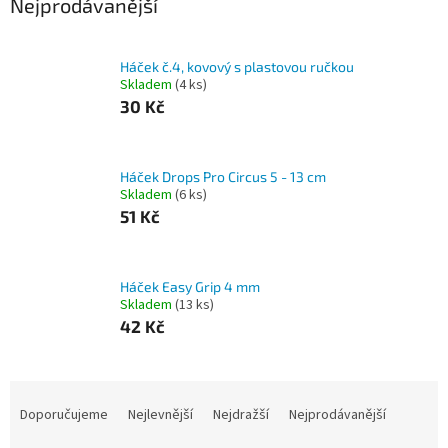
Nejprodávanější
Háček č.4, kovový s plastovou ručkou
Skladem
(4 ks)
30 Kč
Háček Drops Pro Circus 5 - 13 cm
Skladem
(6 ks)
51 Kč
Háček Easy Grip 4 mm
Skladem
(13 ks)
42 Kč
Ř
a
Doporučujeme
Nejlevnější
Nejdražší
Nejprodávanější
z