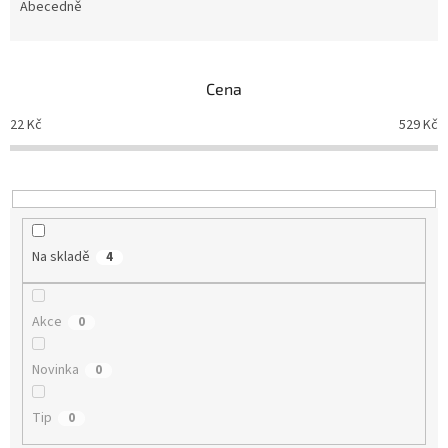
e
Abecedně
n
í
p
Cena
r
o
22
Kč
529
Kč
d
u
k
t
ů
Na skladě
4
Akce
0
Novinka
0
Tip
0