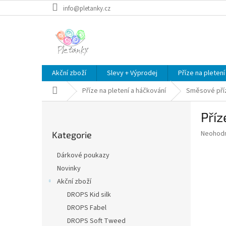
Přejít
info@pletanky.cz
na
obsah
Akční zboží
Slevy + Výprodej
Příze na pletení
Domů
Příze na pletení a háčkování
Směsové pří
P
Příz
o
Přeskočit
s
Průměr
Neohod
Kategorie
kategorie
t
hodnoce
r
produkt
Dárkové poukazy
a
je
Novinky
0,0
n
z
Akční zboží
n
5
í
DROPS Kid silk
hvězdič
p
DROPS Fabel
a
DROPS Soft Tweed