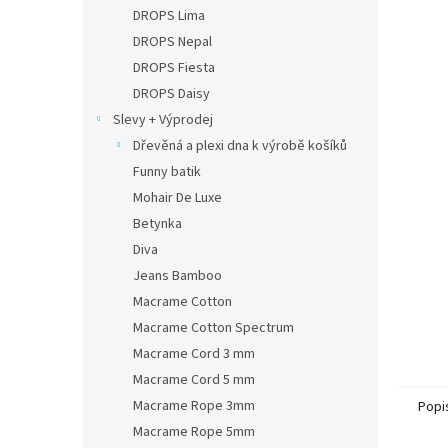
n
DROPS Lima
e
DROPS Nepal
l
DROPS Fiesta
DROPS Daisy
Slevy + Výprodej
Dřevěná a plexi dna k výrobě košíků
Funny batik
Mohair De Luxe
Betynka
Diva
Jeans Bamboo
Macrame Cotton
Macrame Cotton Spectrum
Macrame Cord 3 mm
Macrame Cord 5 mm
Macrame Rope 3mm
Popi
Macrame Rope 5mm