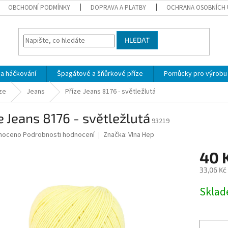
OBCHODNÍ PODMÍNKY
DOPRAVA A PLATBY
OCHRANA OSOBNÍCH 
HLEDAT
 a háčkování
Špagátové a šňůrkové příze
Pomůcky pro výrobu
ze
Jeans
Příze Jeans 8176 - světležlutá
e Jeans 8176 - světležlutá
93219
né
noceno
Podrobnosti hodnocení
Značka:
Vlna Hep
ní
40 
u
33,06 Kč
Měrná
Skla
cena:
ek.