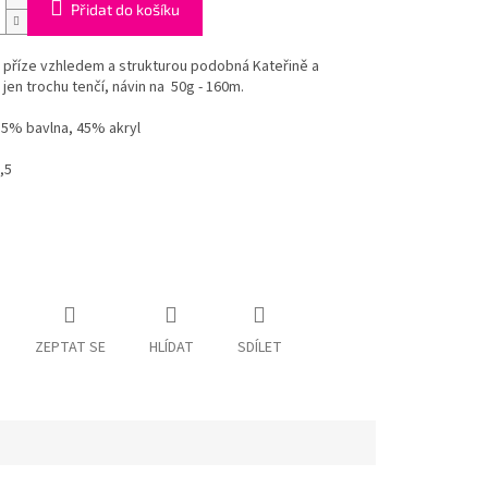
Přidat do košíku
příze vzhledem a strukturou podobná Kateřině a
jen trochu tenčí, návin na 50g - 160m.
55% bavlna, 45% akryl
,5
ZEPTAT SE
HLÍDAT
SDÍLET