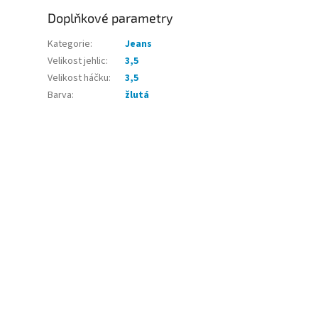
Doplňkové parametry
Kategorie
:
Jeans
Velikost jehlic
:
3,5
Velikost háčku
:
3,5
Barva
:
žlutá