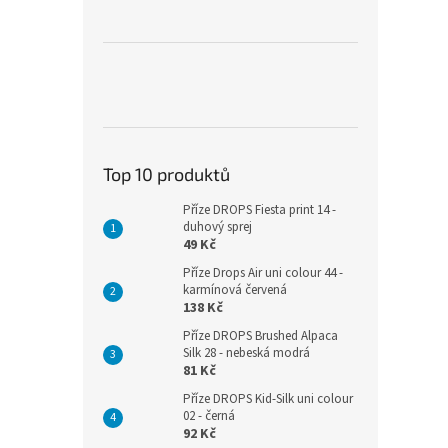
Top 10 produktů
Příze DROPS Fiesta print 14 -
duhový sprej
49 Kč
Příze Drops Air uni colour 44 -
karmínová červená
138 Kč
Příze DROPS Brushed Alpaca
Silk 28 - nebeská modrá
81 Kč
Příze DROPS Kid-Silk uni colour
02 - černá
92 Kč