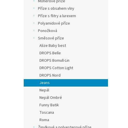
Mohérové příze
Příze s obsahem vlny
Příze s flitry a lurexem
Polyamidové příze
Ponožková
Směsové příze
Alize Baby best
DROPS Belle
DROPS Bomull-Lin
DROPS Cotton Light
DROPS Nord
Jeans
Nepál
Nepál Ombré
Funny Batik
Toscana
Roma
Žinylkové a polyesterové příze