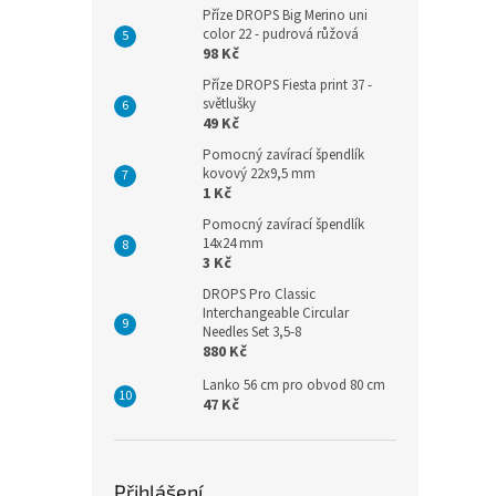
Příze DROPS Big Merino uni
color 22 - pudrová růžová
98 Kč
Příze DROPS Fiesta print 37 -
světlušky
49 Kč
Pomocný zavírací špendlík
kovový 22x9,5 mm
1 Kč
Pomocný zavírací špendlík
14x24 mm
3 Kč
DROPS Pro Classic
Interchangeable Circular
Needles Set 3,5-8
880 Kč
Lanko 56 cm pro obvod 80 cm
47 Kč
Přihlášení