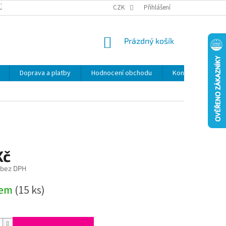
ÚDAJŮ
SLEVY
CZK
Přihlášení
NÁKUPNÍ
Prázdný košík
KOŠÍK
Doprava a platby
Hodnocení obchodu
Kontakty
Z
Kč
 bez DPH
dem
(15 ks)