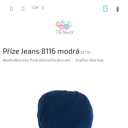
Přejít
NÁKUP
na
CZK
obsah
KOŠÍK
Příze Jeans 8116 modrá
92778
Průměrné
Neohodnoceno
Podrobnosti hodnocení
Značka:
Vlna Hep
hodnocení
produktu
je
0,0
z
5
hvězdiček.