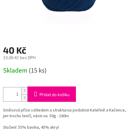
40 Kč
33,06 Kč bez DPH
Měrná
Skladem
(15 ks)
cena:
Přidat do košíku
Směsová příze vzhledem a strukturou podobná Kateřině a Kačence,
jen trochu tenčí, návin na 50g - 160m.
Složení: 55% bavlna, 45% akryl