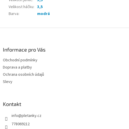
Velikost jehlic
:
3,5
Velikost háčku
:
3,5
Barva
:
modrá
Z
á
p
a
Informace pro Vás
t
Obchodní podmínky
í
Doprava a platby
Ochrana osobních údajů
Slevy
Kontakt
info
@
pletanky.cz
778069212