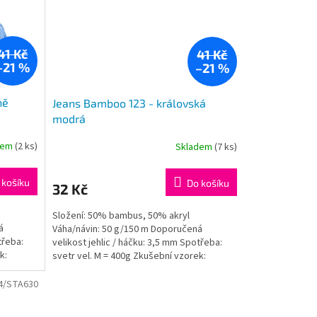
41 Kč
41 Kč
–21 %
–21 %
ně
Jeans Bamboo 123 - královská
modrá
dem
(2 ks)
Skladem
(7 ks)
 košíku
Do košíku
32 Kč
Složení: 50% bambus, 50% akryl
á
Váha/návin: 50 g/150 m Doporučená
třeba:
velikost jehlic / háčku: 3,5 mm Spotřeba:
k:
svetr vel. M = 400g Zkušební vzorek:
jehlice: 10x10cm = 24ok,...
4/STA630