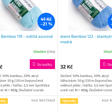
41 Kč
–21 %
 Bamboo 119 - světlá azurová
Jeans Bamboo 122 - blankyt
modrá
Skladem
(2 ks)
Skla
Do košíku
Do
č
32 Kč
í: 50% bambus, 50% akryl
Složení: 50% bambus, 50% akryl
ávin: 50 g/150 m Doporučená
Váha/návin: 50 g/150 m Doporučen
st jehlic / háčku: 3,5 mm Spotřeba:
velikost jehlic / háčku: 3,5 mm Spo
vel. M = 400g Zkušební vzorek:
svetr vel. M = 400g Zkušební vzore
: 10x10cm = 24ok,...
jehlice: 10x10cm = 24ok,...
Kód:
94/STA620
Kód:
9
odej
Výprodej