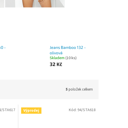
0 -
Jeans Bamboo 132 -
olivová
Skladem
(10 ks)
32 Kč
5
položek celkem
4/STA617
Kód:
94/STA618
Výprodej