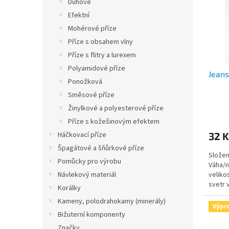
Duhové
s
o
Efektní
p
d
Mohérové příze
r
u
o
k
Příze s obsahem vlny
d
t
Příze s flitry a lurexem
u
ů
Polyamidové příze
Jeans
k
Ponožková
t
Směsové příze
ů
Žinylkové a polyesterové příze
Příze s kožešinovým efektem
32 K
Háčkovací příze
Špagátové a šňůrkové příze
Složen
Pomůcky pro výrobu
Váha/n
veliko
Návlekový materiál
svetr 
Korálky
jehlice
Kameny, polodrahokamy (minerály)
Výpr
Bižuterní komponenty
Značky