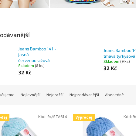
odávanější
Jeans Bamboo 141 -
Jeans Bamboo 14
jasná
tmavá tyrkysová
červenooražová
Skladem
(9 ks)
Skladem
(8 ks)
32 Kč
32 Kč
učujeme
Nejlevnější
Nejdražší
Nejprodávanější
Abecedně
Kód:
94/STA614
Kód:
9
odej
Výprodej