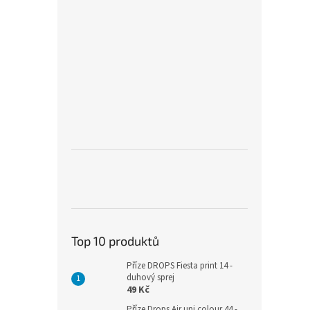
Top 10 produktů
Příze DROPS Fiesta print 14 -
duhový sprej
49 Kč
Příze Drops Air uni colour 44 -