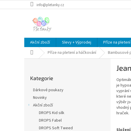
Přejít
info@pletanky.cz
na
obsah
Akční zboží
Slevy + Výprodej
Příze na pletení
Domů
Příze na pletení a háčkování
Bambusové p
P
Jea
o
Přeskočit
s
Kategorie
kategorie
Optimáln
t
je hypoa
r
Dárkové poukazy
vyprání 
a
které ne
Novinky
n
výběr js
Akční zboží
n
vhodný p
í
DROPS Kid silk
hraček.
p
DROPS Fabel
a
DROPS Soft Tweed
Složení