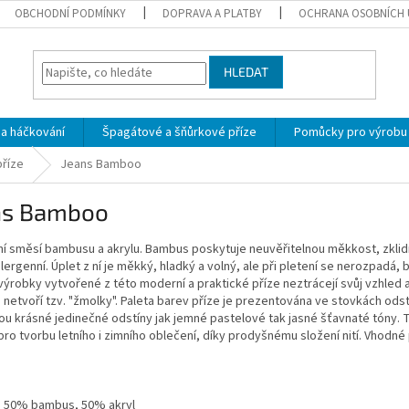
OBCHODNÍ PODMÍNKY
DOPRAVA A PLATBY
OCHRANA OSOBNÍCH 
HLEDAT
 a háčkování
Špagátové a šňůrkové příze
Pomůcky pro výrobu
říze
Jeans Bamboo
ns Bamboo
í směsí bambusu a akrylu. Bambus poskytuje neuvěřitelnou měkkost, zklidň
lergenní. Úplet z ní je měkký, hladký a volný, ale při pletení se nerozpadá
výrobky vytvořené z této moderní a praktické příze neztrácejí svůj vzhled an
 netvoří tzv. "žmolky". Paleta barev příze je prezentována ve stovkách o
ou krásné jedinečné odstíny jak jemné pastelové tak jasné šťavnaté tóny. Te
ro tvorbu letního i zimního oblečení, díky prodyšnému složení nití. Vhodné
: 50% bambus, 50% akryl