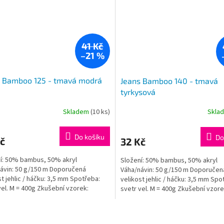
41 Kč
–21 %
s Bamboo 125 - tmavá modrá
Jeans Bamboo 140 - tmavá
tyrkysová
Skladem
(10 ks)
Skla
Do košíku
Do
č
32 Kč
í: 50% bambus, 50% akryl
Složení: 50% bambus, 50% akryl
ávin: 50 g/150 m Doporučená
Váha/návin: 50 g/150 m Doporučen
st jehlic / háčku: 3,5 mm Spotřeba:
velikost jehlic / háčku: 3,5 mm Spo
vel. M = 400g Zkušební vzorek:
svetr vel. M = 400g Zkušební vzore
: 10x10cm = 24ok,...
jehlice: 10x10cm = 24ok,...
O
v