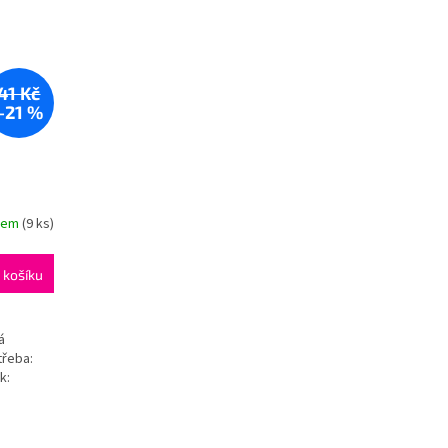
41 Kč
–21 %
dem
(9 ks)
 košíku
á
třeba:
k: