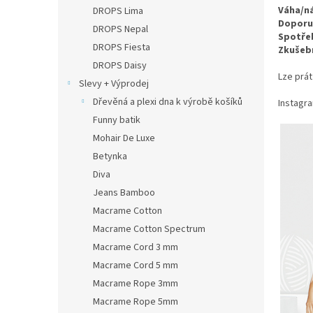
n
Váha/n
DROPS Lima
e
Doporuč
DROPS Nepal
l
Spotře
DROPS Fiesta
Zkušeb
DROPS Daisy
Lze prá
Slevy + Výprodej
Dřevěná a plexi dna k výrobě košíků
Instagr
Funny batik
Mohair De Luxe
Betynka
Diva
Jeans Bamboo
Macrame Cotton
Macrame Cotton Spectrum
Macrame Cord 3 mm
Macrame Cord 5 mm
Macrame Rope 3mm
Macrame Rope 5mm