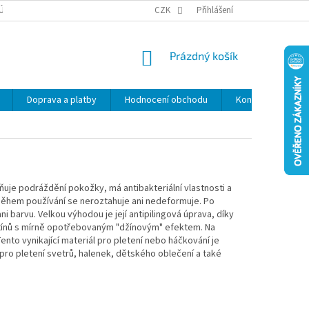
ÚDAJŮ
SLEVY
CZK
Přihlášení
NÁKUPNÍ
Prázdný košík
KOŠÍK
Doprava a platby
Hodnocení obchodu
Kontakty
Z
uje podráždění pokožky, má antibakteriální vlastnosti a
, během používání se neroztahuje ani nedeformuje. Po
i barvu. Velkou výhodou je její antipilingová úprava, díky
dstínů s mírně opotřebovaným "džínovým" efektem. Na
nto vynikající materiál pro pletení nebo háčkování je
 pro pletení svetrů, halenek, dětského oblečení a také