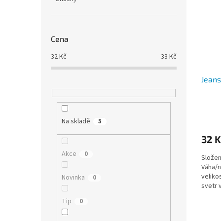
Cena
32
Kč
33
Kč
Jean
Na skladě
5
32 K
Akce
0
Složen
Váha/n
veliko
Novinka
0
svetr 
jehlice
Tip
0