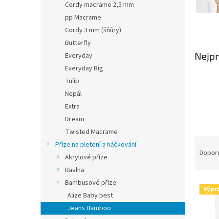
Cordy macrame 2,5 mm
pp Macrame
Cordy 3 mm (šňůry)
Butterfly
Nejpr
Everyday
Everyday Big
Tulip
Nepál
Extra
Dream
Twisted Macrame
Ř
Příze na pletení a háčkování
a
Dopor
Akrylové příze
z
Bavlna
e
Bambusové příze
V
n
Výpr
ý
í
Alize Baby best
p
p
Jeans Bamboo
i
r