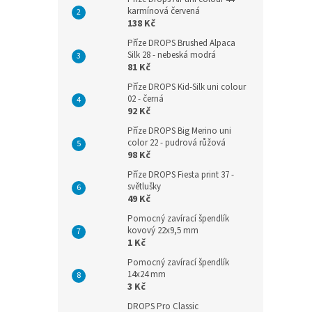
karmínová červená
138 Kč
Příze DROPS Brushed Alpaca
Silk 28 - nebeská modrá
81 Kč
Příze DROPS Kid-Silk uni colour
02 - černá
92 Kč
Příze DROPS Big Merino uni
color 22 - pudrová růžová
98 Kč
Příze DROPS Fiesta print 37 -
světlušky
49 Kč
Pomocný zavírací špendlík
kovový 22x9,5 mm
1 Kč
Pomocný zavírací špendlík
14x24 mm
3 Kč
DROPS Pro Classic