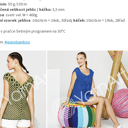
ávin
: 50 g/150 m
ená velikost jehlic / háčku:
3,5 mm
ba
: svetr vel. M =
400g
ní vzorek
:
jehlice
: 10x10cm = 24ok, 30řad
; háček:
10x10cm = 19ok, 28řad
t v pračce šetrným programem na 30°C
am:
#jeansbamboo