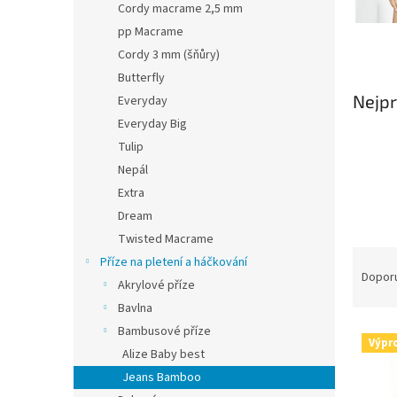
Cordy macrame 2,5 mm
pp Macrame
Cordy 3 mm (šňůry)
Butterfly
Nejpr
Everyday
Everyday Big
Tulip
Nepál
Extra
Dream
Twisted Macrame
Ř
Příze na pletení a háčkování
a
Dopor
Akrylové příze
z
Bavlna
e
Bambusové příze
V
n
Výpr
ý
í
Alize Baby best
p
p
Jeans Bamboo
i
r