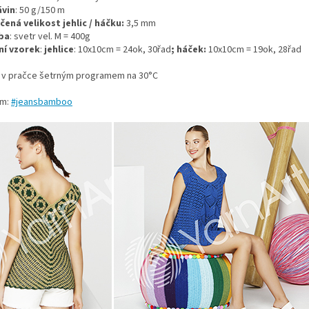
ávin
: 50 g/150 m
ená velikost jehlic / háčku:
3,5 mm
ba
: svetr vel. M =
400g
ní vzorek
:
jehlice
: 10x10cm = 24ok, 30řad
; háček:
10x10cm = 19ok, 28řad
t v pračce šetrným programem na 30°C
am:
#jeansbamboo