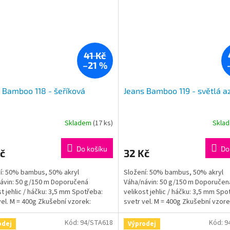
41 Kč
–21 %
 Bamboo 118 - šeříková
Jeans Bamboo 119 - světlá a
Skladem
(17 ks)
Skla
Do košíku
Do
č
32 Kč
í: 50% bambus, 50% akryl
Složení: 50% bambus, 50% akryl
ávin: 50 g/150 m Doporučená
Váha/návin: 50 g/150 m Doporučen
st jehlic / háčku: 3,5 mm Spotřeba:
velikost jehlic / háčku: 3,5 mm Spo
vel. M = 400g Zkušební vzorek:
svetr vel. M = 400g Zkušební vzore
: 10x10cm = 24ok,...
jehlice: 10x10cm = 24ok,...
Kód:
94/STA618
Kód:
9
odej
Výprodej