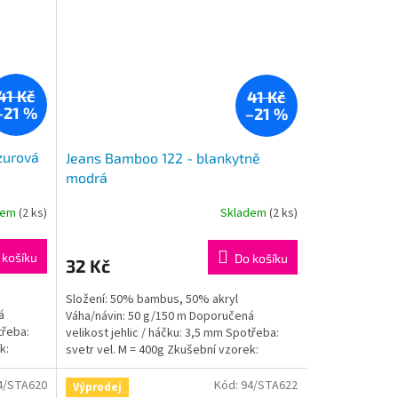
41 Kč
41 Kč
–21 %
–21 %
zurová
Jeans Bamboo 122 - blankytně
modrá
dem
(2 ks)
Skladem
(2 ks)
 košíku
Do košíku
32 Kč
Složení: 50% bambus, 50% akryl
á
Váha/návin: 50 g/150 m Doporučená
třeba:
velikost jehlic / háčku: 3,5 mm Spotřeba:
k:
svetr vel. M = 400g Zkušební vzorek:
jehlice: 10x10cm = 24ok,...
4/STA620
Kód:
94/STA622
Výprodej