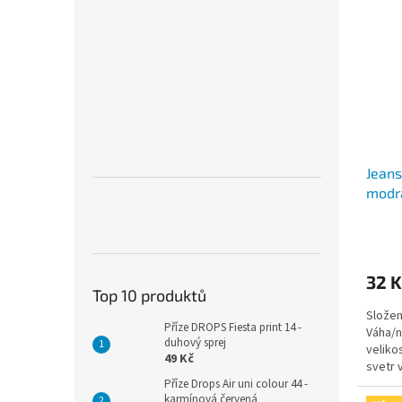
Jeans
modr
32 K
Top 10 produktů
Složen
Příze DROPS Fiesta print 14 -
Váha/n
duhový sprej
veliko
49 Kč
svetr 
jehlice
Příze Drops Air uni colour 44 -
karmínová červená