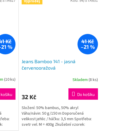
4/STA627
Kód:
94/STA631
Výprodej
41 Kč
41 Kč
–21 %
–21 %
Jeans Bamboo 141 - jasná
červenooražová
em
(10 ks)
Skladem
(8 ks)
 košíku
Do košíku
32 Kč
Složení: 50% bambus, 50% akryl
á
Váha/návin: 50 g/150 m Doporučená
třeba:
velikost jehlic / háčku: 3,5 mm Spotřeba:
k:
svetr vel. M = 400g Zkušební vzorek:
jehlice: 10x10cm = 24ok,...