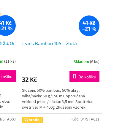
41 Kč
41 Kč
–21 %
–21 %
ě žlutá
Jeans Bamboo 105 - žlutá
em
(11 ks)
Skladem
(6 ks)
 košíku
Do košíku
32 Kč
Složení: 50% bambus, 50% akryl
á
Váha/návin: 50 g/150 m Doporučená
třeba:
velikost jehlic / háčku: 3,5 mm Spotřeba:
k:
svetr vel. M = 400g Zkušební vzorek:
jehlice: 10x10cm = 24ok,...
4/STA603
Kód:
94/STA611
Výprodej