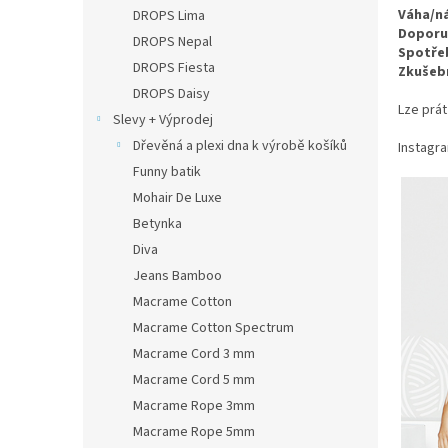
n
Váha/n
DROPS Lima
e
Doporuč
DROPS Nepal
l
Spotře
DROPS Fiesta
Zkušeb
DROPS Daisy
Lze prá
Slevy + Výprodej
Dřevěná a plexi dna k výrobě košíků
Instagr
Funny batik
Mohair De Luxe
Betynka
Diva
Jeans Bamboo
Macrame Cotton
Macrame Cotton Spectrum
Macrame Cord 3 mm
Macrame Cord 5 mm
Macrame Rope 3mm
Macrame Rope 5mm