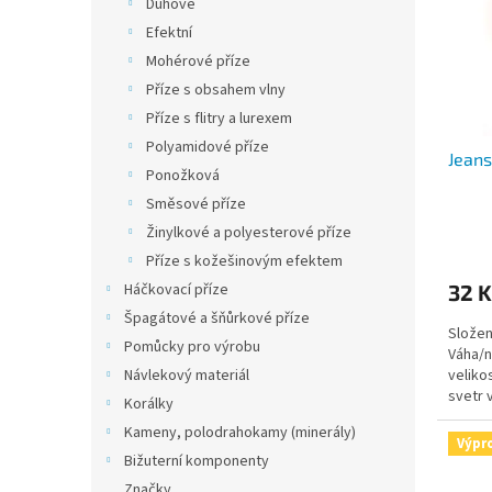
Duhové
s
o
Efektní
p
d
Mohérové příze
r
u
o
k
Příze s obsahem vlny
d
t
Příze s flitry a lurexem
u
ů
Polyamidové příze
Jeans
k
Ponožková
t
Směsové příze
ů
Průmě
Žinylkové a polyesterové příze
hodno
Příze s kožešinovým efektem
produ
32 K
Háčkovací příze
je
5,0
Špagátové a šňůrkové příze
Složen
z
Pomůcky pro výrobu
Váha/n
5
veliko
Návlekový materiál
hvězdi
svetr 
Korálky
jehlice
Kameny, polodrahokamy (minerály)
Výpr
Bižuterní komponenty
Značky