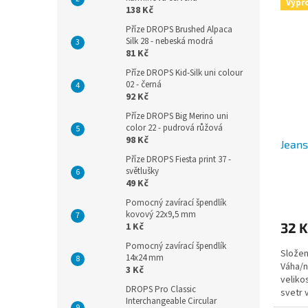
Výpr
138 Kč
Příze DROPS Brushed Alpaca
Silk 28 - nebeská modrá
81 Kč
Příze DROPS Kid-Silk uni colour
02 - černá
92 Kč
Příze DROPS Big Merino uni
color 22 - pudrová růžová
98 Kč
Jeans
Příze DROPS Fiesta print 37 -
světlušky
49 Kč
Pomocný zavírací špendlík
kovový 22x9,5 mm
32 K
1 Kč
Pomocný zavírací špendlík
Složen
14x24 mm
Váha/n
3 Kč
veliko
DROPS Pro Classic
svetr 
Interchangeable Circular
jehlice