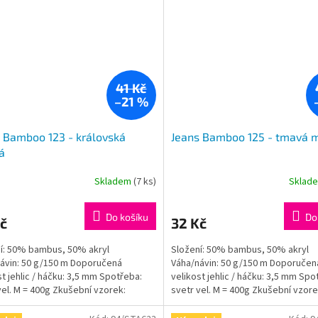
41 Kč
–21 %
 Bamboo 123 - královská
Jeans Bamboo 125 - tmavá 
á
Skladem
(7 ks)
Sklad
Do košíku
Do
č
32 Kč
í: 50% bambus, 50% akryl
Složení: 50% bambus, 50% akryl
ávin: 50 g/150 m Doporučená
Váha/návin: 50 g/150 m Doporučen
st jehlic / háčku: 3,5 mm Spotřeba:
velikost jehlic / háčku: 3,5 mm Spo
vel. M = 400g Zkušební vzorek:
svetr vel. M = 400g Zkušební vzore
: 10x10cm = 24ok,...
jehlice: 10x10cm = 24ok,...