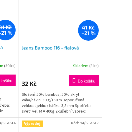
41 Kč
41 Kč
–21 %
–21 %
vá
Jeans Bamboo 116 - fialová
em
(30 ks)
Skladem
(3 ks)
 košíku
Do košíku
32 Kč
Složení: 50% bambus, 50% akryl
á
Váha/návin: 50 g/150 m Doporučená
třeba:
velikost jehlic / háčku: 3,5 mm Spotřeba:
k:
svetr vel. M = 400g Zkušební vzorek:
jehlice: 10x10cm = 24ok,...
4/STA614
Kód:
94/STA617
Výprodej