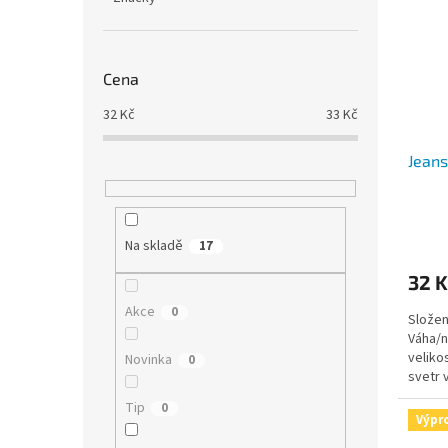
Cena
32
Kč
33
Kč
Jeans
Na skladě
17
32 K
Akce
0
Složen
Váha/n
veliko
Novinka
0
svetr 
jehlice
Tip
0
Výpr