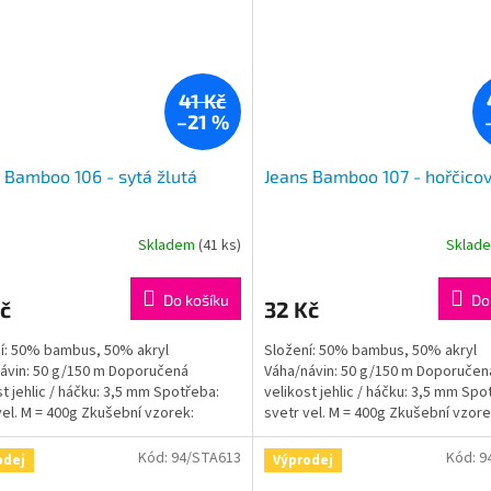
41 Kč
–21 %
 Bamboo 106 - sytá žlutá
Jeans Bamboo 107 - hořčico
Skladem
(41 ks)
Sklad
Do košíku
Do
č
32 Kč
í: 50% bambus, 50% akryl
Složení: 50% bambus, 50% akryl
ávin: 50 g/150 m Doporučená
Váha/návin: 50 g/150 m Doporučen
st jehlic / háčku: 3,5 mm Spotřeba:
velikost jehlic / háčku: 3,5 mm Spo
vel. M = 400g Zkušební vzorek:
svetr vel. M = 400g Zkušební vzore
: 10x10cm = 24ok,...
jehlice: 10x10cm = 24ok,...
Kód:
94/STA613
Kód:
9
odej
Výprodej