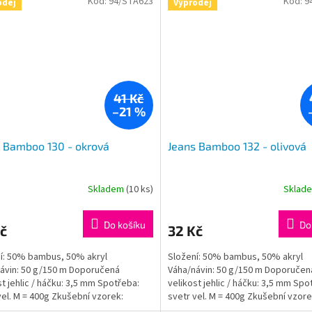
Kód:
94/STA623
Kód:
9
odej
Výprodej
41 Kč
–21 %
 Bamboo 130 - okrová
Jeans Bamboo 132 - olivová
Skladem
(10 ks)
Sklad
Do košíku
Do
č
32 Kč
í: 50% bambus, 50% akryl
Složení: 50% bambus, 50% akryl
ávin: 50 g/150 m Doporučená
Váha/návin: 50 g/150 m Doporučen
st jehlic / háčku: 3,5 mm Spotřeba:
velikost jehlic / háčku: 3,5 mm Spo
vel. M = 400g Zkušební vzorek:
svetr vel. M = 400g Zkušební vzore
: 10x10cm = 24ok,...
jehlice: 10x10cm = 24ok,...