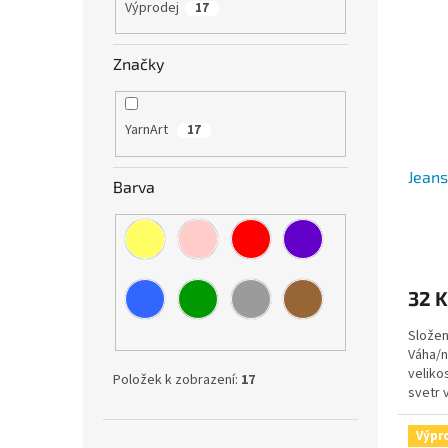
Výprodej
17
Značky
YarnArt
17
Jeans
Barva
32 K
Složen
Váha/n
veliko
Položek k zobrazení:
17
svetr 
jehlice
Výpr