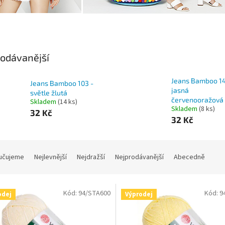
odávanější
Jeans Bamboo 14
Jeans Bamboo 103 -
jasná
světle žlutá
červenooražová
Skladem
(14 ks)
Skladem
(8 ks)
32 Kč
32 Kč
učujeme
Nejlevnější
Nejdražší
Nejprodávanější
Abecedně
Kód:
94/STA600
Kód:
9
odej
Výprodej