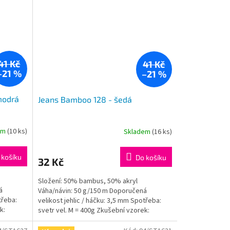
41 Kč
41 Kč
–21 %
–21 %
modrá
Jeans Bamboo 128 - šedá
em
(10 ks)
Skladem
(16 ks)
 košíku
Do košíku
32 Kč
Složení: 50% bambus, 50% akryl
á
Váha/návin: 50 g/150 m Doporučená
třeba:
velikost jehlic / háčku: 3,5 mm Spotřeba:
k:
svetr vel. M = 400g Zkušební vzorek:
jehlice: 10x10cm = 24ok,...