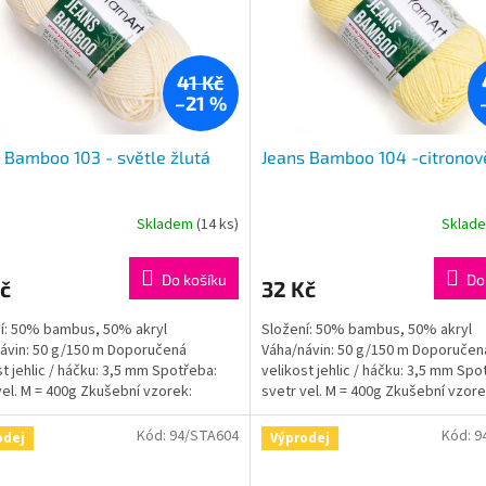
41 Kč
–21 %
 Bamboo 103 - světle žlutá
Jeans Bamboo 104 -citronov
Skladem
(14 ks)
Sklad
rné
cení
ktu
Do košíku
Do
č
32 Kč
í: 50% bambus, 50% akryl
Složení: 50% bambus, 50% akryl
ávin: 50 g/150 m Doporučená
Váha/návin: 50 g/150 m Doporučen
st jehlic / háčku: 3,5 mm Spotřeba:
velikost jehlic / háčku: 3,5 mm Spo
ček.
vel. M = 400g Zkušební vzorek:
svetr vel. M = 400g Zkušební vzore
: 10x10cm = 24ok,...
jehlice: 10x10cm = 24ok,...
Kód:
94/STA604
Kód:
9
odej
Výprodej