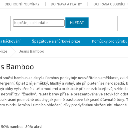
OBCHODNÍ PODMÍNKY
DOPRAVA A PLATBY
OCHRANA OSOBNÍCH 
HLEDAT
 a háčkování
Špagátové a šňůrkové příze
Pomůcky pro výrobu
říze
Jeans Bamboo
ns Bamboo
í směsí bambusu a akrylu. Bambus poskytuje neuvěřitelnou měkkost, zklidň
lergenní. Úplet z ní je měkký, hladký a volný, ale při pletení se nerozpadá
výrobky vytvořené z této moderní a praktické příze neztrácejí svůj vzhled an
 netvoří tzv. "žmolky". Paleta barev příze je prezentována ve stovkách o
ou krásné jedinečné odstíny jak jemné pastelové tak jasné šťavnaté tóny. Te
ro tvorbu letního i zimního oblečení, díky prodyšnému složení nití. Vhodné
: 50% bambus, 50% akryl