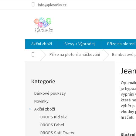
Přejít
info@pletanky.cz
na
obsah
Akční zboží
Slevy + Výprodej
Příze na pletení
Domů
Příze na pletení a háčkování
Bambusové p
P
Jea
o
Přeskočit
s
Kategorie
kategorie
Optimáln
t
je hypoa
r
Dárkové poukazy
vyprání 
a
které ne
Novinky
n
výběr js
Akční zboží
n
vhodný p
í
DROPS Kid silk
hraček.
p
DROPS Fabel
a
DROPS Soft Tweed
Složení