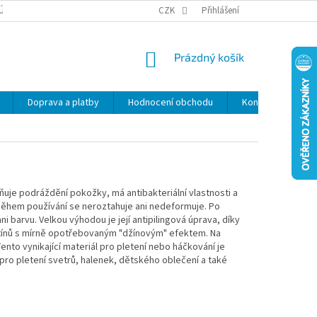
ÚDAJŮ
SLEVY
CZK
Přihlášení
NÁKUPNÍ
Prázdný košík
KOŠÍK
Doprava a platby
Hodnocení obchodu
Kontakty
Z
uje podráždění pokožky, má antibakteriální vlastnosti a
, během používání se neroztahuje ani nedeformuje. Po
i barvu. Velkou výhodou je její antipilingová úprava, díky
dstínů s mírně opotřebovaným "džínovým" efektem. Na
nto vynikající materiál pro pletení nebo háčkování je
 pro pletení svetrů, halenek, dětského oblečení a také