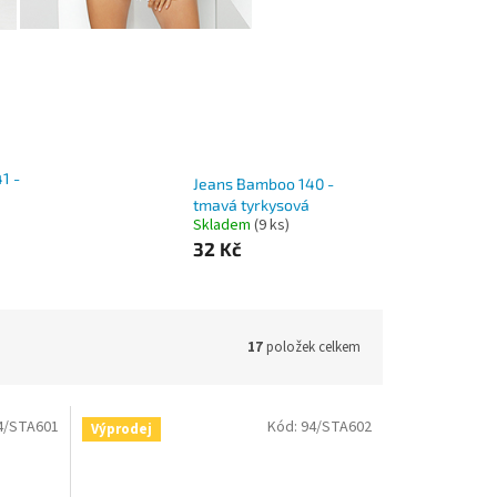
1 -
Jeans Bamboo 140 -
tmavá tyrkysová
Skladem
(9 ks)
32 Kč
17
položek celkem
4/STA601
Kód:
94/STA602
Výprodej