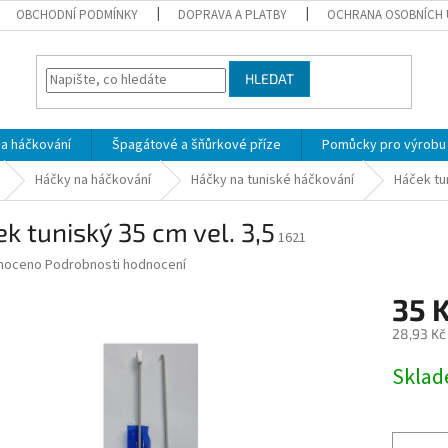
OBCHODNÍ PODMÍNKY
DOPRAVA A PLATBY
OCHRANA OSOBNÍCH 
HLEDAT
 a háčkování
Špagátové a šňůrkové příze
Pomůcky pro výrobu
Háčky na háčkování
Háčky na tuniské háčkování
Háček tun
k tuniský 35 cm vel. 3,5
1621
né
noceno
Podrobnosti hodnocení
ní
35 
u
28,93 Kč
Měrná
Skla
cena:
ek.