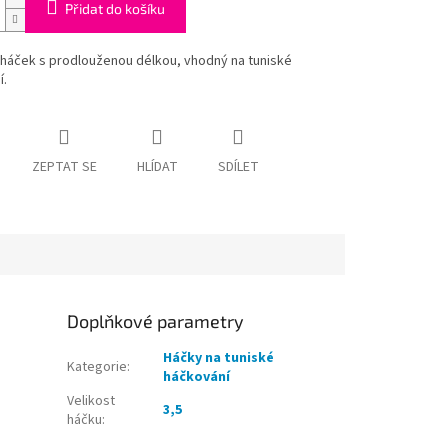
Přidat do košíku
 háček s prodlouženou délkou, vhodný na tuniské
í.
ZEPTAT SE
HLÍDAT
SDÍLET
Doplňkové parametry
Háčky na tuniské
Kategorie
:
háčkování
Velikost
3,5
háčku
: