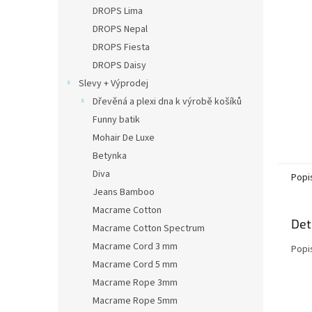
n
DROPS Lima
e
DROPS Nepal
l
DROPS Fiesta
DROPS Daisy
Slevy + Výprodej
Dřevěná a plexi dna k výrobě košíků
Funny batik
Mohair De Luxe
Betynka
Diva
Popi
Jeans Bamboo
Macrame Cotton
Det
Macrame Cotton Spectrum
Macrame Cord 3 mm
Popi
Macrame Cord 5 mm
Macrame Rope 3mm
Macrame Rope 5mm