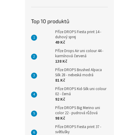
Top 10 produktů
Příze DROPS Fiesta print 14 -
duhový sprej
49 Kč
Příze Drops Air uni colour 44 -
karmínová červená
138 Kč
Příze DROPS Brushed Alpaca
Silk 28 - nebeská modrá
81 Kč
Příze DROPS Kid-Silk uni colour
02 - černá
92 Kč
Příze DROPS Big Merino uni
color 22 - pudrová růžová
98 Kč
Příze DROPS Fiesta print 37 -
světlušky