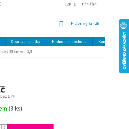
ÚDAJŮ
SLEVY
CZK
Přihlášení
NÁKUPNÍ
Prázdný košík
KOŠÍK
Doprava a platby
Hodnocení obchodu
Kontakty
Z
iský 35 cm vel. 3,5
Kč
 bez DPH
dem
(3 ks)