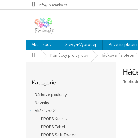
Přejít
info@pletanky.cz
na
obsah
Akční zboží
Slevy + Výprodej
Příze na pletení
Domů
Pomůcky pro výrobu
Háčkování a pletení
P
Háče
o
Přeskočit
s
Průměr
Neohod
Kategorie
kategorie
t
hodnoce
r
produkt
Dárkové poukazy
a
je
Novinky
0,0
n
z
Akční zboží
n
5
í
DROPS Kid silk
hvězdič
p
DROPS Fabel
a
DROPS Soft Tweed