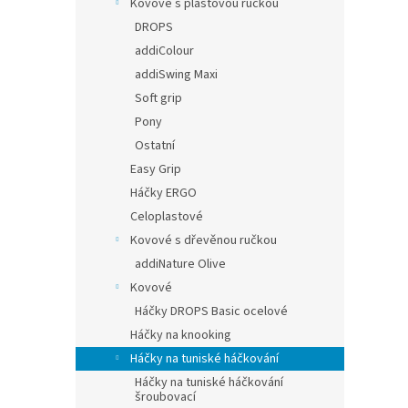
Kovové s plastovou ručkou
DROPS
addiColour
addiSwing Maxi
Soft grip
Pony
Ostatní
Easy Grip
Háčky ERGO
Celoplastové
Kovové s dřevěnou ručkou
addiNature Olive
Kovové
Háčky DROPS Basic ocelové
Háčky na knooking
Háčky na tuniské háčkování
Háčky na tuniské háčkování
šroubovací