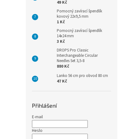
49 Kč
Pomocný zavírací špendlík
kovový 22x9,5 mm
1 Kč
Pomocný zavírací špendlík
14x24 mm
3 Kč
DROPS Pro Classic
Interchangeable Circular
Needles Set 3,5-8
880 Kč
Lanko 56 cm pro obvod 80 cm
47 Kč
Přihlášení
E-mail
Heslo