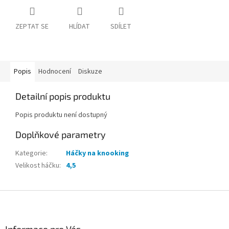
ZEPTAT SE
HLÍDAT
SDÍLET
Popis
Hodnocení
Diskuze
Detailní popis produktu
Popis produktu není dostupný
Doplňkové parametry
Kategorie
:
Háčky na knooking
Velikost háčku
:
4,5
Z
á
p