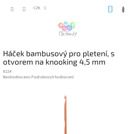
Přejít
NÁKUP
na
CZK
obsah
KOŠÍK
Háček bambusový pro pletení, s
otvorem na knooking 4,5 mm
8224
Průměrné
Neohodnoceno
Podrobnosti hodnocení
hodnocení
produktu
je
0,0
z
5
hvězdiček.