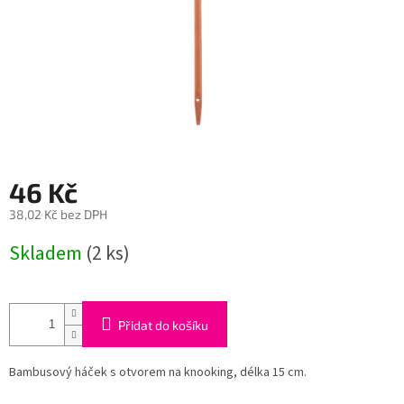
46 Kč
38,02 Kč bez DPH
Měrná
Skladem
(2 ks)
cena:
Přidat do košíku
Bambusový háček s otvorem na knooking, délka 15 cm.