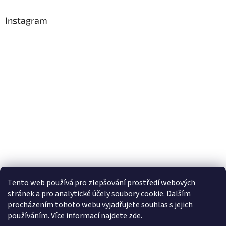
Instagram
Tento web používá
pro zlepšování prostředí webových
stránek a pro analytické účely
soubory cookie. Dalším
Sledovat na Instagramu
procházením tohoto webu vyjadřujete souhlas s jejich
používáním. Více informací
najdete
zde
.