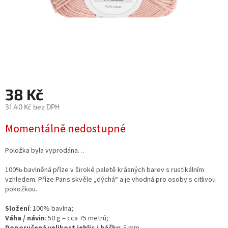
38 Kč
31,40 Kč bez DPH
Měrná
Momentálně nedostupné
cena:
Položka byla vyprodána…
100% bavlněná příze v široké paletě krásných barev s rustikálním
vzhledem. Příze Paris skvěle „dýchá“ a je vhodná pro osoby s citlivou
pokožkou.
Složení
: 100% bavlna;
Váha / návin
: 50 g = cca 75 metrů;