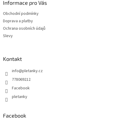
a
Informace pro Vás
t
Obchodní podmínky
í
Doprava a platby
Ochrana osobních údajů
Slevy
Kontakt
info
@
pletanky.cz
778069212
Facebook
pletanky
Facebook