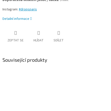
Doporučená velikost jehlic / háčku
: 5 mm.
Instagram:
#dropsparis
Detailní informace
ZEPTAT SE
HLÍDAT
SDÍLET
Související produkty