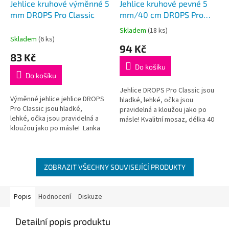
Jehlice kruhové výměnné 5
Jehlice kruhové pevné 5
mm DROPS Pro Classic
mm/40 cm DROPS Pro
Classic
Skladem
(18 ks)
Průměrné
Skladem
(6 ks)
hodnocení
94 Kč
produktu
83 Kč
je
Do košíku
5,0
Do košíku
z
5
Jehlice DROPS Pro Classic jsou
Výměnné jehlice jehlice DROPS
hvězdiček.
hladké, lehké, očka jsou
Pro Classic jsou hladké,
pravidelná a kloužou jako po
lehké, očka jsou pravidelná a
másle! Kvalitní mosaz, délka 40
kloužou jako po másle! Lanka
cm
nejsou součástí balení, je třeba
je dokoupit dle...
ZOBRAZIT VŠECHNY SOUVISEJÍCÍ PRODUKTY
Popis
Hodnocení
Diskuze
Detailní popis produktu