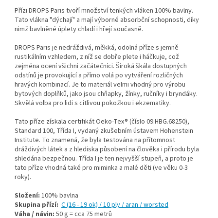
Přízi DROPS Paris tvoří množství tenkých vláken 100% bavlny.
Tato vlákna "dýchají" a mají výborné absorbční schopnosti, díky
nimž bavlněné úplety chladí i hřejí současně.
DROPS Paris je nedráždivá, měkká, odolná příze s jemně
rustikálním vzhledem, z níž se dobře plete i háčkuje, což
zejména ocení všichni začátečníci. Široká škála dostupných
odstínů je provokující a přímo volá po vytváření rozličných
hravých kombinací. Je to materiál velmi vhodný pro výrobu
bytových doplňků, jako jsou chňapky, žínky, ručníky i bryndáky.
Skvělá volba pro lidi s citlivou pokožkou i ekzematiky.
Tato příze získala certifikát Oeko-Tex® (číslo 09.HBG.68250),
Standard 100, Třída I, vydaný zkušebním ústavem Hohenstein
Institute. To znamená, že byla testována na přítomnost
dráždivých látek a z hlediska působení na člověka i přírodu byla
shledána bezpečnou. Třída I je ten nejvyšší stupeň, a proto je
tato příze vhodná také pro miminka a malé děti (ve věku 0-3
roky).
Složení:
100% bavlna
Skupina přízí:
C (16 - 19 ok) / 10 ply / aran / worsted
Váha / návin:
50 g = cca 75 metrů