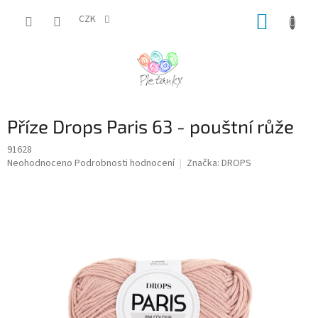
Přejít
NÁKUP
na
CZK
obsah
KOŠÍK
Příze Drops Paris 63 - pouštní růže
91628
Průměrné
Neohodnoceno
Podrobnosti hodnocení
Značka:
DROPS
hodnocení
produktu
je
0,0
z
5
hvězdiček.