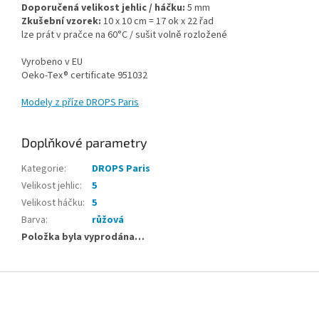
Doporučená velikost jehlic / háčku:
5 mm
Zkušební vzorek:
10 x 10 cm = 17 ok x 22 řad
lze prát v pračce na 60°C / sušit volně rozložené
Vyrobeno v EU
Oeko-Tex® certificate 951032
Modely z příze DROPS Paris
Doplňkové parametry
Kategorie
:
DROPS Paris
Velikost jehlic
:
5
Velikost háčku
:
5
Barva
:
růžová
Položka byla vyprodána…
Z
á
p