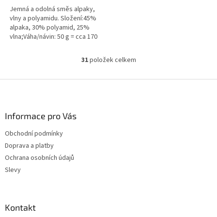
Jemná a odolná směs alpaky,
vlny a polyamidu. Složení:45%
alpaka, 30% polyamid, 25%
vlna;Váha/návin: 50 g = cca 170
metrů;Doporučená síla jehlic: 3
mm...
31
položek celkem
O
v
l
Z
á
á
d
p
a
a
Informace pro Vás
c
t
í
Obchodní podmínky
í
p
Doprava a platby
r
v
Ochrana osobních údajů
k
Slevy
y
v
ý
p
Kontakt
i