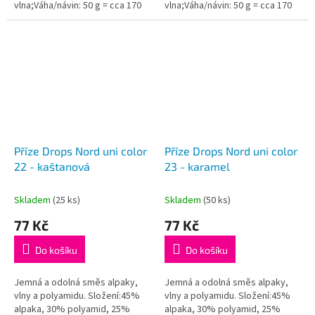
vlna;Váha/návin: 50 g = cca 170
vlna;Váha/návin: 50 g = cca 170
metrů;Doporučená síla jehlic: 3
metrů;Doporučená síla jehlic: 3
mm...
mm...
Příze Drops Nord uni color
Příze Drops Nord uni color
22 - kaštanová
23 - karamel
Skladem
(25 ks)
Skladem
(50 ks)
77 Kč
77 Kč
Do košíku
Do košíku
Jemná a odolná směs alpaky,
Jemná a odolná směs alpaky,
vlny a polyamidu. Složení:45%
vlny a polyamidu. Složení:45%
alpaka, 30% polyamid, 25%
alpaka, 30% polyamid, 25%