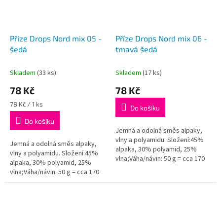
Příze Drops Nord mix 05 -
Příze Drops Nord mix 06 -
šedá
tmavá šedá
Skladem
(33 ks)
Skladem
(17 ks)
78 Kč
78 Kč
Měrná
78 Kč / 1 ks
Do košíku
cena:
Do košíku
Jemná a odolná směs alpaky,
vlny a polyamidu. Složení:45%
Jemná a odolná směs alpaky,
alpaka, 30% polyamid, 25%
vlny a polyamidu. Složení:45%
vlna;Váha/návin: 50 g = cca 170
alpaka, 30% polyamid, 25%
metrů;Doporučená síla jehlic: 3
vlna;Váha/návin: 50 g = cca 170
mm...
metrů;Doporučená síla jehlic: 3
mm...