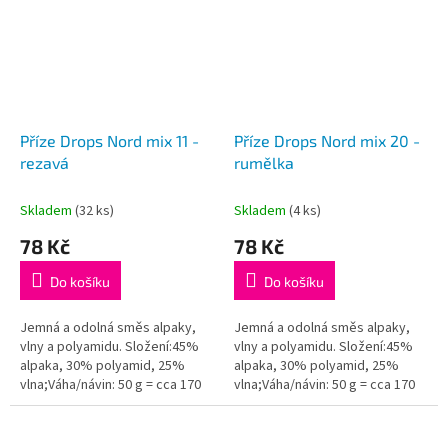
Příze Drops Nord mix 11 -
Příze Drops Nord mix 20 -
rezavá
rumělka
Skladem
(32 ks)
Skladem
(4 ks)
78 Kč
78 Kč
Do košíku
Do košíku
Jemná a odolná směs alpaky,
Jemná a odolná směs alpaky,
vlny a polyamidu. Složení:45%
vlny a polyamidu. Složení:45%
alpaka, 30% polyamid, 25%
alpaka, 30% polyamid, 25%
vlna;Váha/návin: 50 g = cca 170
vlna;Váha/návin: 50 g = cca 170
metrů;Doporučená síla jehlic: 3
metrů;Doporučená síla jehlic: 3
mm...
mm...