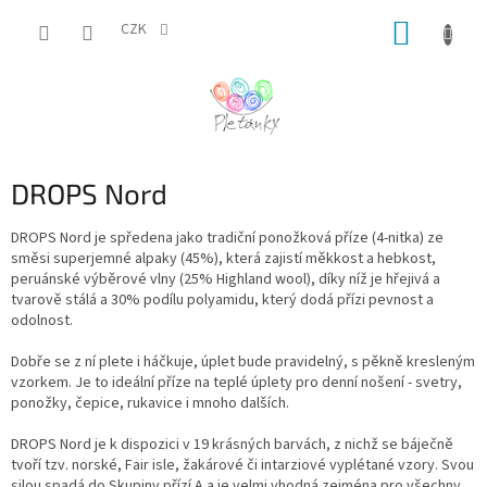
Přejít
NÁKUP
na
CZK
obsah
KOŠÍK
DROPS Nord
DROPS Nord je spředena jako tradiční ponožková příze (4-nitka) ze
směsi superjemné alpaky (45%), která zajistí měkkost a hebkost,
peruánské výběrové vlny (25% Highland wool), díky níž je hřejivá a
tvarově stálá a 30% podílu polyamidu, který dodá přízi pevnost a
odolnost.
Dobře se z ní plete i háčkuje, úplet bude pravidelný, s pěkně kresleným
vzorkem. Je to ideální příze na teplé úplety pro denní nošení - svetry,
ponožky, čepice, rukavice i mnoho dalších.
DROPS Nord je k dispozici v 19 krásných barvách, z nichž se báječně
tvoří tzv. norské, Fair isle, žakárové či intarziové vyplétané vzory. Svou
silou spadá do Skupiny přízí A a je velmi vhodná zejména pro všechny