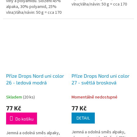
vlny a polyamidu. Složení:45%
vlna;Váha/návin: 50 g = cca 170
alpaka, 30% polyamid, 25%
metrů;Doporučená síla jehlic: 3
vlna;Váha/návin: 50 g = cca 170
mm...
metrů;Doporučená síla jehlic: 3
mm...
Příze Drops Nord uni color
Příze Drops Nord uni color
26 - ledová modrá
27 - světlá brosková
Skladem
(20 ks)
Momentálně nedostupné
77 Kč
77 Kč
DETAIL
Do košíku
Jemná a odolná směs alpaky,
Jemná a odolná směs alpaky,