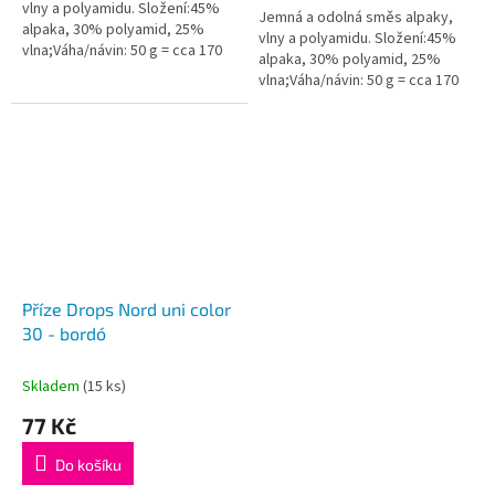
vlny a polyamidu. Složení:45%
Jemná a odolná směs alpaky,
alpaka, 30% polyamid, 25%
vlny a polyamidu. Složení:45%
vlna;Váha/návin: 50 g = cca 170
alpaka, 30% polyamid, 25%
metrů;Doporučená síla jehlic: 3
vlna;Váha/návin: 50 g = cca 170
mm...
metrů;Doporučená síla jehlic: 3
mm...
Příze Drops Nord uni color
30 - bordó
Skladem
(15 ks)
77 Kč
Do košíku