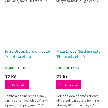
vlna;Váha/návin: 50 g = cca 170
vlna;Váha/návin: 50 g = cca 170
metrů;Doporučená síla jehlic: 3
metrů;Doporučená síla jehlic: 3
mm...
mm...
Příze Drops Nord uni color
Příze Drops Nord uni color
18 - zlatá žlutá
19 - lesní zelená
Skladem
(18 ks)
Skladem
(17 ks)
77 Kč
77 Kč
Do košíku
Do košíku
Jemná a odolná směs alpaky,
Jemná a odolná směs alpaky,
vlny a polyamidu. Složení:45%
vlny a polyamidu. Složení:45%
alpaka, 30% polyamid, 25%
alpaka, 30% polyamid, 25%