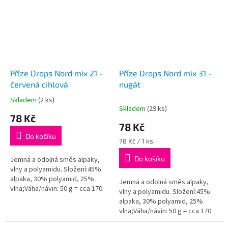
Příze Drops Nord mix 21 -
Příze Drops Nord mix 31 -
červená cihlová
nugát
Skladem
(2 ks)
Průměrné
Skladem
(29 ks)
hodnocení
78 Kč
produktu
78 Kč
je
Do košíku
5,0
Měrná
78 Kč / 1 ks
z
cena:
Do košíku
5
Jemná a odolná směs alpaky,
hvězdiček.
vlny a polyamidu. Složení:45%
alpaka, 30% polyamid, 25%
Jemná a odolná směs alpaky,
vlna;Váha/návin: 50 g = cca 170
vlny a polyamidu. Složení:45%
metrů;Doporučená síla jehlic: 3
alpaka, 30% polyamid, 25%
mm...
vlna;Váha/návin: 50 g = cca 170
metrů;Doporučená síla jehlic: 3