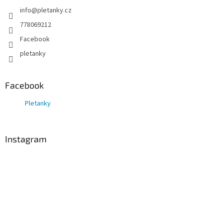
s
info
@
pletanky.cz
u
778069212
Facebook
pletanky
Facebook
Pletanky
Instagram