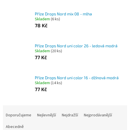
Příze Drops Nord mix 08 - mlha
Skladem
(6 ks)
78 Kč
Příze Drops Nord uni color 26 - ledová modrá
Skladem
(20 ks)
77 Kč
Příze Drops Nord uni color 16 - džínová modrá
Skladem
(14 ks)
77 Kč
Ř
a
Doporučujeme
Nejlevnější
Nejdražší
Nejprodávanější
z
e
Abecedně