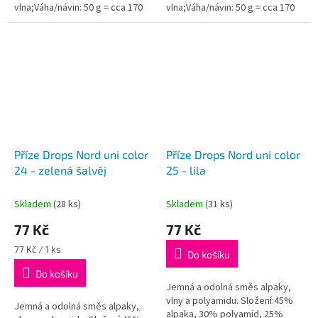
vlna;Váha/návin: 50 g = cca 170
vlna;Váha/návin: 50 g = cca 170
metrů;Doporučená síla jehlic: 3
metrů;Doporučená síla jehlic: 3
mm...
mm...
Příze Drops Nord uni color
Příze Drops Nord uni color
24 - zelená šalvěj
25 - lila
Skladem
(28 ks)
Skladem
(31 ks)
77 Kč
77 Kč
Měrná
77 Kč / 1 ks
Do košíku
cena:
Do košíku
Jemná a odolná směs alpaky,
vlny a polyamidu. Složení:45%
Jemná a odolná směs alpaky,
alpaka, 30% polyamid, 25%