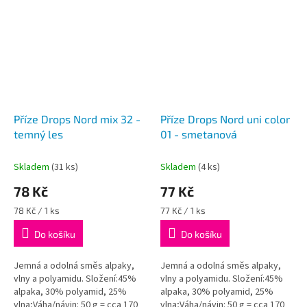
mm...
Příze Drops Nord mix 32 -
Příze Drops Nord uni color
temný les
01 - smetanová
Skladem
(31 ks)
Skladem
(4 ks)
78 Kč
77 Kč
Měrná
Měrná
78 Kč / 1 ks
77 Kč / 1 ks
cena:
cena:
Do košíku
Do košíku
Jemná a odolná směs alpaky,
Jemná a odolná směs alpaky,
vlny a polyamidu. Složení:45%
vlny a polyamidu. Složení:45%
alpaka, 30% polyamid, 25%
alpaka, 30% polyamid, 25%
vlna;Váha/návin: 50 g = cca 170
vlna;Váha/návin: 50 g = cca 170