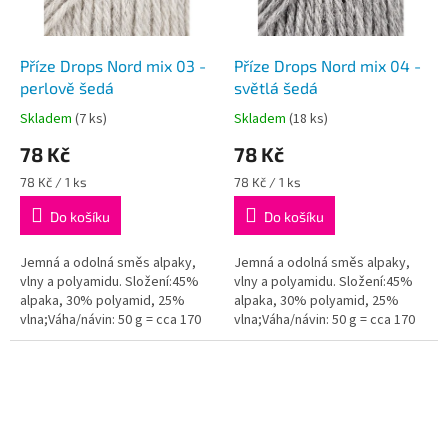
r
o
d
Příze Drops Nord mix 03 -
Příze Drops Nord mix 04 -
u
perlově šedá
světlá šedá
k
Skladem
(7 ks)
Skladem
(18 ks)
Průměrné
Průměrné
t
hodnocení
hodnocení
78 Kč
78 Kč
ů
produktu
produktu
je
je
Měrná
Měrná
78 Kč / 1 ks
78 Kč / 1 ks
5,0
5,0
cena:
cena:
z
z
Do košíku
Do košíku
5
5
hvězdiček.
hvězdiček.
Jemná a odolná směs alpaky,
Jemná a odolná směs alpaky,
vlny a polyamidu. Složení:45%
vlny a polyamidu. Složení:45%
alpaka, 30% polyamid, 25%
alpaka, 30% polyamid, 25%
vlna;Váha/návin: 50 g = cca 170
vlna;Váha/návin: 50 g = cca 170
metrů;Doporučená síla jehlic: 3
metrů;Doporučená síla jehlic: 3
mm...
mm...