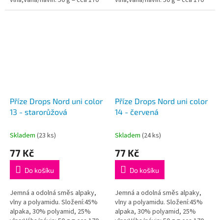
metrů;Doporučená síla jehlic: 3
metrů;Doporučená síla jehlic: 3
mm...
mm...
Příze Drops Nord uni color
Příze Drops Nord uni color
13 - starorůžová
14 - červená
Skladem
(23 ks)
Skladem
(24 ks)
77 Kč
77 Kč
Do košíku
Do košíku
Jemná a odolná směs alpaky,
Jemná a odolná směs alpaky,
vlny a polyamidu. Složení:45%
vlny a polyamidu. Složení:45%
alpaka, 30% polyamid, 25%
alpaka, 30% polyamid, 25%