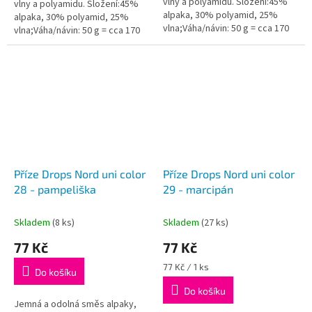
vlny a polyamidu. Složení:45%
vlny a polyamidu. Složení:45%
alpaka, 30% polyamid, 25%
alpaka, 30% polyamid, 25%
vlna;Váha/návin: 50 g = cca 170
vlna;Váha/návin: 50 g = cca 170
metrů;Doporučená síla jehlic: 3
metrů;Doporučená síla jehlic: 3
mm...
mm...
Příze Drops Nord uni color
Příze Drops Nord uni color
28 - pampeliška
29 - marcipán
Skladem
(8 ks)
Skladem
(27 ks)
77 Kč
77 Kč
Měrná
77 Kč / 1 ks
Do košíku
cena:
Do košíku
Jemná a odolná směs alpaky,