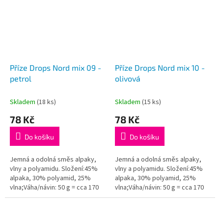
Příze Drops Nord mix 09 -
Příze Drops Nord mix 10 -
petrol
olivová
Skladem
(18 ks)
Skladem
(15 ks)
78 Kč
78 Kč
Do košíku
Do košíku
Jemná a odolná směs alpaky,
Jemná a odolná směs alpaky,
vlny a polyamidu. Složení:45%
vlny a polyamidu. Složení:45%
alpaka, 30% polyamid, 25%
alpaka, 30% polyamid, 25%
vlna;Váha/návin: 50 g = cca 170
vlna;Váha/návin: 50 g = cca 170
metrů;Doporučená síla jehlic: 3
metrů;Doporučená síla jehlic: 3
mm...
mm...