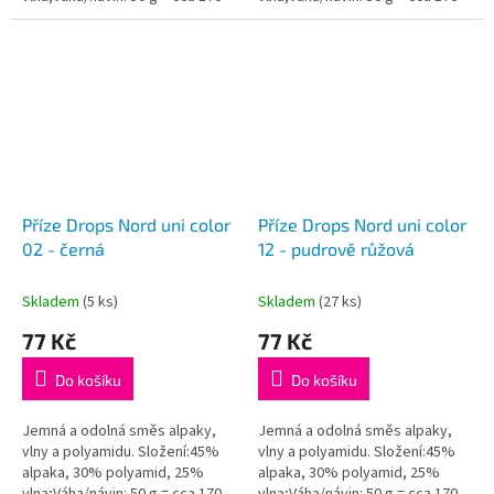
metrů;Doporučená síla jehlic: 3
metrů;Doporučená síla jehlic: 3
mm...
mm...
Příze Drops Nord uni color
Příze Drops Nord uni color
02 - černá
12 - pudrově růžová
Skladem
(5 ks)
Skladem
(27 ks)
77 Kč
77 Kč
Do košíku
Do košíku
Jemná a odolná směs alpaky,
Jemná a odolná směs alpaky,
vlny a polyamidu. Složení:45%
vlny a polyamidu. Složení:45%
alpaka, 30% polyamid, 25%
alpaka, 30% polyamid, 25%
vlna;Váha/návin: 50 g = cca 170
vlna;Váha/návin: 50 g = cca 170