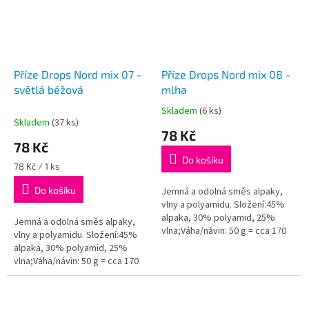
Příze Drops Nord mix 07 -
Příze Drops Nord mix 08 -
světlá béžová
mlha
Skladem
(6 ks)
Průměrné
Skladem
(37 ks)
hodnocení
78 Kč
produktu
78 Kč
je
Do košíku
5,0
Měrná
78 Kč / 1 ks
z
cena:
Do košíku
5
Jemná a odolná směs alpaky,
hvězdiček.
vlny a polyamidu. Složení:45%
alpaka, 30% polyamid, 25%
Jemná a odolná směs alpaky,
vlna;Váha/návin: 50 g = cca 170
vlny a polyamidu. Složení:45%
metrů;Doporučená síla jehlic: 3
alpaka, 30% polyamid, 25%
mm...
vlna;Váha/návin: 50 g = cca 170
metrů;Doporučená síla jehlic: 3
mm...