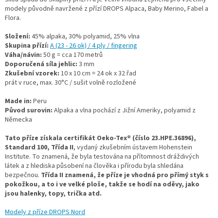
modely původně navržené z přízí DROPS Alpaca, Baby Merino, Fabel a
Flora.
Složení:
45% alpaka, 30% polyamid, 25% vlna
Skupina přízí:
A (23 - 26 ok) / 4 ply / fingering
Váha/návin:
50 g = cca 170 metrů
Doporučená síla jehlic:
3 mm
Zkušební vzorek:
10 x 10 cm = 24 ok x 32 řad
prát v ruce, max. 30°C / sušit volně rozložené
Made in:
Peru
Původ surovin:
Alpaka a vlna pochází z Jižní Ameriky, polyamid z
Německa
Tato příze získala certifikát Oeko-Tex® (číslo 23.HPE.36896),
Standard 100, Třída II
, vydaný zkušebním ústavem Hohenstein
Institute. To znamená, že byla testována na přítomnost dráždivých
látek a z hlediska působení na člověka i přírodu byla shledána
bezpečnou.
Třída II znamená, že příze je vhodná pro přímý styk s
pokožkou, a to i ve velké ploše, takže se hodí na oděvy, jako
jsou halenky, topy, trička atd.
Modely z příze DROPS Nord