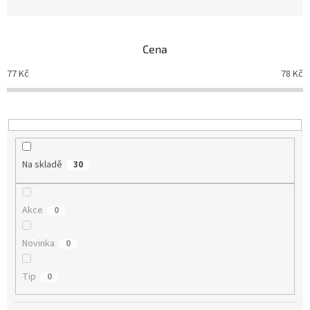
n
í
p
Cena
r
o
77
Kč
78
Kč
d
u
k
t
ů
Na skladě
30
Akce
0
Novinka
0
Tip
0