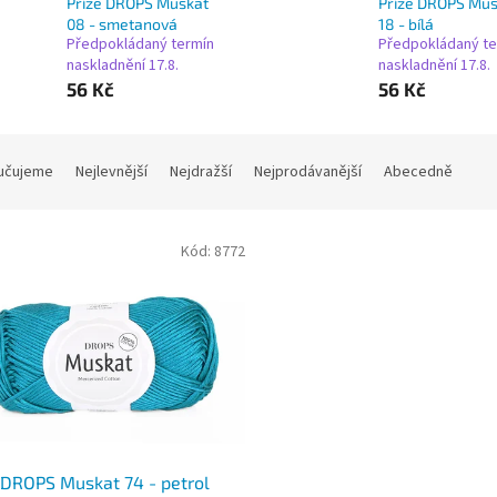
Příze DROPS Muskat
Příze DROPS Mus
08 - smetanová
18 - bílá
Předpokládaný termín
Předpokládaný te
naskladnění 17.8.
naskladnění 17.8.
56 Kč
56 Kč
učujeme
Nejlevnější
Nejdražší
Nejprodávanější
Abecedně
Kód:
8772
 DROPS Muskat 74 - petrol