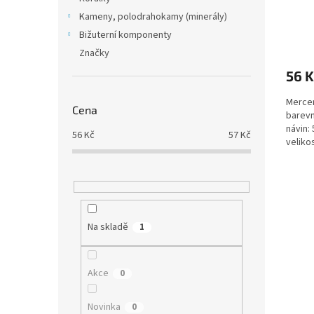
t
Kameny, polodrahokamy (minerály)
ů
Bižuterní komponenty
Značky
56 K
Mercer
Cena
barevn
návin:
56
Kč
57
Kč
velikos
Na skladě
1
Akce
0
Novinka
0