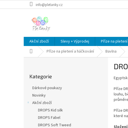
Přejít
info@pletanky.cz
na
obsah
Akční zboží
Slevy + Výprodej
Příze na pletení
Domů
Příze na pletení a háčkování
Bavlna
P
DRO
o
Přeskočit
s
Kategorie
kategorie
Egyptská
t
r
Dárkové poukazy
Příze DR
a
louhu, 
Novinky
n
průměrem
Akční zboží
n
í
DROPS Kid silk
Příze DR
které na
p
DROPS Fabel
a
DROPS Soft Tweed
Složení