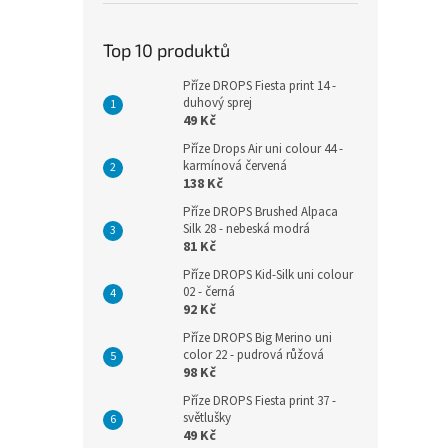
Top 10 produktů
Příze DROPS Fiesta print 14 -
duhový sprej
49 Kč
Příze Drops Air uni colour 44 -
karmínová červená
138 Kč
Příze DROPS Brushed Alpaca
Silk 28 - nebeská modrá
81 Kč
Příze DROPS Kid-Silk uni colour
02 - černá
92 Kč
Příze DROPS Big Merino uni
color 22 - pudrová růžová
98 Kč
Příze DROPS Fiesta print 37 -
světlušky
49 Kč