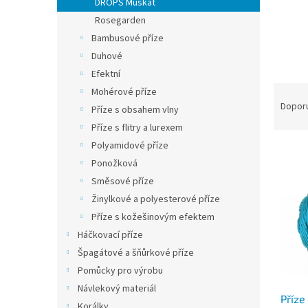
DROPS Muskat
Rosegarden
Bambusové příze
Duhové
Efektní
Ř
Mohérové příze
a
Dopor
Příze s obsahem vlny
z
Příze s flitry a lurexem
e
Polyamidové příze
V
n
Ponožková
ý
í
p
p
Směsové příze
i
r
Žinylkové a polyesterové příze
s
o
Příze s kožešinovým efektem
p
d
Háčkovací příze
r
u
Špagátové a šňůrkové příze
o
k
d
t
Pomůcky pro výrobu
u
ů
Návlekový materiál
Příze
k
Korálky