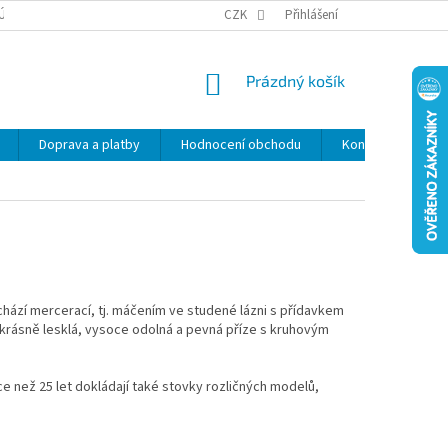
ÚDAJŮ
SLEVY
CZK
Přihlášení
NÁKUPNÍ
Prázdný košík
KOŠÍK
Doprava a platby
Hodnocení obchodu
Kontakty
Z
hází mercerací, tj. máčením ve studené lázni s přídavkem
krásně lesklá, vysoce odolná a pevná příze s kruhovým
íce než 25 let dokládají také stovky rozličných modelů,