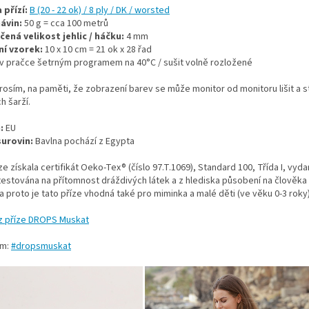
 přízí:
B (20 - 22 ok) / 8 ply / DK / worsted
návin:
50 g = cca 100 metrů
ená velikost jehlic / háčku:
4 mm
í vzorek:
10 x 10 cm = 21 ok x 28 řad
 v pračce šetrným programem na 40°C / sušit volně rozložené
rosím, na paměti, že zobrazení barev se může monitor od monitoru lišit a st
h šarží.
:
EU
urovin:
Bavlna pochází z Egypta
ze získala certifikát Oeko-Tex® (číslo 97.T.1069), Standard 100, Třída I, v
testována na přítomnost dráždivých látek a z hlediska působení na člověka i
a proto je tato příze vhodná také pro miminka a malé děti (ve věku 0-3 roky)
z příze DROPS Muskat
am:
#dropsmuskat