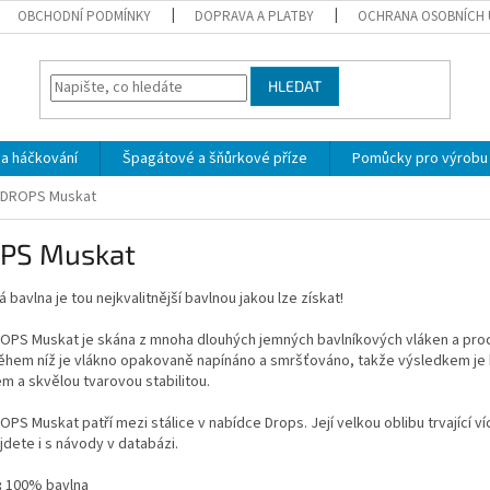
OBCHODNÍ PODMÍNKY
DOPRAVA A PLATBY
OCHRANA OSOBNÍCH 
HLEDAT
 a háčkování
Špagátové a šňůrkové příze
Pomůcky pro výrobu
DROPS Muskat
PS Muskat
 bavlna je tou nejkvalitnější bavlnou jakou lze získat!
OPS Muskat je skána z mnoha dlouhých jemných bavlníkových vláken a proc
během níž je vlákno opakovaně napínáno a smršťováno, takže výsledkem je 
 a skvělou tvarovou stabilitou.
OPS Muskat patří mezi stálice v nabídce Drops. Její velkou oblibu trvající v
jdete i s návody v databázi.
:
100% bavlna