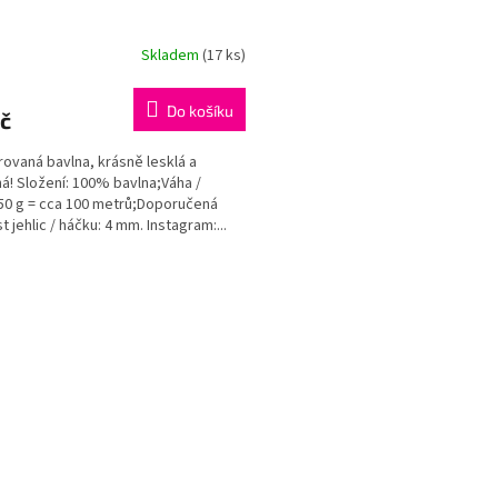
Skladem
(17 ks)
Do košíku
č
ovaná bavlna, krásně lesklá a
á! Složení: 100% bavlna;Váha /
 50 g = cca 100 metrů;Doporučená
t jehlic / háčku: 4 mm. Instagram:...
O
v
l
á
d
a
c
í
p
r
v