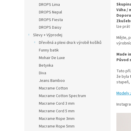
n
Skupina
DROPS Lima
e
Váha / 
DROPS Nepal
l
Doporuč
DROPS Fiesta
Zkušebn
lze prát
DROPS Daisy
Slevy + Výprodej
Mějte, p
Dřevěná a plexi dna k výrobě košíků
výrobníc
Funny batik
Made in
Mohair De Luxe
Původ s
Betynka
Tato pří
Diva
že byla 
Jeans Bamboo
stupeň, 
Macrame Cotton
Modely 
Macrame Cotton Spectrum
Macrame Cord 3 mm
Instagr
Macrame Cord 5 mm
Macrame Rope 3mm
Macrame Rope 5mm