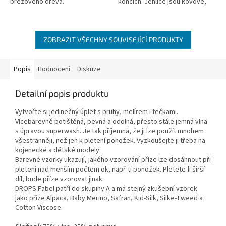
březového dřeva.
koncích. Jehlice jsou kovové,
Velikost 3,5mm, délka 20 cm,
potažené niklem. Sada obsahuje
balení obsahuje 5ks.
5 souprav po 5 jehlicích ve
velikostech...
ZOBRAZIT VŠECHNY SOUVISEJÍCÍ PRODUKTY
Popis
Hodnocení
Diskuze
Detailní popis produktu
Vytvořte si jedinečný úplet s pruhy, melírem i tečkami.
Vícebarevně potištěná, pevná a odolná, přesto stále jemná vlna
s úpravou superwash. Je tak příjemná, že ji lze použít mnohem
všestranněji, než jen k pletení ponožek. Vyzkoušejte ji třeba na
kojenecké a dětské modely.
Barevné vzorky ukazují, jakého vzorování příze lze dosáhnout při
pletení nad menším počtem ok, např. u ponožek. Pletete-li širší
díl, bude příze vzorovat jinak.
DROPS Fabel patří do skupiny A a má stejný zkušební vzorek
jako příze Alpaca, Baby Merino, Safran, Kid-Silk, Silke-Tweed a
Cotton Viscose.