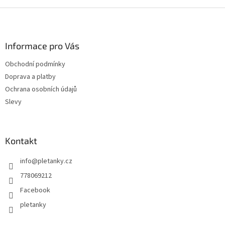
Z
á
p
a
Informace pro Vás
t
Obchodní podmínky
í
Doprava a platby
Ochrana osobních údajů
Slevy
Kontakt
info
@
pletanky.cz
778069212
Facebook
pletanky