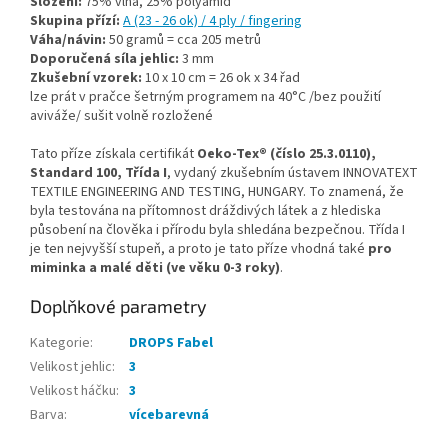
Složení:
75% vlna, 25% polyamid
Skupina přízí:
A (23 - 26 ok) / 4 ply / fingering
Váha/návin:
50 gramů = cca 205 metrů
Doporučená síla jehlic:
3 mm
Zkušební vzorek:
10 x 10 cm = 26 ok x 34 řad
lze prát v pračce šetrným programem na 40°C /bez použití
aviváže/ sušit volně rozložené
Tato příze získala certifikát
Oeko-Tex® (číslo 25.3.0110),
Standard 100, Třída I
, vydaný zkušebním ústavem INNOVATEXT
TEXTILE ENGINEERING AND TESTING, HUNGARY. To znamená, že
byla testována na přítomnost dráždivých látek a z hlediska
působení na člověka i přírodu byla shledána bezpečnou. Třída I
je ten nejvyšší stupeň, a proto je tato příze vhodná také
pro
miminka a malé děti (ve věku 0-3 roky)
.
Doplňkové parametry
Kategorie
:
DROPS Fabel
Velikost jehlic
:
3
Velikost háčku
:
3
Barva
:
vícebarevná