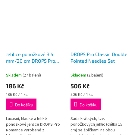
Jehlice ponožkové 3,5
DROPS Pro Classic Double
mm/20 cm DROPS Pro
Pointed Needles Set
Romance (Birch)
Skladem
(27 balení)
Skladem
(2 balení)
186 Kč
506 Kč
Měrná
Měrná
186 Kč / 1 ks
506 Kč / 1 ks
cena:
cena:
Do košíku
Do košíku
Luxusní, hladké a lehké
Sada krátkých, tzv.
ponožkové jehlice DROPS Pro
ponožkových jehlic (délka 15
Romance vyrobené z
cm) se špičkami na obou