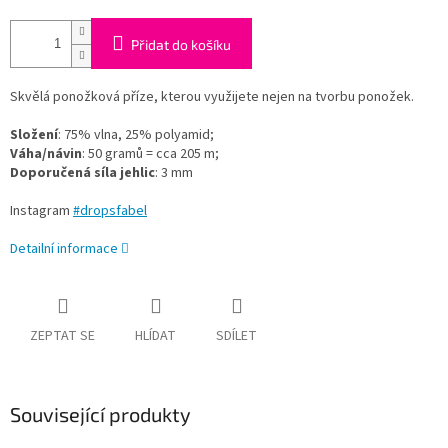
Přidat do košíku
Skvělá ponožková příze, kterou využijete nejen na tvorbu ponožek.
Složení
: 75% vlna, 25% polyamid;
Váha/návin
: 50 gramů = cca 205 m;
Doporučená síla jehlic
: 3 mm
Instagram
#dropsfabel
Detailní informace
ZEPTAT SE
HLÍDAT
SDÍLET
Související produkty