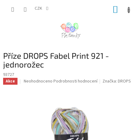
Přejít
NÁKUP
na
CZK
obsah
KOŠÍK
Příze DROPS Fabel Print 921 -
jednorožec
93727
Průměrné
Neohodnoceno
Podrobnosti hodnocení
Značka:
DROPS
Akce
hodnocení
produktu
je
0,0
z
5
hvězdiček.