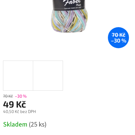
70 Kč
–30 %
70 Kč
–30 %
49 Kč
40,50 Kč bez DPH
Měrná
Skladem
(25 ks)
cena: