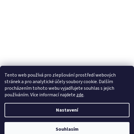
Tento web používá
pro zlepšování prostředí webových
stránek a pro analytické účely
soubory cookie. Dalším
Sledovat na Instagramu
procházením tohoto webu vyjadřujete souhlas s jejich
používáním. Více informací
najdete
zde
.
Vytvořil Shoptet
Nastavení
Copyright 2026
Pletanky
. Všechna práva vyhrazena.
Souhlasím