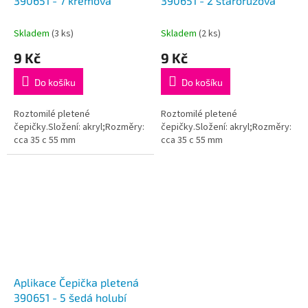
u
390651 - 7 krémová
390651 - 2 starorůžová
k
t
Skladem
(3 ks)
Skladem
(2 ks)
ů
9 Kč
9 Kč
Do košíku
Do košíku
Roztomilé pletené
Roztomilé pletené
čepičky.Složení: akryl;Rozměry:
čepičky.Složení: akryl;Rozměry:
cca 35 c 55 mm
cca 35 c 55 mm
Aplikace Čepička pletená
390651 - 5 šedá holubí