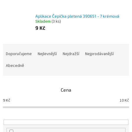
Aplikace Čepička pletená 390651 - 7 krémová
Skladem
(3 ks)
9 Kč
Ř
a
Doporučujeme
Nejlevnější
Nejdražší
Nejprodávanější
z
e
Abecedně
n
í
p
Cena
r
o
9
Kč
10
Kč
d
u
k
t
ů