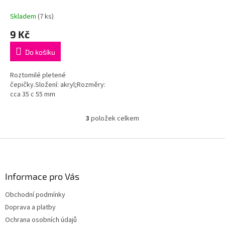
Skladem
(7 ks)
9 Kč
Do košíku
Roztomilé pletené
čepičky.Složení: akryl;Rozměry:
cca 35 c 55 mm
3
položek celkem
O
v
l
Z
á
á
d
p
a
a
Informace pro Vás
c
t
í
Obchodní podmínky
í
p
Doprava a platby
r
v
Ochrana osobních údajů