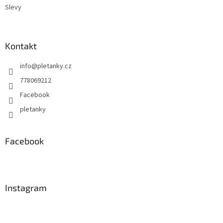
k
Slevy
y
v
ý
p
Kontakt
i
s
info
@
pletanky.cz
u
778069212
Facebook
pletanky
Facebook
Instagram