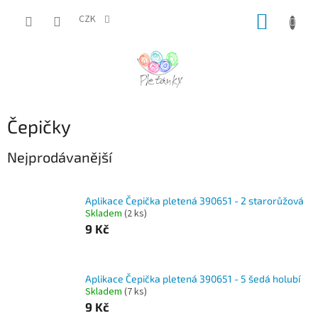
Přejít
NÁKUP
na
CZK
obsah
KOŠÍK
Čepičky
Nejprodávanější
Aplikace Čepička pletená 390651 - 2 starorůžová
Skladem
(2 ks)
9 Kč
Aplikace Čepička pletená 390651 - 5 šedá holubí
Skladem
(7 ks)
9 Kč