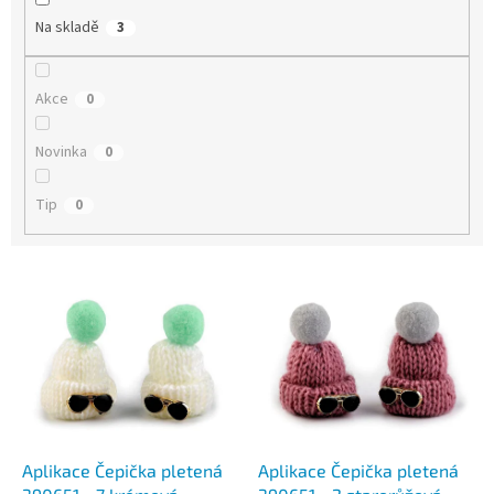
Na skladě
3
Akce
0
Novinka
0
Tip
0
V
ý
p
i
s
p
r
o
d
Aplikace Čepička pletená
Aplikace Čepička pletená