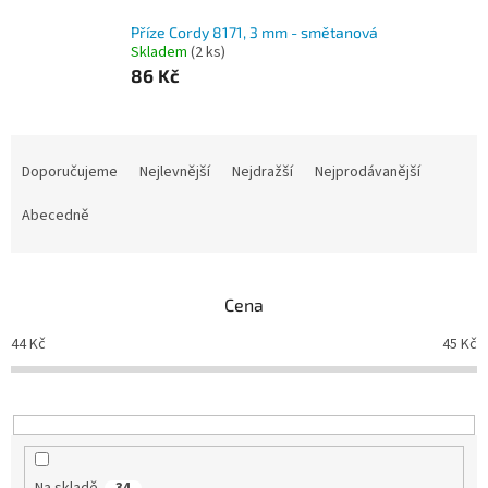
Příze Cordy 8171, 3 mm - smětanová
Skladem
(2 ks)
86 Kč
Ř
a
Doporučujeme
Nejlevnější
Nejdražší
Nejprodávanější
z
e
Abecedně
n
í
p
Cena
r
o
44
Kč
45
Kč
d
u
k
t
ů
Na skladě
34