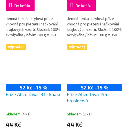
Do košíku
Do košíku
Jemná tenká akrylová příze
Jemná tenká akrylová příze
vhodná pro pletení i háčkování
vhodná pro pletení i háčkování
krajkových vzorů. Složení: 100%
krajkových vzorů. Složení: 100%
akryl;Váha / návin: 100 g = 350
akryl;Váha / návin: 100 g = 350
m;Doporučená velikost jehlic /...
m;Doporučená velikost jehlic /...
Výprodej
Výprodej
52 Kč
–15 %
52 Kč
–15 %
Příze Alize Diva 131 - khaki
Příze Alize Diva 145 -
broskvová
Skladem
(4 ks)
Skladem
(2 ks)
44 Kč
44 Kč