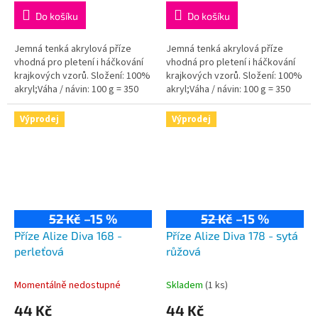
Do košíku
Do košíku
Jemná tenká akrylová příze
Jemná tenká akrylová příze
vhodná pro pletení i háčkování
vhodná pro pletení i háčkování
krajkových vzorů. Složení: 100%
krajkových vzorů. Složení: 100%
akryl;Váha / návin: 100 g = 350
akryl;Váha / návin: 100 g = 350
m;Doporučená velikost jehlic /...
m;Doporučená velikost jehlic /
háčku: 2,5 - 3,5 / 1-3 mm.
Výprodej
Výprodej
52 Kč
–15 %
52 Kč
–15 %
Příze Alize Diva 168 -
Příze Alize Diva 178 - sytá
perleťová
růžová
Momentálně nedostupné
Skladem
(1 ks)
44 Kč
44 Kč