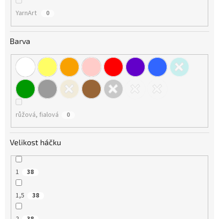
YarnArt
0
Barva
růžová, fialová
0
Velikost háčku
1
38
1,5
38