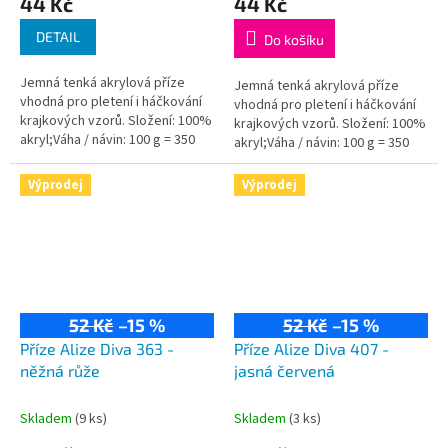
44 Kč
44 Kč
DETAIL
Do košíku
Jemná tenká akrylová příze
Jemná tenká akrylová příze
vhodná pro pletení i háčkování
vhodná pro pletení i háčkování
krajkových vzorů. Složení: 100%
krajkových vzorů. Složení: 100%
akryl;Váha / návin: 100 g = 350
akryl;Váha / návin: 100 g = 350
m;Doporučená velikost jehlic /...
m;Doporučená velikost jehlic /
háčku: 2,5 - 3,5 / 1-3 mm.
Výprodej
Výprodej
52 Kč
–15 %
52 Kč
–15 %
Příze Alize Diva 363 -
Příze Alize Diva 407 -
něžná růže
jasná červená
Skladem
(9 ks)
Skladem
(3 ks)