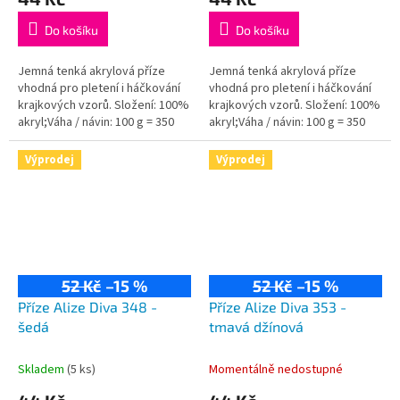
Do košíku
Do košíku
Jemná tenká akrylová příze
Jemná tenká akrylová příze
vhodná pro pletení i háčkování
vhodná pro pletení i háčkování
krajkových vzorů. Složení: 100%
krajkových vzorů. Složení: 100%
akryl;Váha / návin: 100 g = 350
akryl;Váha / návin: 100 g = 350
m;Doporučená velikost jehlic /...
m;Doporučená velikost jehlic /...
Výprodej
Výprodej
52 Kč
–15 %
52 Kč
–15 %
Příze Alize Diva 348 -
Příze Alize Diva 353 -
šedá
tmavá džínová
Skladem
(5 ks)
Momentálně nedostupné