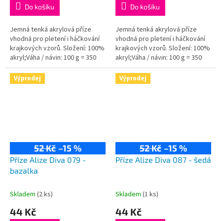
Do košíku
Do košíku
Jemná tenká akrylová příze
Jemná tenká akrylová příze
vhodná pro pletení i háčkování
vhodná pro pletení i háčkování
krajkových vzorů. Složení: 100%
krajkových vzorů. Složení: 100%
akryl;Váha / návin: 100 g = 350
akryl;Váha / návin: 100 g = 350
m;Doporučená velikost jehlic /...
m;Doporučená velikost jehlic /
háčku: 2,5 - 3,5 / 1-3 mm.
Výprodej
Výprodej
52 Kč
–15 %
52 Kč
–15 %
Příze Alize Diva 079 -
Příze Alize Diva 087 - šedá
bazalka
Skladem
(2 ks)
Skladem
(1 ks)
44 Kč
44 Kč