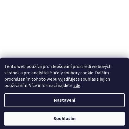
Tento web používá
pro zlepšování prostředí webových
stránek a pro analytické účely
soubory cookie. Dalším
Sledovat na Instagramu
procházením tohoto webu vyjadřujete souhlas s jejich
používáním. Více informací
najdete
zde
.
Vytvořil Shoptet
Nastavení
Copyright 2026
Pletanky
. Všechna práva vyhrazena.
Souhlasím