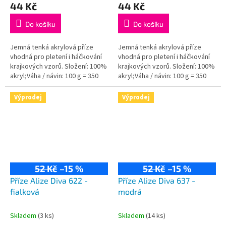
44 Kč
44 Kč
Do košíku
Do košíku
Jemná tenká akrylová příze
Jemná tenká akrylová příze
vhodná pro pletení i háčkování
vhodná pro pletení i háčkování
krajkových vzorů. Složení: 100%
krajkových vzorů. Složení: 100%
akryl;Váha / návin: 100 g = 350
akryl;Váha / návin: 100 g = 350
m;Doporučená velikost jehlic /...
m;Doporučená velikost jehlic /...
Výprodej
Výprodej
52 Kč
–15 %
52 Kč
–15 %
Příze Alize Diva 622 -
Příze Alize Diva 637 -
fialková
modrá
Skladem
(3 ks)
Skladem
(14 ks)