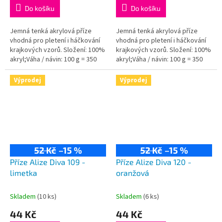
Do košíku
Do košíku
Jemná tenká akrylová příze
Jemná tenká akrylová příze
vhodná pro pletení i háčkování
vhodná pro pletení i háčkování
krajkových vzorů. Složení: 100%
krajkových vzorů. Složení: 100%
akryl;Váha / návin: 100 g = 350
akryl;Váha / návin: 100 g = 350
m;Doporučená velikost jehlic /...
m;Doporučená velikost jehlic /
háčku: 2,5 - 3,5 / 1-3 mm.
Výprodej
Výprodej
52 Kč
–15 %
52 Kč
–15 %
Příze Alize Diva 109 -
Příze Alize Diva 120 -
limetka
oranžová
Skladem
(10 ks)
Skladem
(6 ks)
44 Kč
44 Kč