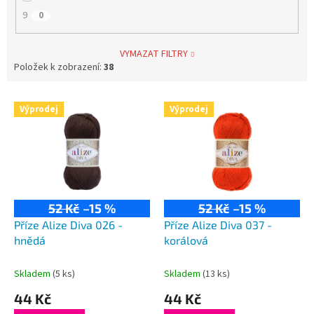
9
0
VYMAZAT FILTRY
Položek k zobrazení:
38
V
Výprodej
Výprodej
ý
p
i
s
p
r
52 Kč
–15 %
52 Kč
–15 %
o
d
Příze Alize Diva 026 -
Příze Alize Diva 037 -
u
hnědá
korálová
k
t
Skladem
(5 ks)
Skladem
(13 ks)
ů
44 Kč
44 Kč