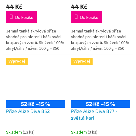
44 Kč
44 Kč
Do košíku
Do košíku
Jemná tenká akrylová příze
Jemná tenká akrylová příze
vhodná pro pletení i háčkování
vhodná pro pletení i háčkování
krajkových vzorů. Složení: 100%
krajkových vzorů. Složení: 100%
akryl;Váha / návin: 100 g = 350
akryl;Váha / návin: 100 g = 350
m;Doporučená velikost jehlic /...
m;Doporučená velikost jehlic /
háčku: 2,5 - 3,5 / 1-3 mm.
Výprodej
Výprodej
52 Kč
–15 %
52 Kč
–15 %
Příze Alize Diva 852
Příze Alize Diva 877 -
světlá kari
Skladem
(13 ks)
Skladem
(3 ks)