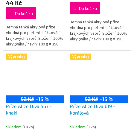
44 Kč
je
Do košíku
5,0
Do košíku
z
5
Jemná tenká akrylová příze
Jemná tenká akrylová příze
hvězdiček.
vhodná pro pletení i háčkování
vhodná pro pletení i háčkování
krajkových vzorů. Složení: 100%
krajkových vzorů. Složení: 100%
akryl;Váha / návin: 100 g = 350
akryl;Váha / návin: 100 g = 350
m;Doporučená velikost jehlic /...
m;Doporučená velikost jehlic /
háčku: 2,5 - 3,5 / 1-3 mm.
Výprodej
Výprodej
52 Kč
–15 %
52 Kč
–15 %
Příze Alize Diva 567 -
Příze Alize Diva 619 -
khaki
korálová
Skladem
(10 ks)
Skladem
(3 ks)