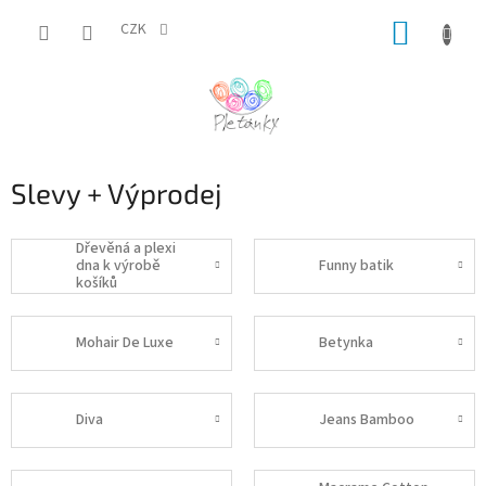
Přejít
NÁKUP
na
CZK
obsah
KOŠÍK
Slevy + Výprodej
Dřevěná a plexi
dna k výrobě
Funny batik
košíků
Mohair De Luxe
Betynka
Diva
Jeans Bamboo