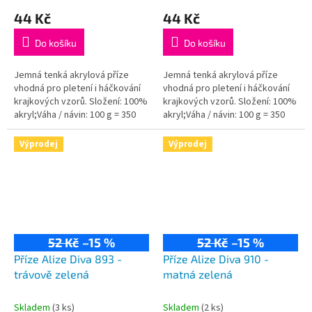
44 Kč
44 Kč
Do košíku
Do košíku
Jemná tenká akrylová příze
Jemná tenká akrylová příze
vhodná pro pletení i háčkování
vhodná pro pletení i háčkování
krajkových vzorů. Složení: 100%
krajkových vzorů. Složení: 100%
akryl;Váha / návin: 100 g = 350
akryl;Váha / návin: 100 g = 350
m;Doporučená velikost jehlic /
m;Doporučená velikost jehlic /
háčku: 2,5 - 3,5 / 1-3 mm.
háčku: 2,5 - 3,5 / 1-3 mm.
Výprodej
Výprodej
52 Kč
–15 %
52 Kč
–15 %
Příze Alize Diva 893 -
Příze Alize Diva 910 -
trávově zelená
matná zelená
Skladem
(3 ks)
Skladem
(2 ks)