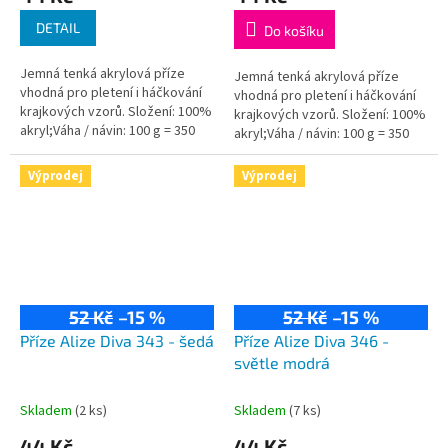
DETAIL
Do košíku
Jemná tenká akrylová příze
Jemná tenká akrylová příze
vhodná pro pletení i háčkování
vhodná pro pletení i háčkování
krajkových vzorů. Složení: 100%
krajkových vzorů. Složení: 100%
akryl;Váha / návin: 100 g = 350
akryl;Váha / návin: 100 g = 350
m;Doporučená velikost jehlic /
m;Doporučená velikost jehlic /...
háčku: 2,5 - 3,5 / 1-3 mm.
Výprodej
Výprodej
52 Kč
–15 %
52 Kč
–15 %
Příze Alize Diva 343 - šedá
Příze Alize Diva 346 -
světle modrá
Skladem
(2 ks)
Skladem
(7 ks)
44 Kč
44 Kč