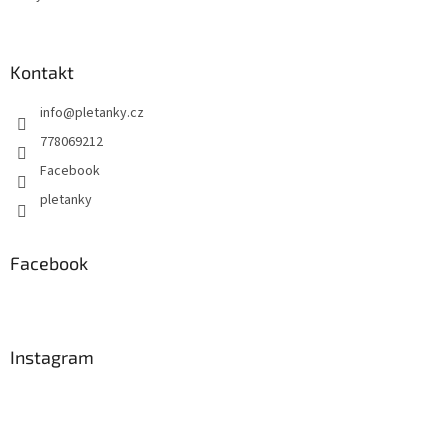
y
v
ý
p
Kontakt
i
s
info
@
pletanky.cz
u
778069212
Facebook
pletanky
Facebook
Instagram