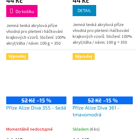
44 Kč
44 Kč
DETAIL
Do košíku
Jemná tenká akrylová příze
Jemná tenká akrylová příze
vhodná pro pletení i háčkování
vhodná pro pletení i háčkování
krajkových vzorů. Složení: 100%
krajkových vzorů. Složení: 100%
akryl;Váha / návin: 100 g = 350
akryl;Váha / návin: 100 g = 350
m;Doporučená velikost jehlic /...
m;Doporučená velikost jehlic /...
Výprodej
Výprodej
52 Kč
–15 %
52 Kč
–15 %
Příze Alize Diva 355 - šedá
Příze Alize Diva 361 -
tmavomodrá
Momentálně nedostupné
Skladem
(6 ks)