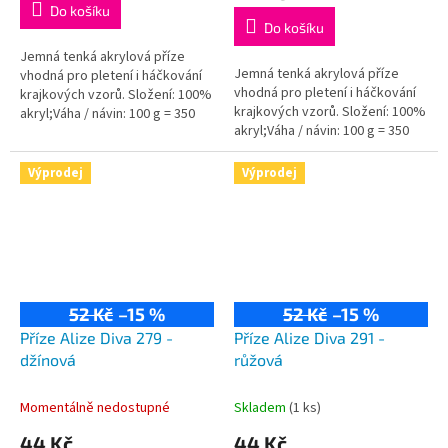
Do košíku
5,0
Do košíku
z
5
Jemná tenká akrylová příze
Jemná tenká akrylová příze
hvězdiček.
vhodná pro pletení i háčkování
vhodná pro pletení i háčkování
krajkových vzorů. Složení: 100%
krajkových vzorů. Složení: 100%
akryl;Váha / návin: 100 g = 350
akryl;Váha / návin: 100 g = 350
m;Doporučená velikost jehlic /...
m;Doporučená velikost jehlic /...
Výprodej
Výprodej
52 Kč
–15 %
52 Kč
–15 %
Příze Alize Diva 279 -
Příze Alize Diva 291 -
džínová
růžová
Momentálně nedostupné
Skladem
(1 ks)
44 Kč
44 Kč