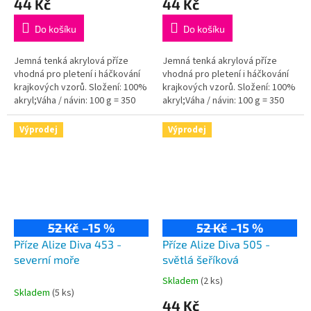
44 Kč
44 Kč
Do košíku
Do košíku
Jemná tenká akrylová příze
Jemná tenká akrylová příze
vhodná pro pletení i háčkování
vhodná pro pletení i háčkování
krajkových vzorů. Složení: 100%
krajkových vzorů. Složení: 100%
akryl;Váha / návin: 100 g = 350
akryl;Váha / návin: 100 g = 350
m;Doporučená velikost jehlic /
m;Doporučená velikost jehlic /
háčku: 2,5 - 3,5 / 1-3 mm.
háčku: 2,5 - 3,5 / 1-3 mm.
Výprodej
Výprodej
52 Kč
–15 %
52 Kč
–15 %
Příze Alize Diva 453 -
Příze Alize Diva 505 -
severní moře
světlá šeříková
Skladem
(2 ks)
Průměrné
Skladem
(5 ks)
hodnocení
44 Kč
produktu