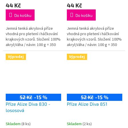
44 Kč
44 Kč
Do košíku
Do košíku
Jemná tenká akrylová příze
Jemná tenká akrylová příze
vhodná pro pletení i háčkování
vhodná pro pletení i háčkování
krajkových vzorů. Složení: 100%
krajkových vzorů. Složení: 100%
akryl;Váha / návin: 100 g = 350
akryl;Váha / návin: 100 g = 350
m;Doporučená velikost jehlic /...
m;Doporučená velikost jehlic /
háčku: 2,5 - 3,5 / 1-3 mm.
Výprodej
Výprodej
52 Kč
–15 %
52 Kč
–15 %
Příze Alize Diva 830 -
Příze Alize Diva 851
lososová
Skladem
(8 ks)
Skladem
(2 ks)