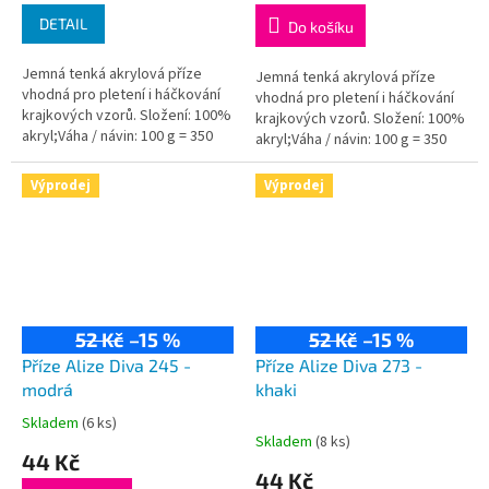
DETAIL
Do košíku
Jemná tenká akrylová příze
Jemná tenká akrylová příze
vhodná pro pletení i háčkování
vhodná pro pletení i háčkování
krajkových vzorů. Složení: 100%
krajkových vzorů. Složení: 100%
akryl;Váha / návin: 100 g = 350
akryl;Váha / návin: 100 g = 350
m;Doporučená velikost jehlic /
m;Doporučená velikost jehlic /...
háčku: 2,5 - 3,5 / 1-3 mm.
Výprodej
Výprodej
52 Kč
–15 %
52 Kč
–15 %
Příze Alize Diva 245 -
Příze Alize Diva 273 -
modrá
khaki
Skladem
(6 ks)
Průměrné
Skladem
(8 ks)
hodnocení
44 Kč
produktu
44 Kč
je