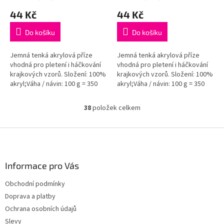
44 Kč
44 Kč
Do košíku
Do košíku
Jemná tenká akrylová příze
Jemná tenká akrylová příze
vhodná pro pletení i háčkování
vhodná pro pletení i háčkování
krajkových vzorů. Složení: 100%
krajkových vzorů. Složení: 100%
akryl;Váha / návin: 100 g = 350
akryl;Váha / návin: 100 g = 350
m;Doporučená velikost jehlic /...
m;Doporučená velikost jehlic /...
38
položek celkem
O
v
l
Z
á
á
d
p
a
a
Informace pro Vás
c
t
í
Obchodní podmínky
í
p
Doprava a platby
r
v
Ochrana osobních údajů
k
Slevy