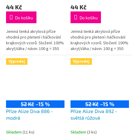
44 Kč
44 Kč
Do košíku
Do košíku
Jemná tenká akrylová příze
Jemná tenká akrylová příze
vhodná pro pletení i háčkování
vhodná pro pletení i háčkování
krajkových vzorů. Složení: 100%
krajkových vzorů. Složení: 100%
akryl;Váha / návin: 100 g = 350
akryl;Váha / návin: 100 g = 350
m;Doporučená velikost jehlic /
m;Doporučená velikost jehlic /
háčku: 2,5 - 3,5 / 1-3 mm.
háčku: 2,5 - 3,5 / 1-3 mm.
Výprodej
Výprodej
52 Kč
–15 %
52 Kč
–15 %
Příze Alize Diva 886 -
Příze Alize Diva 892 -
modrá
světlá růžová
Skladem
(11 ks)
Skladem
(3 ks)