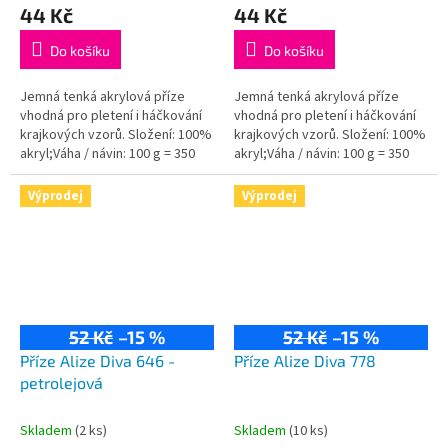
44 Kč
44 Kč
Do košíku
Do košíku
Jemná tenká akrylová příze
Jemná tenká akrylová příze
vhodná pro pletení i háčkování
vhodná pro pletení i háčkování
krajkových vzorů. Složení: 100%
krajkových vzorů. Složení: 100%
akryl;Váha / návin: 100 g = 350
akryl;Váha / návin: 100 g = 350
m;Doporučená velikost jehlic /...
m;Doporučená velikost jehlic /...
Výprodej
Výprodej
52 Kč
–15 %
52 Kč
–15 %
Příze Alize Diva 646 -
Příze Alize Diva 778
petrolejová
Skladem
(2 ks)
Skladem
(10 ks)