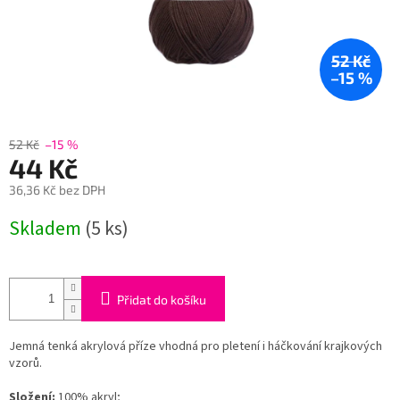
52 Kč
–15 %
52 Kč
–15 %
44 Kč
36,36 Kč bez DPH
Měrná
Skladem
(5 ks)
cena:
Přidat do košíku
Jemná tenká akrylová příze vhodná pro pletení i háčkování krajkových
vzorů.
Složení:
100% akryl;