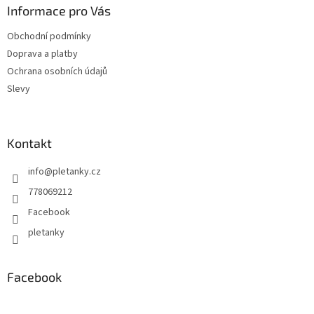
a
Informace pro Vás
t
Obchodní podmínky
í
Doprava a platby
Ochrana osobních údajů
Slevy
Kontakt
info
@
pletanky.cz
778069212
Facebook
pletanky
Facebook