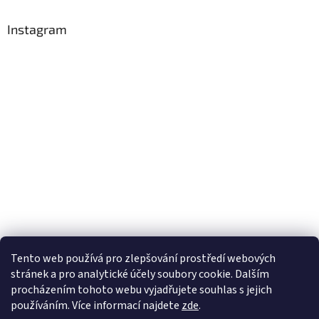
Instagram
Tento web používá
pro zlepšování prostředí webových
stránek a pro analytické účely
soubory cookie. Dalším
Sledovat na Instagramu
procházením tohoto webu vyjadřujete souhlas s jejich
používáním. Více informací
najdete
zde
.