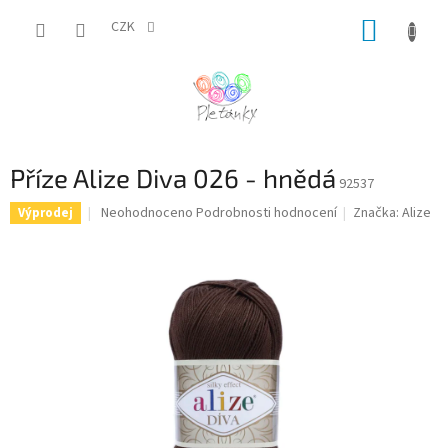
Přejít
NÁKUP
na
CZK
obsah
KOŠÍK
Příze Alize Diva 026 - hnědá
92537
Průměrné
Neohodnoceno
Podrobnosti hodnocení
Značka:
Alize
Výprodej
hodnocení
produktu
je
0,0
z
5
hvězdiček.