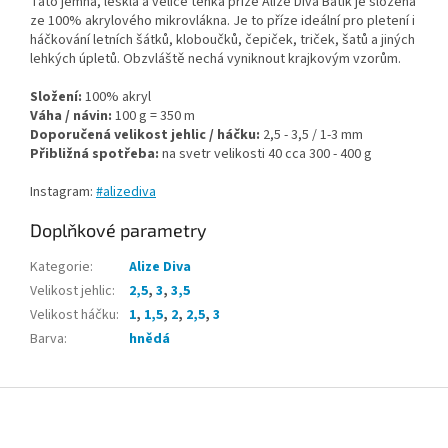
Tato jemná, lesklá a velice tenká příze Alize Diva Batik je složená
ze 100% akrylového mikrovlákna. Je to příze ideální pro pletení i
háčkování letních šátků, kloboučků, čepiček, triček, šatů a jiných
lehkých úpletů. Obzvláště nechá vyniknout krajkovým vzorům.
Složení:
100% akryl
Váha / návin:
100 g = 350 m
Doporučená velikost jehlic / háčku:
2,5 - 3,5 / 1-3 mm
Přibližná spotřeba:
na svetr velikosti 40 cca 300 - 400 g
Instagram:
#alizediva
Doplňkové parametry
Kategorie
:
Alize Diva
Velikost jehlic
:
2,5
,
3
,
3,5
Velikost háčku
:
1
,
1,5
,
2
,
2,5
,
3
Barva
:
hnědá
Z
á
p