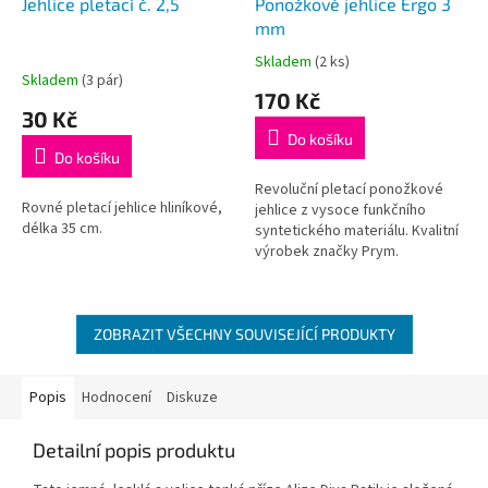
Jehlice pletací č. 2,5
Ponožkové jehlice Ergo 3
mm
Skladem
(2 ks)
Průměrné
Skladem
(3 pár)
hodnocení
170 Kč
produktu
30 Kč
je
Do košíku
5,0
Do košíku
z
5
Revoluční pletací ponožkové
Rovné pletací jehlice hliníkové,
hvězdiček.
jehlice z vysoce funkčního
délka 35 cm.
syntetického materiálu. Kvalitní
výrobek značky Prym.
ZOBRAZIT VŠECHNY SOUVISEJÍCÍ PRODUKTY
Popis
Hodnocení
Diskuze
Detailní popis produktu