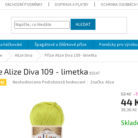
OBCHODNÍ PODMÍNKY
DOPRAVA A PLATBY
OCHRANA OSOBNÍCH 
HLEDAT
 a háčkování
Špagátové a šňůrkové příze
Pomůcky pro výrobu
ze
Alize Diva
Příze Alize Diva 109 - limetka
e Alize Diva 109 - limetka
92547
Průměrné
Neohodnoceno
Podrobnosti hodnocení
Značka:
Alize
ej
hodnocení
produktu
52 Kč
–1
je
44 
0,0
36,36 Kč
z
5
Měrná
Skla
hvězdiček.
cena: