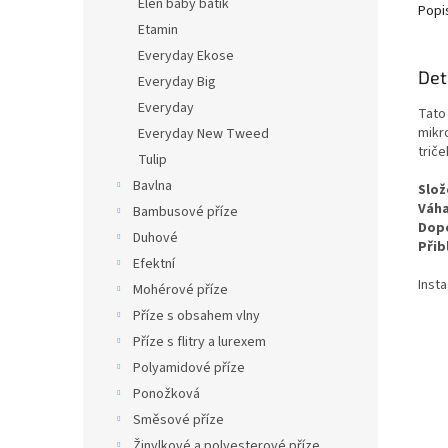
Elen baby batik
Popi
Etamin
Everyday Ekose
Det
Everyday Big
Everyday
Tato 
mikro
Everyday New Tweed
trič
Tulip
Bavlna
Slož
Váha
Bambusové příze
Dopo
Duhové
Přib
Efektní
Inst
Mohérové příze
Příze s obsahem vlny
Příze s flitry a lurexem
Polyamidové příze
Ponožková
Směsové příze
Žinylkové a polyesterové příze