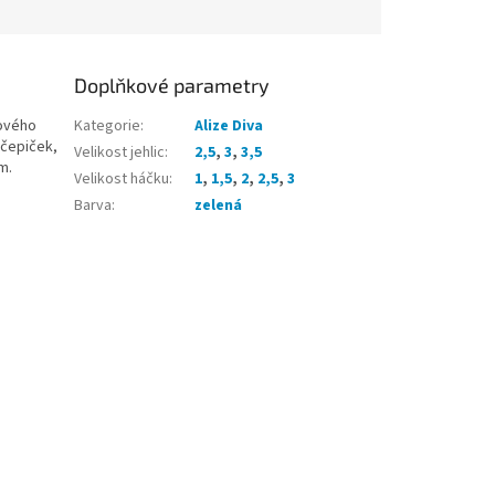
Doplňkové parametry
lového
Kategorie
:
Alize Diva
 čepiček,
Velikost jehlic
:
2,5
,
3
,
3,5
m.
Velikost háčku
:
1
,
1,5
,
2
,
2,5
,
3
Barva
:
zelená