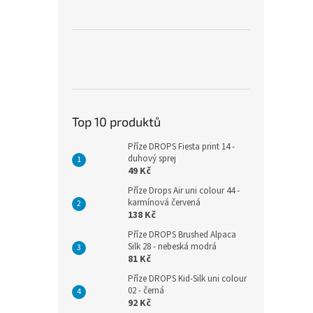
Top 10 produktů
Příze DROPS Fiesta print 14 -
duhový sprej
49 Kč
Příze Drops Air uni colour 44 -
karmínová červená
138 Kč
Příze DROPS Brushed Alpaca
Silk 28 - nebeská modrá
81 Kč
Příze DROPS Kid-Silk uni colour
02 - černá
92 Kč