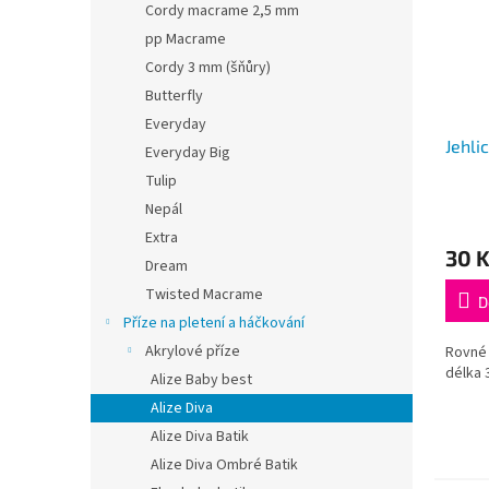
Cordy macrame 2,5 mm
pp Macrame
Cordy 3 mm (šňůry)
Butterfly
Everyday
Jehlic
Everyday Big
Tulip
Nepál
Extra
30 
Dream
Twisted Macrame
D
Příze na pletení a háčkování
Akrylové příze
Rovné 
délka 
Alize Baby best
Alize Diva
Alize Diva Batik
Alize Diva Ombré Batik