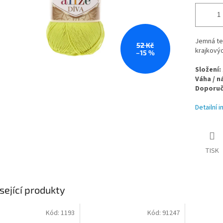
Jemná ten
52 Kč
krajkovýc
–15 %
Složení:
Váha / n
Doporuče
Detailní 
TISK
sející produkty
Kód:
1193
Kód:
91247