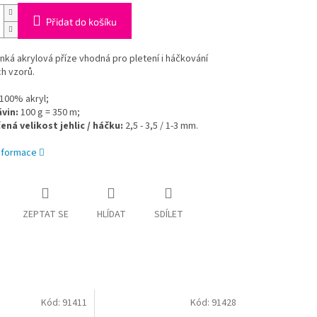
Přidat do košíku
ká akrylová příze vhodná pro pletení i háčkování
h vzorů.
100% akryl;
ávin:
100 g = 350 m;
ná velikost jehlic / háčku:
2,5 - 3,5 / 1-3 mm.
informace
ZEPTAT SE
HLÍDAT
SDÍLET
Kód:
91411
Kód:
91428