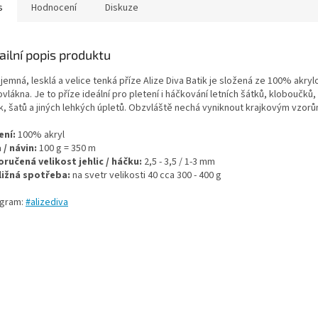
s
Hodnocení
Diskuze
ailní popis produktu
jemná, lesklá a velice tenká příze Alize Diva Batik je složená ze 100% akry
vlákna. Je to příze ideální pro pletení i háčkování letních šátků, kloboučků,
ek, šatů a jiných lehkých úpletů. Obzvláště nechá vyniknout krajkovým vzorů
ení:
100% akryl
 / návin:
100 g = 350 m
ručená velikost jehlic / háčku:
2,5 - 3,5 / 1-3 mm
ližná spotřeba:
na svetr velikosti 40 cca 300 - 400 g
agram:
#alizediva