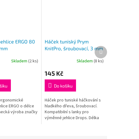
jehlice ERGO 80
Háček tuniský Prym
 mm
KnitPro, šroubovací, 3 mm
Další
produkt
Skladem
(2 ks)
Skladem
(8 ks)
Průměrné
hodnocení
145 Kč
produktu
je
5,0
šíku
Do košíku
z
5
 ergonomické
Háček pro tuniské háčkování s
hvězdiček.
hlice ERGO o délce
hladkého dřeva, šroubovací.
mecká výroba značky
Kompatibilní s lanky pro
výměnné jehlice Drops. Délka
háčku 15 cm.