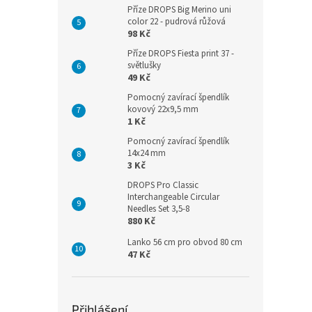
Příze DROPS Big Merino uni
color 22 - pudrová růžová
98 Kč
Příze DROPS Fiesta print 37 -
světlušky
49 Kč
Pomocný zavírací špendlík
kovový 22x9,5 mm
1 Kč
Pomocný zavírací špendlík
14x24 mm
3 Kč
DROPS Pro Classic
Interchangeable Circular
Needles Set 3,5-8
880 Kč
Lanko 56 cm pro obvod 80 cm
47 Kč
Přihlášení