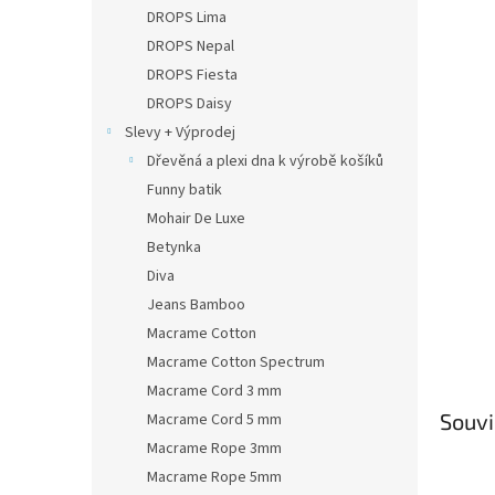
n
DROPS Lima
e
DROPS Nepal
l
DROPS Fiesta
DROPS Daisy
Slevy + Výprodej
Dřevěná a plexi dna k výrobě košíků
Funny batik
Mohair De Luxe
Betynka
Diva
Jeans Bamboo
Macrame Cotton
Macrame Cotton Spectrum
Macrame Cord 3 mm
Souvi
Macrame Cord 5 mm
Macrame Rope 3mm
Macrame Rope 5mm