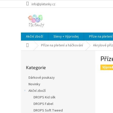
Přejít
info@pletanky.cz
na
obsah
Akční zboží
Slevy + Výprodej
Příze na pletení
Domů
Příze na pletení a háčkování
Akrylové pří
P
Příz
o
Přeskočit
s
Kategorie
kategorie
Výprod
t
r
Dárkové poukazy
a
Novinky
n
Akční zboží
n
í
DROPS Kid silk
p
DROPS Fabel
a
DROPS Soft Tweed