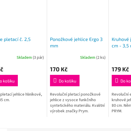
e pletací č. 2,5
Ponožkové jehlice Ergo 3
Kruhové 
mm
cm - 3,5
Skladem
(3 pár)
Skladem
(2 ks)
Průměrné
hodnocení
Kč
170 Kč
179 Kč
produktu
je
5,0
o košíku
Do košíku
Do ko
z
5
pletací jehlice hliníkové,
Revoluční pletací ponožkové
Revoluční
hvězdiček.
35 cm.
jehlice z vysoce funkčního
kruhové je
syntetického materiálu. Kvalitní
80 cm. Ně
výrobek značky Prym.
PRYM.