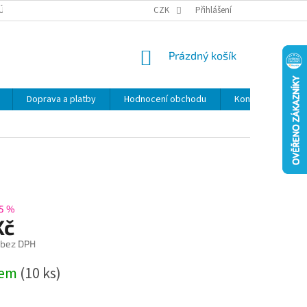
ÚDAJŮ
SLEVY
CZK
Přihlášení
NÁKUPNÍ
Prázdný košík
KOŠÍK
Doprava a platby
Hodnocení obchodu
Kontakty
Z
5 %
Kč
 bez DPH
dem
(10 ks)