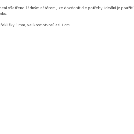
 není ošetřeno žádným nátěrem, lze dozdobit dle potřeby. Ideální je použit
iku.
překližky 3 mm, velikost otvorů asi 1 cm