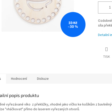
Ozdobné 
33 Kč
síla přek
–30 %
Detailní 
TISK
s
Hodnocení
Diskuze
ailní popis produktu
ěné vyřezávané víko z překližky, vhodné jako víčko ke košíkům z bavlněný
i lze "vháčkovat" přímo do laserem vyřezaných otvorů.