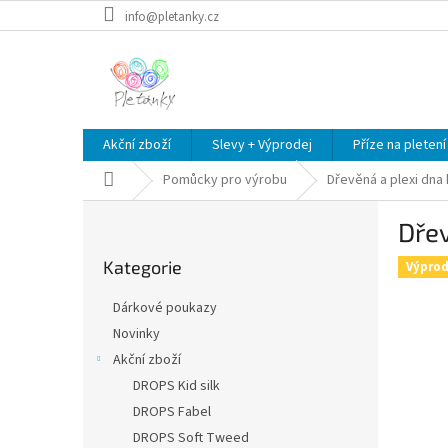
Přejít
info@pletanky.cz
na
obsah
Akční zboží
Slevy + Výprodej
Příze na pletení
Domů
Pomůcky pro výrobu
Dřevěná a plexi dna
P
Dřev
o
Přeskočit
s
Kategorie
kategorie
Výprod
t
r
Dárkové poukazy
a
Novinky
n
Akční zboží
n
í
DROPS Kid silk
p
DROPS Fabel
a
DROPS Soft Tweed