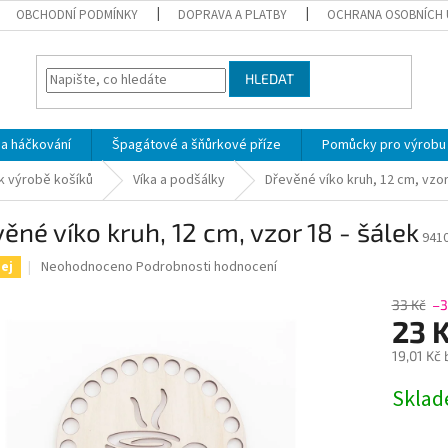
OBCHODNÍ PODMÍNKY
DOPRAVA A PLATBY
OCHRANA OSOBNÍCH 
HLEDAT
 a háčkování
Špagátové a šňůrkové příze
Pomůcky pro výrobu
 k výrobě košíků
Víka a podšálky
Dřevěné víko kruh, 12 cm, vzor
ěné víko kruh, 12 cm, vzor 18 - šálek
941
Průměrné
Neohodnoceno
Podrobnosti hodnocení
ej
hodnocení
produktu
33 Kč
–3
je
23 
0,0
19,01 Kč
z
5
Měrná
Skla
hvězdiček.
cena: