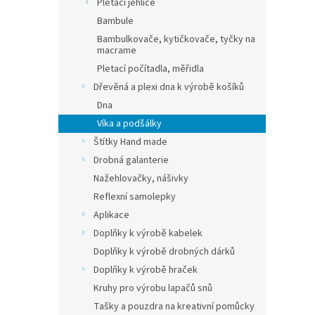
Pletací jehlice
Bambule
Bambulkovače, kytičkovače, tyčky na
macrame
Pletací počítadla, měřidla
Dřevěná a plexi dna k výrobě košíků
Dna
Víka a podšálky
Štítky Hand made
Drobná galanterie
Nažehlovačky, nášivky
Reflexní samolepky
Aplikace
Doplňky k výrobě kabelek
Doplňky k výrobě drobných dárků
Doplňky k výrobě hraček
Kruhy pro výrobu lapačů snů
Tašky a pouzdra na kreativní pomůcky