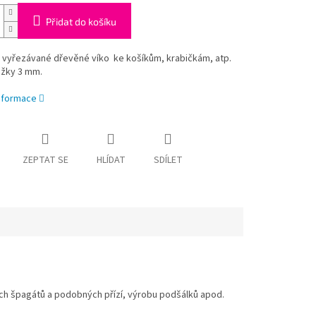
Přidat do košíku
vyřezávané dřevěné víko ke košíkům, krabičkám, atp.
ližky 3 mm.
informace
ZEPTAT SE
HLÍDAT
SDÍLET
ch špagátů a podobných přízí, výrobu podšálků apod.