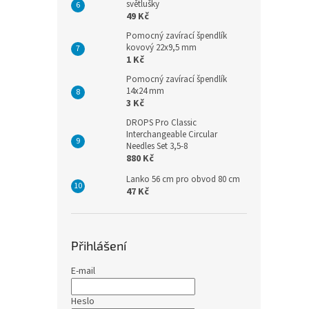
světlušky
49 Kč
Pomocný zavírací špendlík
kovový 22x9,5 mm
1 Kč
Pomocný zavírací špendlík
14x24 mm
3 Kč
DROPS Pro Classic
Interchangeable Circular
Needles Set 3,5-8
880 Kč
Lanko 56 cm pro obvod 80 cm
47 Kč
Přihlášení
E-mail
Heslo