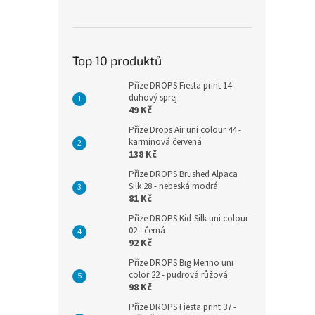
Top 10 produktů
Příze DROPS Fiesta print 14 -
duhový sprej
49 Kč
Příze Drops Air uni colour 44 -
karmínová červená
138 Kč
Příze DROPS Brushed Alpaca
Silk 28 - nebeská modrá
81 Kč
Příze DROPS Kid-Silk uni colour
02 - černá
92 Kč
Příze DROPS Big Merino uni
color 22 - pudrová růžová
98 Kč
Příze DROPS Fiesta print 37 -