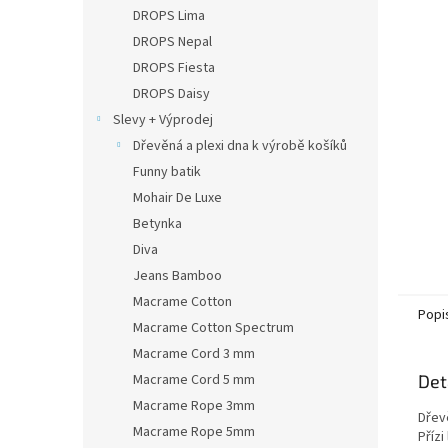
n
DROPS Lima
e
DROPS Nepal
l
DROPS Fiesta
DROPS Daisy
Slevy + Výprodej
Dřevěná a plexi dna k výrobě košíků
Funny batik
Mohair De Luxe
Betynka
Diva
Jeans Bamboo
Macrame Cotton
Popi
Macrame Cotton Spectrum
Macrame Cord 3 mm
Macrame Cord 5 mm
Det
Macrame Rope 3mm
Dřev
Macrame Rope 5mm
Příz