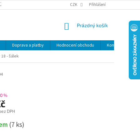
ÚDAJŮ
SLEVY
CZK
Přihlášení
NÁKUPNÍ
Prázdný košík
KOŠÍK
Doprava a platby
Hodnocení obchodu
Kontakty
Z
 18 - šálek
04
0 %
Kč
 bez DPH
dem
(7 ks)