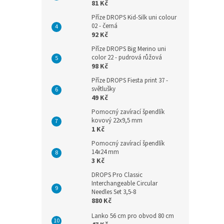
81 Kč
Příze DROPS Kid-Silk uni colour
02 - černá
92 Kč
Příze DROPS Big Merino uni
color 22 - pudrová růžová
98 Kč
Příze DROPS Fiesta print 37 -
světlušky
49 Kč
Pomocný zavírací špendlík
kovový 22x9,5 mm
1 Kč
Pomocný zavírací špendlík
14x24 mm
3 Kč
DROPS Pro Classic
Interchangeable Circular
Needles Set 3,5-8
880 Kč
Lanko 56 cm pro obvod 80 cm