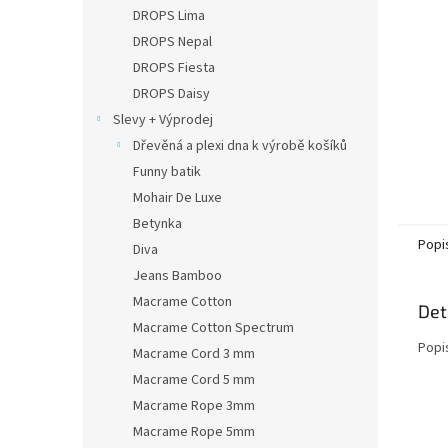
n
DROPS Lima
e
DROPS Nepal
l
DROPS Fiesta
DROPS Daisy
Slevy + Výprodej
Dřevěná a plexi dna k výrobě košíků
Funny batik
Mohair De Luxe
Betynka
Popi
Diva
Jeans Bamboo
Macrame Cotton
Det
Macrame Cotton Spectrum
Popi
Macrame Cord 3 mm
Macrame Cord 5 mm
Macrame Rope 3mm
Macrame Rope 5mm