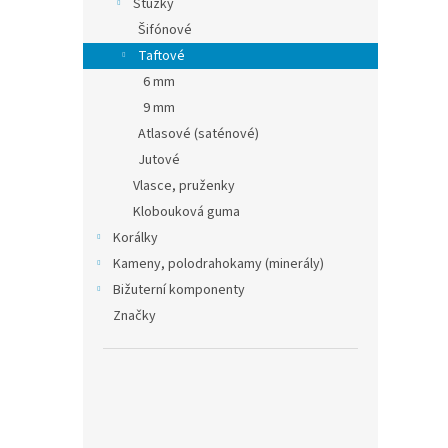
Stužky
Šifónové
Taftové
6 mm
9 mm
Atlasové (saténové)
Jutové
Vlasce, pruženky
Klobouková guma
Korálky
Kameny, polodrahokamy (minerály)
Bižuterní komponenty
Značky