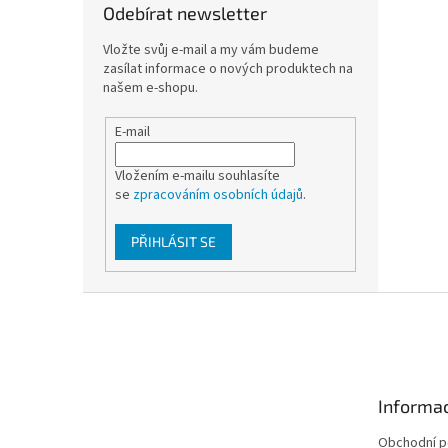
Odebírat newsletter
Vložte svůj e-mail a my vám budeme
zasílat informace o nových produktech na
našem e-shopu.
E-mail
Vložením e-mailu souhlasíte
se
zpracováním osobních údajů
.
PŘIHLÁSIT SE
Z
á
p
a
t
Informac
í
Obchodní 