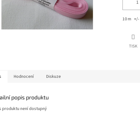
10 m +/
TISK
s
Hodnocení
Diskuze
ailní popis produktu
s produktu není dostupný