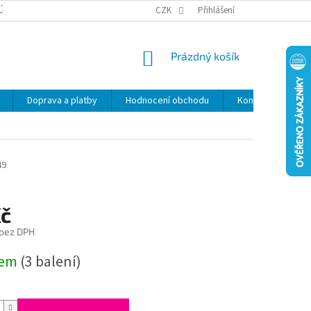
ÚDAJŮ
SLEVY
CZK
Přihlášení
NÁKUPNÍ
Prázdný košík
KOŠÍK
Doprava a platby
Hodnocení obchodu
Kontakty
Z
49
Kč
 bez DPH
dem
(3 balení)