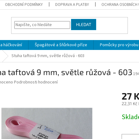
OBCHODNÍ PODMÍNKY
DOPRAVA A PLATBY
OCHRANA OSOBNÍCH 
HLEDAT
 a háčkování
Špagátové a šňůrkové příze
Pomůcky pro výrobu
Stuha taftová 9 mm, světle růžová - 603
a taftová 9 mm, světle růžová - 603
19
né
noceno
Podrobnosti hodnocení
ní
27 
u
22,31 Kč
Měrná
Skla
cena:
ek.