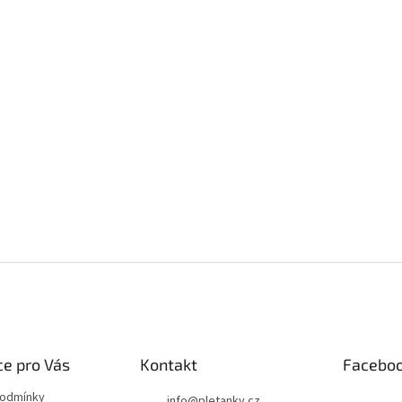
e pro Vás
Kontakt
Facebo
podmínky
info
@
pletanky.cz