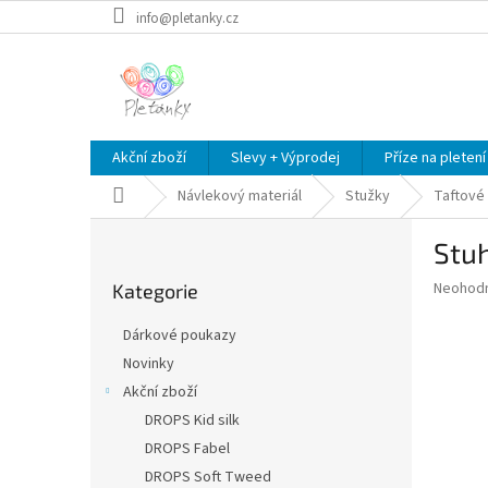
Přejít
info@pletanky.cz
na
obsah
Akční zboží
Slevy + Výprodej
Příze na pletení
Domů
Návlekový materiál
Stužky
Taftové
P
Stuh
o
Přeskočit
s
Průměr
Neohod
Kategorie
kategorie
t
hodnoce
r
produkt
Dárkové poukazy
a
je
Novinky
0,0
n
z
Akční zboží
n
5
í
DROPS Kid silk
hvězdič
p
DROPS Fabel
a
DROPS Soft Tweed