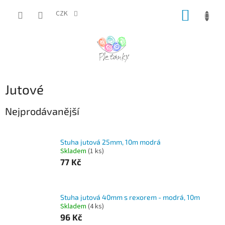
Přejít
NÁKUP
na
CZK
obsah
KOŠÍK
Jutové
Nejprodávanější
Stuha jutová 25mm, 10m modrá
Skladem
(1 ks)
77 Kč
Stuha jutová 40mm s rexorem - modrá, 10m
Skladem
(4 ks)
96 Kč