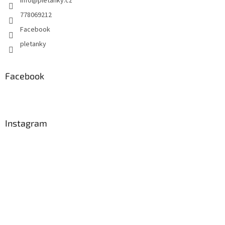
info
@
pletanky.cz
u
778069212
Facebook
pletanky
Facebook
Instagram