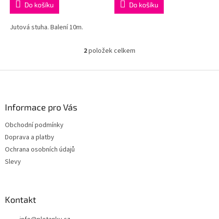
Do košíku
Do košíku
Jutová stuha. Balení 10m.
2
položek celkem
O
v
l
Z
á
á
d
p
a
a
Informace pro Vás
c
t
í
Obchodní podmínky
í
p
Doprava a platby
r
v
Ochrana osobních údajů
k
Slevy
y
v
ý
p
Kontakt
i
s