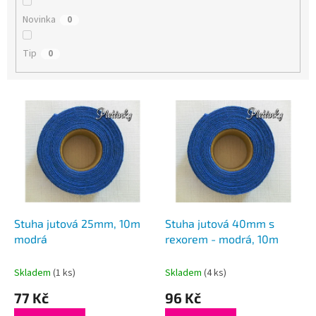
Novinka
0
Tip
0
V
ý
p
i
s
p
r
o
d
Stuha jutová 25mm, 10m
Stuha jutová 40mm s
u
modrá
rexorem - modrá, 10m
k
t
Skladem
(1 ks)
Skladem
(4 ks)
ů
77 Kč
96 Kč