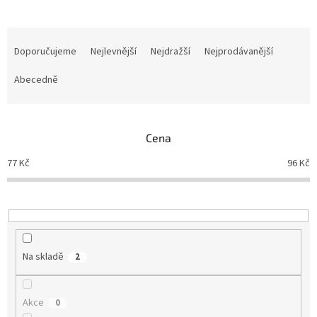
Ř
a
Doporučujeme
Nejlevnější
Nejdražší
Nejprodávanější
z
e
Abecedně
n
í
p
Cena
r
o
77
Kč
96
Kč
d
u
k
t
ů
Na skladě
2
Akce
0