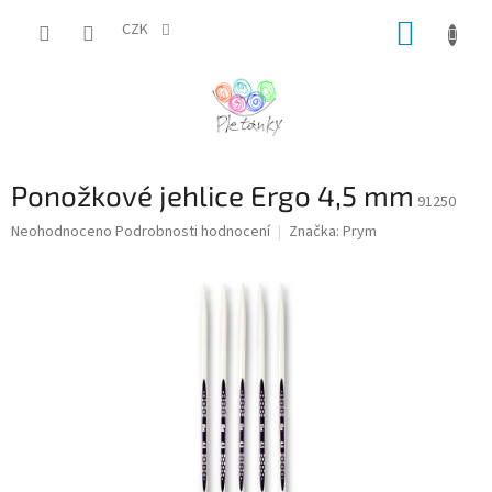
Přejít
NÁKUP
na
CZK
obsah
KOŠÍK
Ponožkové jehlice Ergo 4,5 mm
91250
Průměrné
Neohodnoceno
Podrobnosti hodnocení
Značka:
Prym
hodnocení
produktu
je
0,0
z
5
hvězdiček.