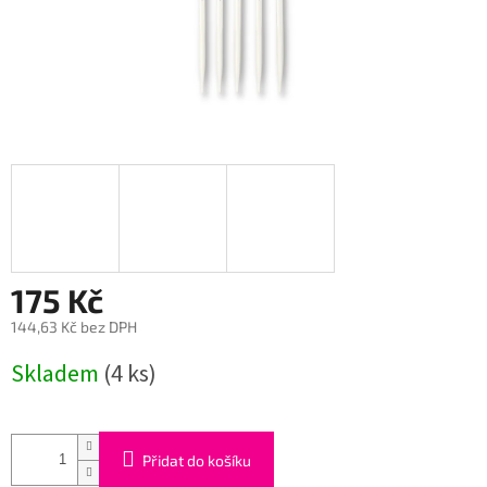
175 Kč
144,63 Kč bez DPH
Měrná
Skladem
(4 ks)
cena:
Přidat do košíku