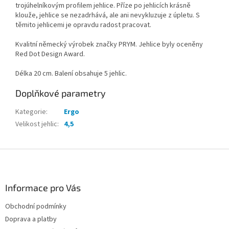
trojúhelníkovým profilem jehlice. Příze po jehlicích krásně
klouže, jehlice se nezadrhává, ale ani nevykluzuje z úpletu. S
těmito jehlicemi je opravdu radost pracovat.
Kvalitní německý výrobek značky PRYM. Jehlice byly oceněny
Red Dot Design Award.
Délka 20 cm. Balení obsahuje 5 jehlic.
Doplňkové parametry
Kategorie
:
Ergo
Velikost jehlic
:
4,5
Z
á
p
a
Informace pro Vás
t
Obchodní podmínky
í
Doprava a platby