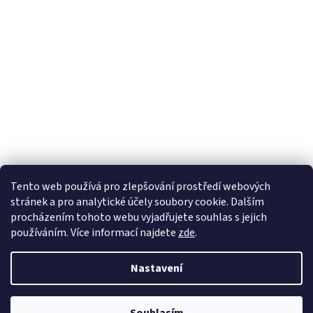
Tento web používá
pro zlepšování prostředí webových
stránek a pro analytické účely
soubory cookie. Dalším
Sledovat na Instagramu
procházením tohoto webu vyjadřujete souhlas s jejich
používáním. Více informací
najdete
zde
.
Vytvořil Shoptet
Nastavení
Copyright 2026
Pletanky
. Všechna práva vyhrazena.