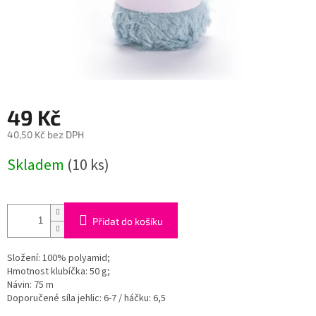
49 Kč
40,50 Kč bez DPH
Měrná
Skladem
(10 ks)
cena:
Přidat do košíku
Složení: 100% polyamid;
Hmotnost klubíčka: 50 g;
Návin: 75 m
Doporučené síla jehlic: 6-7 / háčku: 6,5