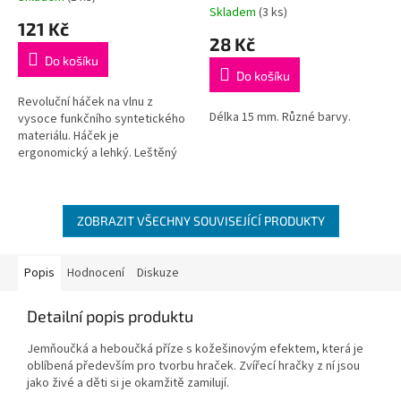
Skladem
(3 ks)
hodnocení
121 Kč
produktu
28 Kč
je
Do košíku
5,0
Do košíku
z
5
Revoluční háček na vlnu z
Délka 15 mm. Různé barvy.
hvězdiček.
vysoce funkčního syntetického
materiálu. Háček je
ergonomický a lehký. Leštěný
dřík a háček zajišťuje hladký
pohyb, ergonomická ručka je
příjemná na...
ZOBRAZIT VŠECHNY SOUVISEJÍCÍ PRODUKTY
Popis
Hodnocení
Diskuze
Detailní popis produktu
Jemňoučká a heboučká příze s kožešinovým efektem, která je
oblíbená především pro tvorbu hraček. Zvířecí hračky z ní jsou
jako živé a děti si je okamžitě zamilují.