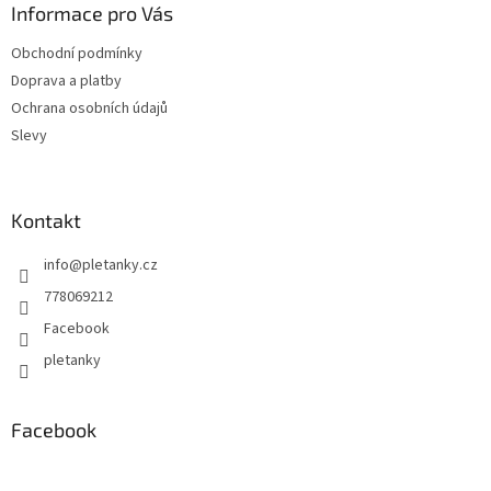
a
Informace pro Vás
t
Obchodní podmínky
í
Doprava a platby
Ochrana osobních údajů
Slevy
Kontakt
info
@
pletanky.cz
778069212
Facebook
pletanky
Facebook