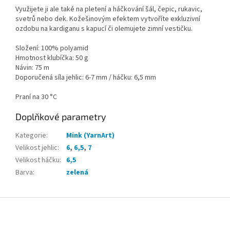
Využijete ji ale také na pletení a háčkování šál, čepic, rukavic,
svetrů nebo dek. Kožešinovým efektem vytvoříte exkluzivní
ozdobu na kardiganu s kapucí či olemujete zimní vestičku.
Složení: 100% polyamid
Hmotnost klubíčka: 50 g
Návin: 75 m
Doporučená síla jehlic: 6-7 mm / háčku: 6,5 mm
Praní na 30 °C
Doplňkové parametry
Kategorie
:
Mink (YarnArt)
Velikost jehlic
:
6
,
6,5
,
7
Velikost háčku
:
6,5
Barva
:
zelená
Z
á
p