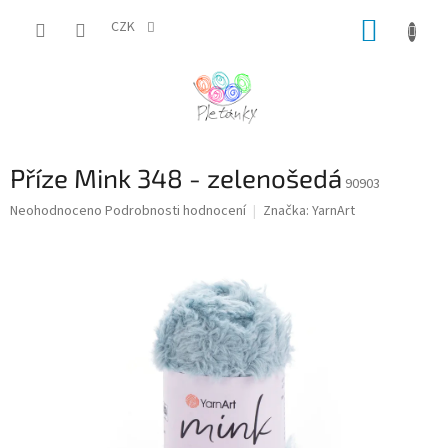
Přejít
NÁKUP
na
CZK
obsah
KOŠÍK
Příze Mink 348 - zelenošedá
90903
Průměrné
Neohodnoceno
Podrobnosti hodnocení
Značka:
YarnArt
hodnocení
produktu
je
0,0
z
5
hvězdiček.