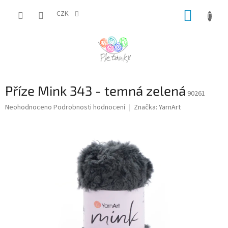
Přejít
NÁKUP
na
CZK
obsah
KOŠÍK
Příze Mink 343 - temná zelená
90261
Průměrné
Neohodnoceno
Podrobnosti hodnocení
Značka:
YarnArt
hodnocení
produktu
je
0,0
z
5
hvězdiček.