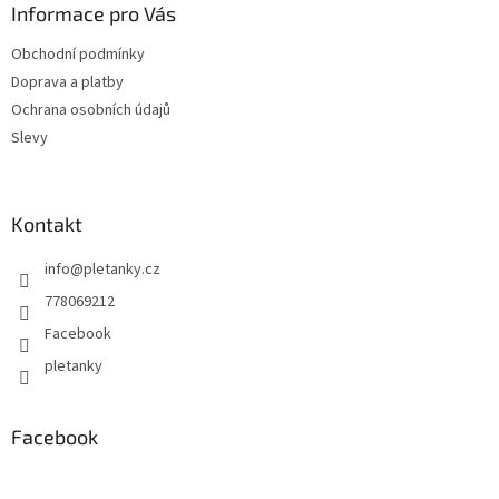
a
Informace pro Vás
t
Obchodní podmínky
í
Doprava a platby
Ochrana osobních údajů
Slevy
Kontakt
info
@
pletanky.cz
778069212
Facebook
pletanky
Facebook