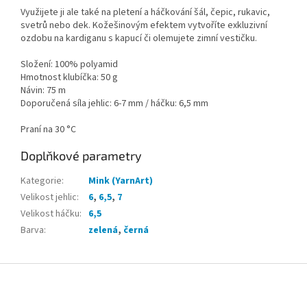
Využijete ji ale také na pletení a háčkování šál, čepic, rukavic,
svetrů nebo dek. Kožešinovým efektem vytvoříte exkluzivní
ozdobu na kardiganu s kapucí či olemujete zimní vestičku.
Složení: 100% polyamid
Hmotnost klubíčka: 50 g
Návin: 75 m
Doporučená síla jehlic: 6-7 mm / háčku: 6,5 mm
Praní na 30 °C
Doplňkové parametry
Kategorie
:
Mink (YarnArt)
Velikost jehlic
:
6
,
6,5
,
7
Velikost háčku
:
6,5
Barva
:
zelená
,
černá
Z
á
p