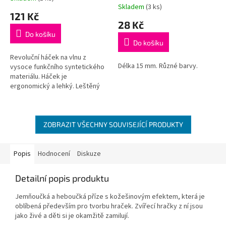
Skladem
(3 ks)
hodnocení
121 Kč
produktu
28 Kč
je
Do košíku
5,0
Do košíku
z
5
Revoluční háček na vlnu z
Délka 15 mm. Různé barvy.
hvězdiček.
vysoce funkčního syntetického
materiálu. Háček je
ergonomický a lehký. Leštěný
dřík a háček zajišťuje hladký
pohyb, ergonomická ručka je
příjemná na...
ZOBRAZIT VŠECHNY SOUVISEJÍCÍ PRODUKTY
Popis
Hodnocení
Diskuze
Detailní popis produktu
Jemňoučká a heboučká příze s kožešinovým efektem, která je
oblíbená především pro tvorbu hraček. Zvířecí hračky z ní jsou
jako živé a děti si je okamžitě zamilují.