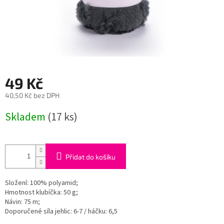
49 Kč
40,50 Kč bez DPH
Měrná
Skladem
(17 ks)
cena:
Přidat do košíku
Složení: 100% polyamid;
Hmotnost klubíčka: 50 g;
Návin: 75 m;
Doporučené síla jehlic: 6-7 / háčku: 6,5