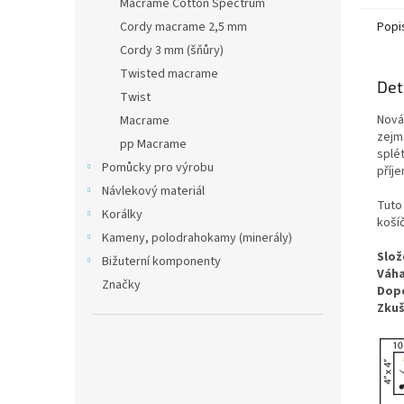
Macrame Cotton Spectrum
Cordy macrame 2,5 mm
Popi
Cordy 3 mm (šňůry)
Twisted macrame
Det
Twist
Nová
Macrame
zejm
pp Macrame
splé
Pomůcky pro výrobu
příje
Návlekový materiál
Tuto 
Korálky
koší
Kameny, polodrahokamy (minerály)
Slož
Bižuterní komponenty
Váha
Značky
Dopo
Zkuš