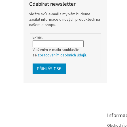
Odebírat newsletter
Vložte svůj e-mail a my vám budeme
zasílat informace o nových produktech na
našem e-shopu.
E-mail
Vložením e-mailu souhlasíte
se
zpracováním osobních údajů
.
PŘIHLÁSIT SE
Z
á
p
a
t
Informac
í
Obchodní 