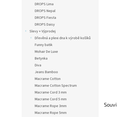
n
DROPS Lima
e
DROPS Nepal
l
DROPS Fiesta
DROPS Daisy
Slevy + Výprodej
Dřevěná a plexi dna k výrobě košíků
Funny batik
Mohair De Luxe
Betynka
Diva
Jeans Bamboo
Macrame Cotton
Macrame Cotton Spectrum
Macrame Cord 3 mm
Macrame Cord 5 mm
Souvi
Macrame Rope 3mm
Macrame Rope 5mm