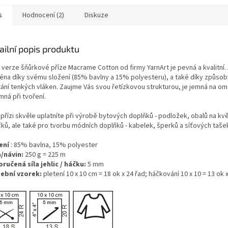
s
Hodnocení (2)
Diskuze
ailní popis produktu
 verze šňůrkové příze Macrame Cotton od firmy YarnArt je pevná a kvalitní. 
éna díky svému složení (85% bavlny a 15% polyesteru), a také díky způso
tání tenkých vláken. Zaujme Vás svou řetízkovou strukturou, je jemná na om
mná při tvoření.
přízi skvěle uplatníte při výrobě bytových doplňků - podložek, obalů na kv
čků, ale také pro tvorbu módních doplňků - kabelek, šperků a síťových taše
ení
: 85% bavlna, 15% polyester
/návin:
250 g = 225 m
ručená síla jehlic / háčku:
5 mm
ební vzorek:
pletení 10 x 10 cm = 18 ok x 24 řad; háčkování 10 x 10 = 13 ok 