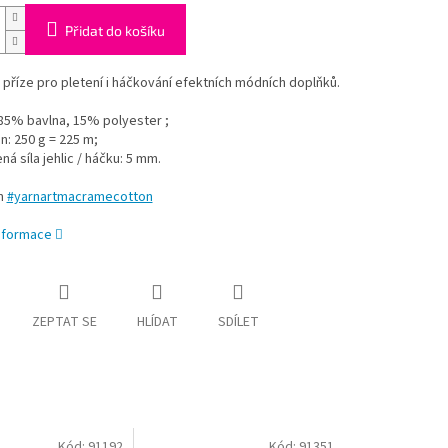
Přidat do košíku
příze pro pletení i háčkování efektních módních doplňků.
 85% bavlna, 15% polyester ;
n: 250 g = 225 m;
á síla jehlic / háčku: 5 mm.
m
#yarnartmacramecotton
informace
ZEPTAT SE
HLÍDAT
SDÍLET
Kód:
91192
Kód:
91351