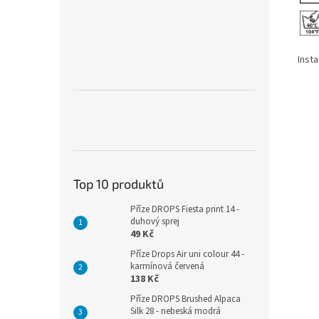
Inst
Top 10 produktů
Příze DROPS Fiesta print 14 -
duhový sprej
49 Kč
Příze Drops Air uni colour 44 -
karmínová červená
138 Kč
Příze DROPS Brushed Alpaca
Silk 28 - nebeská modrá