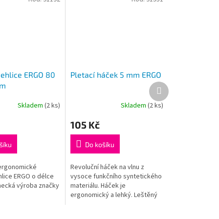
jehlice ERGO 80
Pletací háček 5 mm ERGO
mm
Další
produkt
Skladem
(2 ks)
Skladem
(2 ks)
Průměrné
hodnocení
105 Kč
produktu
je
5,0
šíku
Do košíku
z
5
 ergonomické
Revoluční háček na vlnu z
hvězdiček.
hlice ERGO o délce
vysoce funkčního syntetického
mecká výroba značky
materiálu. Háček je
ergonomický a lehký. Leštěný
dřík a háček zajišťuje hladký
pohyb, ergonomická ručka je