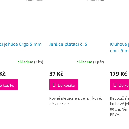
cí jehlice Ergo 5 mm
Jehlice pletací č. 5
Kruhové 
cm - 5 
Skladem
(2 ks)
Skladem
(3 pár)
Průměrné
hodnocení
Kč
37 Kč
179 Kč
produktu
je
5,0
o košíku
Do košíku
Do ko
z
5
Rovné pletací jehlice hliníkové,
Revoluční
hvězdiček.
délka 35 cm.
kruhové je
80 cm. Ně
PRYM.