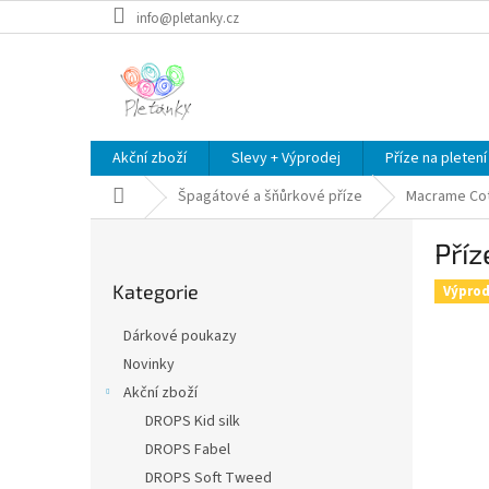
Přejít
info@pletanky.cz
na
obsah
Akční zboží
Slevy + Výprodej
Příze na pletení
Domů
Špagátové a šňůrkové příze
Macrame Co
P
Příz
o
Přeskočit
s
Kategorie
kategorie
Výprod
t
r
Dárkové poukazy
a
Novinky
n
Akční zboží
n
í
DROPS Kid silk
p
DROPS Fabel
a
DROPS Soft Tweed