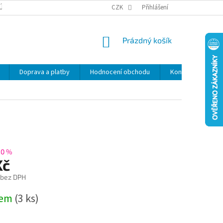
ÚDAJŮ
SLEVY
CZK
Přihlášení
NÁKUPNÍ
Prázdný košík
KOŠÍK
Doprava a platby
Hodnocení obchodu
Kontakty
Z
20 %
Kč
 bez DPH
dem
(3 ks)