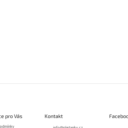
e pro Vás
Kontakt
Facebo
podmínky
info
@
pletanky.cz