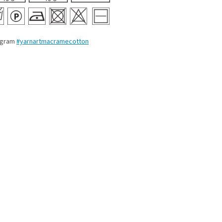
agram
#yarnartmacramecotton