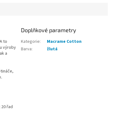
příjemná na...
Doplňkové parametry
A to
Kategorie
:
Macrame Cotton
bu výroby
Barva
:
žlutá
ak a
ětináče,
k.
x 20 řad