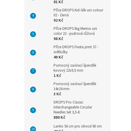
81 Kč
Příze DROPS Kid-Silk uni colour
02 - černá
92 Kč
Příze DROPS Big Merino uni
color 22 - pudrová růžová
98 Kč
Příze DROPS Fiesta print 37 -
světlušky
49 Kč
Pomocný zavírací špendlík
kovový 22x9,5 mm
1 Kč
Pomocný zavírací špendlík
14x24 mm
3 Kč
DROPS Pro Classic
Interchangeable Circular
Needles Set 3,5-8
880 Kč
Lanko 56 cm pro obvod 80 cm