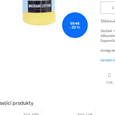
Šňůrková 
85 Kč
–20 %
Složení :
Váha/návi
Doporučen
Instagra
Detailní 
TISK
sející produkty
Kód:
7390
Kód:
1198