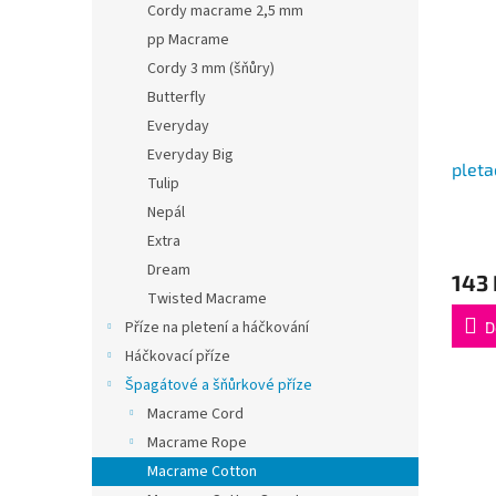
Cordy macrame 2,5 mm
pp Macrame
Cordy 3 mm (šňůry)
Butterfly
Everyday
Everyday Big
pleta
Tulip
Nepál
Extra
Dream
143 
Twisted Macrame
Příze na pletení a háčkování
D
Háčkovací příze
Špagátové a šňůrkové příze
Macrame Cord
Macrame Rope
Macrame Cotton