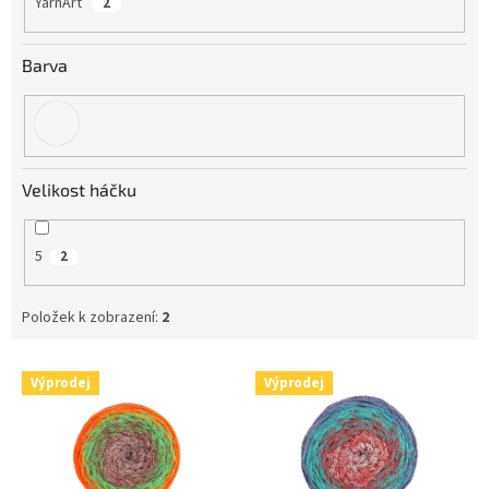
YarnArt
2
Barva
Velikost háčku
5
2
Položek k zobrazení:
2
V
Výprodej
Výprodej
ý
p
i
s