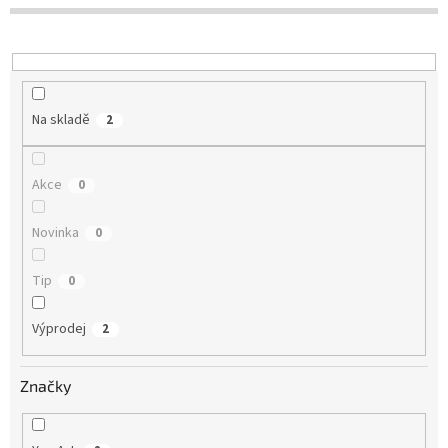
d
u
k
t
ů
Na skladě
2
Akce
0
Novinka
0
Tip
0
Výprodej
2
Značky