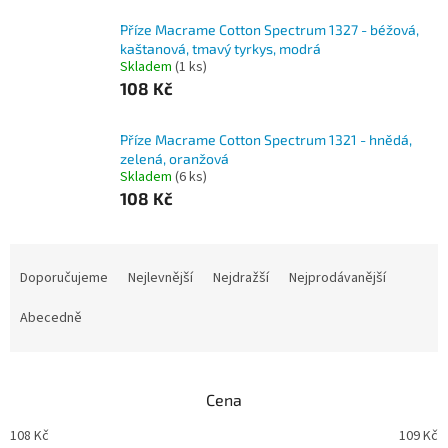
Příze Macrame Cotton Spectrum 1327 - béžová,
kaštanová, tmavý tyrkys, modrá
Skladem
(1 ks)
108 Kč
Příze Macrame Cotton Spectrum 1321 - hnědá,
zelená, oranžová
Skladem
(6 ks)
108 Kč
Ř
a
Doporučujeme
Nejlevnější
Nejdražší
Nejprodávanější
z
e
Abecedně
n
í
p
Cena
r
o
108
Kč
109
Kč