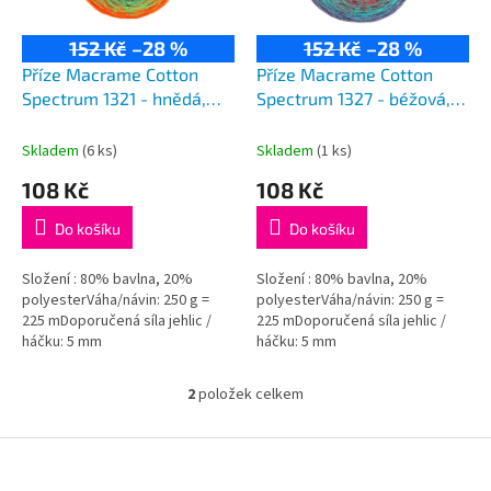
p
r
152 Kč
–28 %
152 Kč
–28 %
o
d
Příze Macrame Cotton
Příze Macrame Cotton
u
Spectrum 1321 - hnědá,
Spectrum 1327 - béžová,
k
zelená, oranžová
kaštanová, tmavý tyrkys,
t
modrá
Skladem
(6 ks)
Skladem
(1 ks)
ů
108 Kč
108 Kč
Do košíku
Do košíku
Složení : 80% bavlna, 20%
Složení : 80% bavlna, 20%
polyesterVáha/návin: 250 g =
polyesterVáha/návin: 250 g =
225 mDoporučená síla jehlic /
225 mDoporučená síla jehlic /
háčku: 5 mm
háčku: 5 mm
Instagram #macramecottonspectrum
Instagram #macramecottonspectr
2
položek celkem
O
v
l
Z
á
á
d