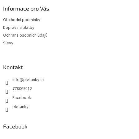
p
a
a
Informace pro Vás
c
t
í
Obchodní podmínky
í
p
Doprava a platby
r
v
Ochrana osobních údajů
k
Slevy
y
v
ý
p
Kontakt
i
s
info
@
pletanky.cz
u
778069212
Facebook
pletanky
Facebook