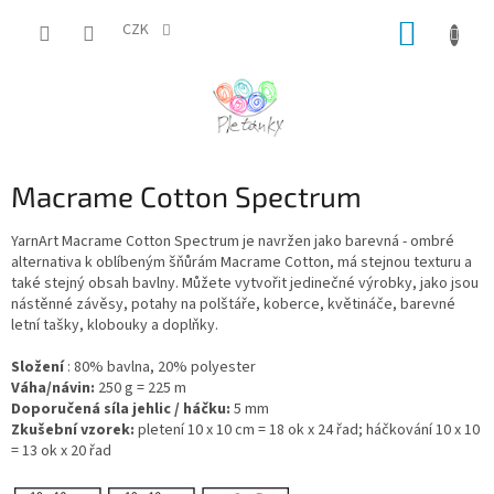
Přejít
NÁKUP
na
CZK
obsah
KOŠÍK
Macrame Cotton Spectrum
YarnArt Macrame Cotton Spectrum je navržen jako barevná - ombré
alternativa k oblíbeným šňůrám Macrame Cotton, má stejnou texturu a
také stejný obsah bavlny. Můžete vytvořit jedinečné výrobky, jako jsou
nástěnné závěsy, potahy na polštáře, koberce, květináče, barevné
letní tašky, klobouky a doplňky.
Složení
: 80% bavlna, 20% polyester
Váha/návin:
250 g = 225 m
Doporučená síla jehlic / háčku:
5 mm
Zkušební vzorek:
pletení 10 x 10 cm = 18 ok x 24 řad; háčkování 10 x 10
= 13 ok x 20 řad