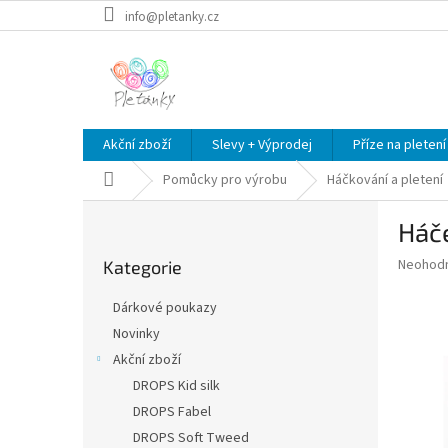
Přejít
info@pletanky.cz
na
obsah
Akční zboží
Slevy + Výprodej
Příze na pletení
Domů
Pomůcky pro výrobu
Háčkování a pletení
P
Háče
o
Přeskočit
s
Průměr
Neohod
Kategorie
kategorie
t
hodnoce
r
produkt
Dárkové poukazy
a
je
Novinky
0,0
n
z
Akční zboží
n
5
í
DROPS Kid silk
hvězdič
p
DROPS Fabel
a
DROPS Soft Tweed