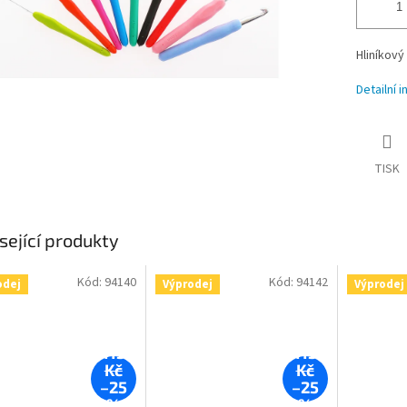
Hliníkový
Detailní 
TISK
sející produkty
Kód:
94140
Kód:
94142
odej
Výprodej
Výprodej
115
115
Kč
Kč
–25
–25
%
%