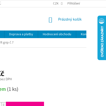
ÚDAJŮ
SLEVY
CZK
Přihlášení
NÁKUPNÍ
Prázdný košík
KOŠÍK
Doprava a platby
Hodnocení obchodu
Kontakty
Z
t grip č.7
Kč
 bez DPH
dem
(1 ks)