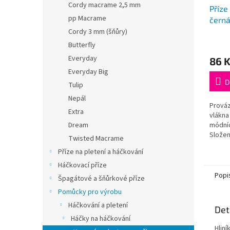
Cordy macrame 2,5 mm
Příze
pp Macrame
čern
Cordy 3 mm (šňůry)
Butterfly
Everyday
86 
Everyday Big
D
Tulip
Nepál
Prováz
Extra
vlákna
Dream
módníc
Složen
Twisted Macrame
(80% 
Příze na pletení a háčkování
polyes
gDélka:
Háčkovací příze
Popi
Špagátové a šňůrkové příze
Pomůcky pro výrobu
Háčkování a pletení
Det
Háčky na háčkování
Hliní