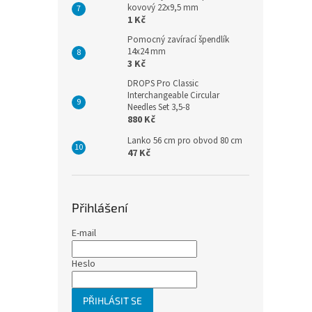
kovový 22x9,5 mm
1 Kč
Pomocný zavírací špendlík
14x24 mm
3 Kč
DROPS Pro Classic
Interchangeable Circular
Needles Set 3,5-8
880 Kč
Lanko 56 cm pro obvod 80 cm
47 Kč
Přihlášení
E-mail
Heslo
PŘIHLÁSIT SE