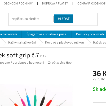
OBCHODNÍ PODMÍNKY
DOPRAVA A PLATBY
OCHRANA OSOBNÍCH 
HLEDAT
 a háčkování
Špagátové a šňůrkové příze
Pomůcky pro výrobu
Háčky na háčkování
Kovové s plastovou ručkou
Háček sof
k soft grip č.7
3117
né
noceno
Podrobnosti hodnocení
Značka:
Vlna Hep
ní
36 
u
29,75 Kč
Měrná
Skla
cena:
ek.