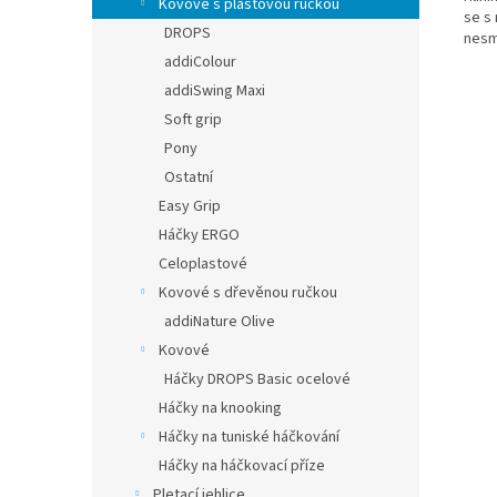
Kovové s plastovou ručkou
se s 
DROPS
nesma
addiColour
addiSwing Maxi
Soft grip
Pony
Ostatní
Easy Grip
Háčky ERGO
Celoplastové
Kovové s dřevěnou ručkou
addiNature Olive
Kovové
Háčky DROPS Basic ocelové
Háčky na knooking
Háčky na tuniské háčkování
Háčky na háčkovací příze
Pletací jehlice