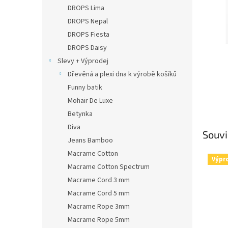
n
DROPS Lima
e
DROPS Nepal
l
DROPS Fiesta
DROPS Daisy
Slevy + Výprodej
Dřevěná a plexi dna k výrobě košíků
Funny batik
Mohair De Luxe
Betynka
Diva
Souvi
Jeans Bamboo
Macrame Cotton
Výpr
Macrame Cotton Spectrum
Macrame Cord 3 mm
Macrame Cord 5 mm
Macrame Rope 3mm
Macrame Rope 5mm