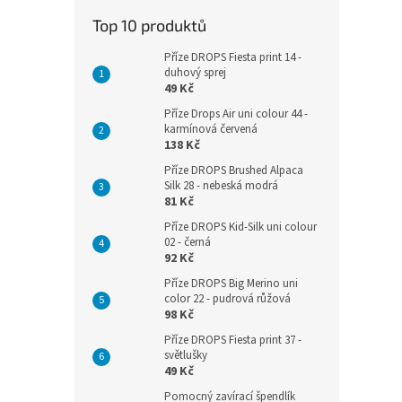
Top 10 produktů
Příze DROPS Fiesta print 14 -
duhový sprej
49 Kč
Příze Drops Air uni colour 44 -
karmínová červená
138 Kč
Příze DROPS Brushed Alpaca
Silk 28 - nebeská modrá
81 Kč
Příze DROPS Kid-Silk uni colour
02 - černá
92 Kč
Příze DROPS Big Merino uni
color 22 - pudrová růžová
98 Kč
Příze DROPS Fiesta print 37 -
světlušky
49 Kč
Pomocný zavírací špendlík