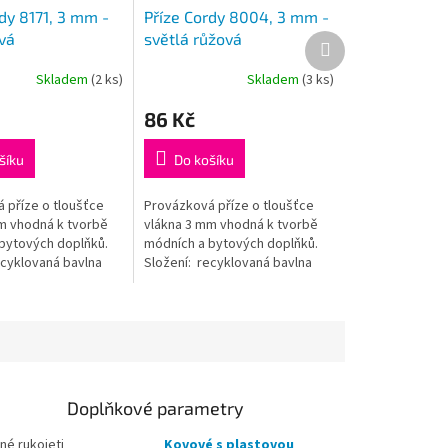
dy 8171, 3 mm -
Příze Cordy 8004, 3 mm -
vá
světlá růžová
Další
produkt
Skladem
(2 ks)
Skladem
(3 ks)
86 Kč
šíku
Do košíku
 příze o tloušťce
Provázková příze o tloušťce
m vhodná k tvorbě
vlákna 3 mm vhodná k tvorbě
bytových doplňků.
módních a bytových doplňků.
ecyklovaná bavlna
Složení: recyklovaná bavlna
na, 20%
(80% bavlna, 20%
Hmotnost: 250
polyester)Hmotnost: 250
 100...
gDélka: cca 100...
Doplňkové parametry
né rukojeti
Kovové s plastovou