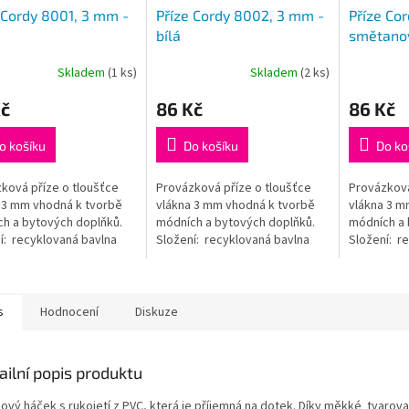
 Cordy 8001, 3 mm -
Příze Cordy 8002, 3 mm -
Příze Cor
á
bílá
smětano
Skladem
(1 ks)
Skladem
(2 ks)
Kč
86 Kč
86 Kč
o košíku
Do košíku
Do ko
ková příze o tloušťce
Provázková příze o tloušťce
Provázková
 3 mm vhodná k tvorbě
vlákna 3 mm vhodná k tvorbě
vlákna 3 m
h a bytových doplňků.
módních a bytových doplňků.
módních a 
í: recyklovaná bavlna
Složení: recyklovaná bavlna
Složení: r
bavlna, 20%
(80% bavlna, 20%
(80% bavl
ter)Hmotnost: 250
polyester)Hmotnost: 250
polyester)
 cca 100...
gDélka: cca 100...
gDélka: cca
s
Hodnocení
Diskuze
ailní popis produktu
kový háček s rukojetí z PVC, která je příjemná na dotek. Díky měkké tvarova