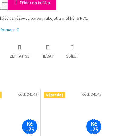
Přidat do košíku
 háček s růžovou barvou rukojeti z měkkého PVC.
informace
ZEPTAT SE
HLÍDAT
SDÍLET
Kód:
94143
Kód:
94145
Výprodej
115
115
Kč
Kč
–25
–25
%
%