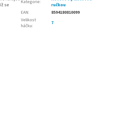
Kategorie
:
íž se
ručkou
EAN
:
8594180810099
Velikost
7
háčku
: