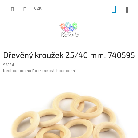
Přejít
NÁKUP
na
CZK
obsah
KOŠÍK
Dřevěný kroužek 25/40 mm, 740595
92834
Průměrné
Neohodnoceno
Podrobnosti hodnocení
hodnocení
produktu
je
0,0
z
5
hvězdiček.