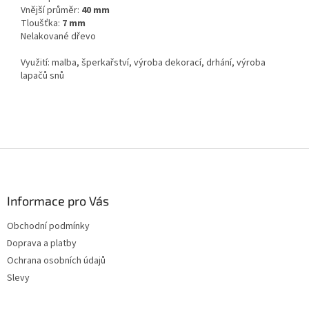
Vnější průměr:
40 mm
Tloušťka:
7 mm
Nelakované dřevo
Využití: malba, šperkařství, výroba dekorací, drhání, výroba
lapačů snů
Z
á
p
a
Informace pro Vás
t
Obchodní podmínky
í
Doprava a platby
Ochrana osobních údajů
Slevy