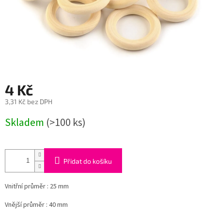
4 Kč
3,31 Kč bez DPH
Měrná
Skladem
(>100 ks)
cena:
Přidat do košíku
Vnitřní průměr : 25 mm
Vnější průměr : 40 mm