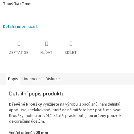
Tloušťka : 7 mm
Detailní informace
ZEPTAT SE
HLÍDAT
SDÍLET
Popis
Hodnocení
Diskuze
Detailní popis produktu
Dřevěné kroužky
využijete na výrobu lapačů snů, náhrdelníků
apod. Jsou nelakované, tudíž na ně můžete bez potíží malovat.
Kroužky mohou při větší zátěži prasknout, jsou určeny pouze k
dekoračním účelům.
Vnitřní průměr:
25 mm