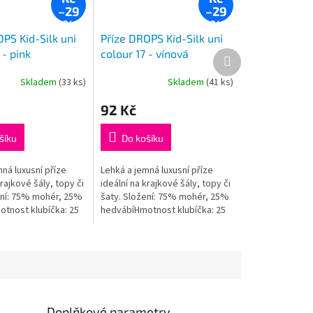
–29
–29
%
%
PS Kid-Silk uni
Příze DROPS Kid-Silk uni
 - pink
colour 17 - vínová
Další
produkt
Skladem
(33 ks)
Skladem
(41 ks)
Průměrné
hodnocení
92 Kč
produktu
je
5,0
šíku
Do košíku
z
5
ná luxusní příze
Lehká a jemná luxusní příze
hvězdiček.
krajkové šály, topy či
ideální na krajkové šály, topy či
ení: 75% mohér, 25%
šaty. Složení: 75% mohér, 25%
tnost klubíčka: 25
hedvábíHmotnost klubíčka: 25
a 200 mDoporučená
gNávin: cca 200 mDoporučená
3,5 mm...
síla jehlic: 3,5 mm...
Doplňkové parametry