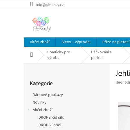
Přejít
info@pletanky.cz
na
obsah
Akční zboží
Slevy + Výprodej
Příze na pletení
Pomůcky pro
Háčkování a
Domů
výrobu
pletení
P
Jeh
o
Přeskočit
s
Průměr
Neohod
Kategorie
kategorie
t
hodnoce
r
produkt
Dárkové poukazy
a
je
Novinky
0,0
n
z
Akční zboží
n
5
í
DROPS Kid silk
hvězdič
p
DROPS Fabel