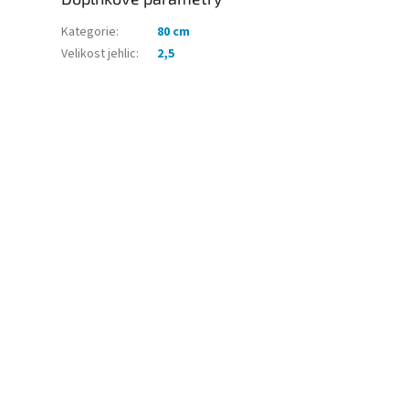
Kategorie
:
80 cm
Velikost jehlic
:
2,5