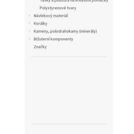
Tašky a pouzdra na kreativní pomůcky
Polystyrenové tvary
Návlekový materiál
Korálky
Kameny, polodrahokamy (minerály)
Bižuterní komponenty
Značky