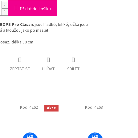
Přidat do košíku
ROPS Pro Classic
jsou hladké, lehké, očka jsou
á a kloužou jako po másle!
mosaz, délka 80 cm
ZEPTAT SE
HLÍDAT
SDÍLET
Kód:
4262
Kód:
4263
Akce
131
131
Kč
Kč