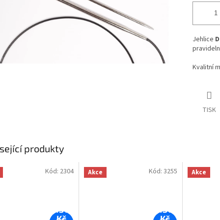
Jehlice
D
pravideln
Kvalitní 
TISK
sející produkty
Kód:
2304
Kód:
3255
Akce
Akce
131
131
Kč
Kč