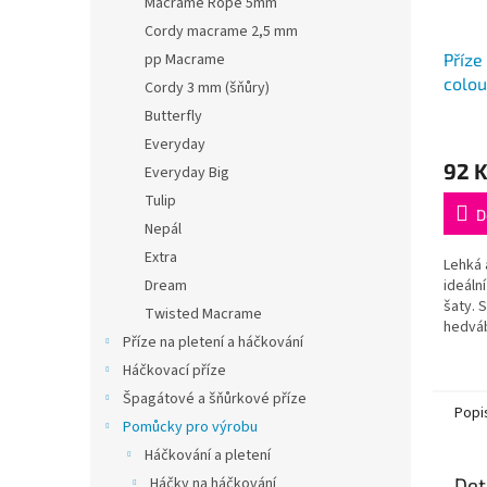
Macrame Rope 5mm
Cordy macrame 2,5 mm
pp Macrame
Příze
colou
Cordy 3 mm (šňůry)
Butterfly
Everyday
92 
Everyday Big
Tulip
D
Nepál
Extra
Lehká 
Dream
ideální
šaty. 
Twisted Macrame
hedváb
Příze na pletení a háčkování
gNávin
síla je
Háčkovací příze
Špagátové a šňůrkové příze
Popi
Pomůcky pro výrobu
Háčkování a pletení
Háčky na háčkování
Det