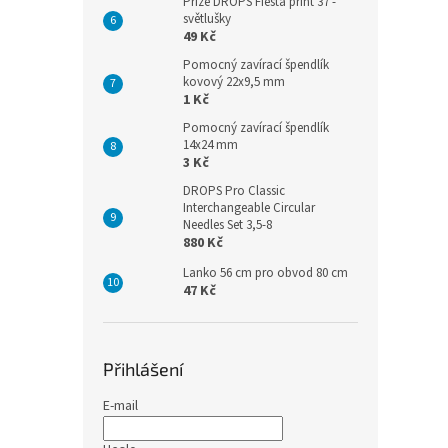
Příze DROPS Fiesta print 37 -
světlušky
49 Kč
Pomocný zavírací špendlík
kovový 22x9,5 mm
1 Kč
Pomocný zavírací špendlík
14x24 mm
3 Kč
DROPS Pro Classic
Interchangeable Circular
Needles Set 3,5-8
880 Kč
Lanko 56 cm pro obvod 80 cm
47 Kč
Přihlášení
E-mail