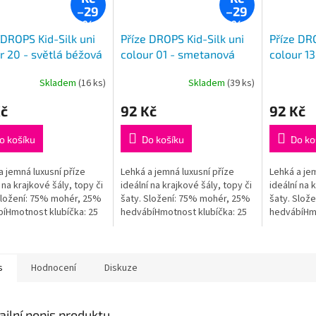
–29
–29
%
%
 DROPS Kid-Silk uni
Příze DROPS Kid-Silk uni
Příze DRO
r 20 - světlá béžová
colour 01 - smetanová
colour 13
Skladem
(16 ks)
Skladem
(39 ks)
Průměrné
Průměrné
hodnocení
hodnocení
Kč
92 Kč
92 Kč
produktu
produktu
je
je
5,0
5,0
o košíku
Do košíku
Do ko
z
z
5
5
a jemná luxusní příze
Lehká a jemná luxusní příze
Lehká a jem
hvězdiček.
hvězdiček.
 na krajkové šály, topy či
ideální na krajkové šály, topy či
ideální na 
Složení: 75% mohér, 25%
šaty. Složení: 75% mohér, 25%
šaty. Slož
íHmotnost klubíčka: 25
hedvábíHmotnost klubíčka: 25
hedvábíHmo
: cca 200 mDoporučená
gNávin: cca 200 mDoporučená
gNávin: cc
hlic: 3,5 mm...
síla jehlic: 3,5 mm...
síla jehlic: 
s
Hodnocení
Diskuze
ailní popis produktu