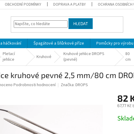
OBCHODNÍ PODMÍNKY
DOPRAVA A PLATBY
OCHRANA OSOBNÍCH 
HLEDAT
 a háčkování
Špagátové a šňůrkové příze
Pomůcky pro výrobu
Pletací
Kruhové jehlice DROPS
80
Kruhové
jehlice
(pevné)
cm
lice kruhové pevné 2,5 mm/80 cm DROP
né
noceno
Podrobnosti hodnocení
Značka:
DROPS
ní
82 
u
67,77 Kč
Měrná
Skla
cena:
ek.