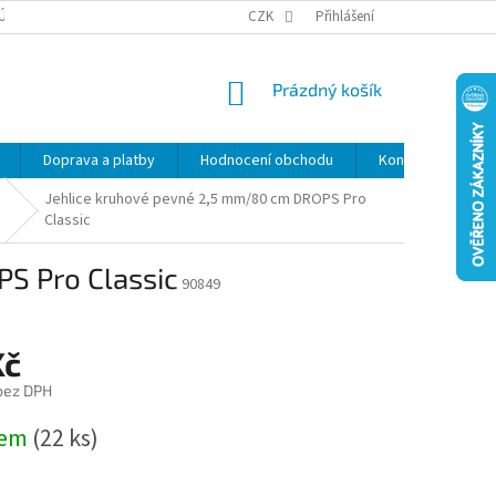
ÚDAJŮ
SLEVY
CZK
Přihlášení
NÁKUPNÍ
Prázdný košík
KOŠÍK
Doprava a platby
Hodnocení obchodu
Kontakty
Z
Jehlice kruhové pevné 2,5 mm/80 cm DROPS Pro
Classic
S Pro Classic
90849
Kč
 bez DPH
dem
(22 ks)