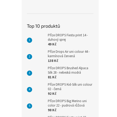
Top 10 produktů
Příze DROPS Fiesta print 14 -
duhový sprej
49 Kč
Příze Drops Air uni colour 44 -
karmínová červená
138 Kč
Příze DROPS Brushed Alpaca
Silk 28 - nebeská modrá
81 Kč
Příze DROPS Kid-Silk uni colour
02 - černá
92 Kč
Příze DROPS Big Merino uni
color 22 - pudrová růžová
98 Kč