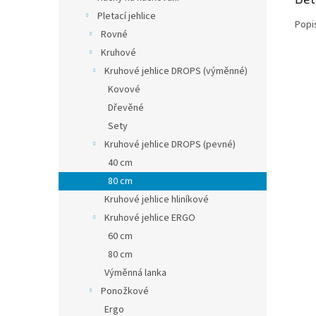
Pletací jehlice
Popi
Rovné
Kruhové
Kruhové jehlice DROPS (výměnné)
Kovové
Dřevěné
Sety
Kruhové jehlice DROPS (pevné)
40 cm
80 cm
Kruhové jehlice hliníkové
Kruhové jehlice ERGO
60 cm
80 cm
Výměnná lanka
Ponožkové
Ergo