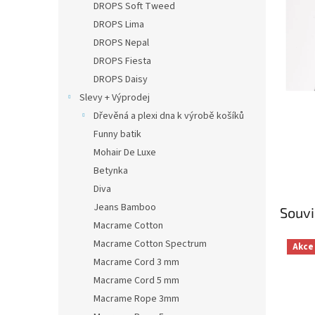
a
DROPS Soft Tweed
n
DROPS Lima
e
DROPS Nepal
l
DROPS Fiesta
DROPS Daisy
Slevy + Výprodej
Dřevěná a plexi dna k výrobě košíků
Funny batik
Mohair De Luxe
Betynka
Diva
Jeans Bamboo
Souvi
Macrame Cotton
Macrame Cotton Spectrum
Akce
Macrame Cord 3 mm
Macrame Cord 5 mm
Macrame Rope 3mm