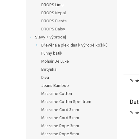
n
DROPS Lima
e
DROPS Nepal
l
DROPS Fiesta
DROPS Daisy
Slevy + Výprodej
Dřevěná a plexi dna k výrobě košíků
Funny batik
Mohair De Luxe
Betynka
Diva
Popi
Jeans Bamboo
Macrame Cotton
Det
Macrame Cotton Spectrum
Macrame Cord 3 mm
Popi
Macrame Cord 5 mm
Macrame Rope 3mm
Macrame Rope 5mm