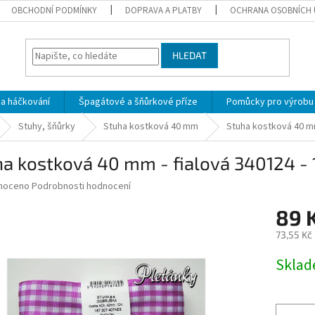
OBCHODNÍ PODMÍNKY
DOPRAVA A PLATBY
OCHRANA OSOBNÍCH 
HLEDAT
 a háčkování
Špagátové a šňůrkové příze
Pomůcky pro výrobu
Stuhy, šňůrky
Stuha kostková 40 mm
Stuha kostková 40 mm
a kostková 40 mm - fialová 340124 -
né
noceno
Podrobnosti hodnocení
ní
89 
u
73,55 Kč
Měrná
Skla
cena:
ek.