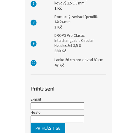
kovový 22x9,5 mm
1 Kč
Pomocný zavírací špendlík
14x24 mm
3 Kč
DROPS Pro Classic
Interchangeable Circular
Needles Set 3,5-8
880 Kč
Lanko 56 cm pro obvod 80 cm
47 Kč
Přihlášení
E-mail
Heslo
PŘIHLÁSIT SE