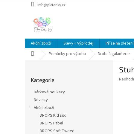
Přejít
info@pletanky.cz
na
obsah
Akční zboží
Slevy + Výprodej
Příze na pletení
Domů
Pomůcky pro výrobu
Drobná galanterie
P
Stuh
o
Přeskočit
s
Průměr
Neohod
Kategorie
kategorie
t
hodnoce
r
produkt
Dárkové poukazy
a
je
Novinky
0,0
n
z
Akční zboží
n
5
í
DROPS Kid silk
hvězdič
p
DROPS Fabel
a
DROPS Soft Tweed