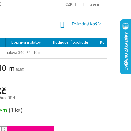
ÚDAJŮ
SLEVY
CZK
Přihlášení
NÁKUPNÍ
Prázdný košík
KOŠÍK
Doprava a platby
Hodnocení obchodu
Kontakty
Z
 - fialová 340124 - 10 m
 10 m
6168
Kč
 bez DPH
dem
(1 ks)