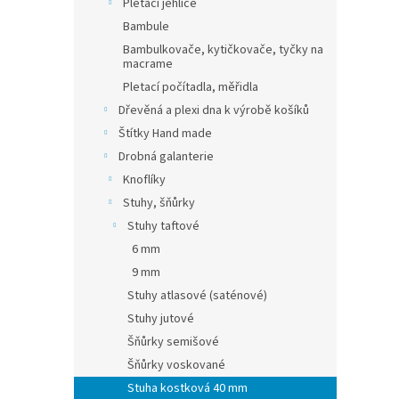
Pletací jehlice
Bambule
Bambulkovače, kytičkovače, tyčky na
macrame
Pletací počítadla, měřidla
Dřevěná a plexi dna k výrobě košíků
Štítky Hand made
Drobná galanterie
Knoflíky
Stuhy, šňůrky
Stuhy taftové
6 mm
9 mm
Stuhy atlasové (saténové)
Stuhy jutové
Šňůrky semišové
Šňůrky voskované
Stuha kostková 40 mm