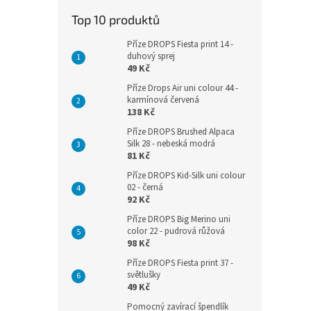
Top 10 produktů
Příze DROPS Fiesta print 14 -
duhový sprej
49 Kč
Příze Drops Air uni colour 44 -
karmínová červená
138 Kč
Příze DROPS Brushed Alpaca
Silk 28 - nebeská modrá
81 Kč
Příze DROPS Kid-Silk uni colour
02 - černá
92 Kč
Příze DROPS Big Merino uni
color 22 - pudrová růžová
98 Kč
Příze DROPS Fiesta print 37 -
světlušky
49 Kč
Pomocný zavírací špendlík